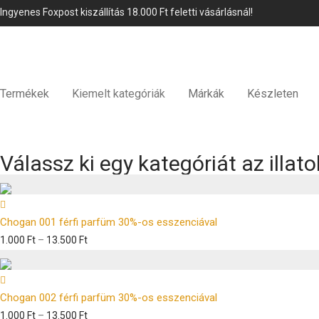
Ingyenes Foxpost kiszállítás 18.000 Ft feletti vásárlásnál!
Termékek
Kiemelt kategóriák
Márkák
Készleten
Válassz ki egy kategóriát az illa
Chogan 001 férfi parfüm 30%-os esszenciával
1.000
Ft
–
13.500
Ft
Chogan 002 férfi parfüm 30%-os esszenciával
1.000
Ft
–
13.500
Ft