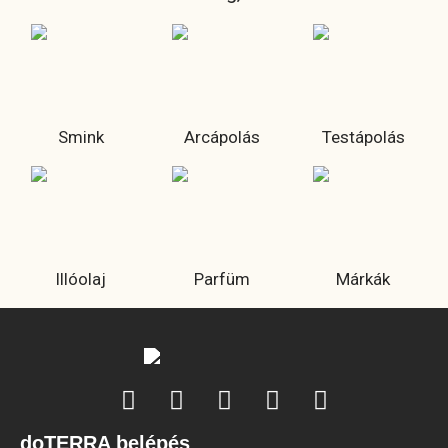
Smink
Arcápolás
Testápolás
Illóolaj
Parfüm
Márkák
doTERRA belépés