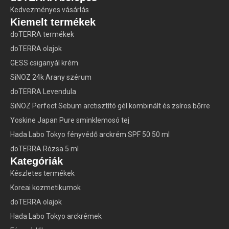
Kedvezményes vásárlás
Kiemelt termékek
doTERRA termékek
doTERRA olajok
GESS csiganyál krém
SiNOZ 24k Arany szérum
doTERRA Levendula
SiNOZ Perfect Sebum arctisztító gél kombinált és zsíros bőrre
Yoskine Japan Pure sminklemosó tej
Hada Labo Tokyo fényvédő arckrém SPF 50 50 ml
doTERRA Rózsa 5 ml
Kategóriák
Készletes termékek
Koreai kozmetikumok
doTERRA olajok
Hada Labo Tokyo arckrémek