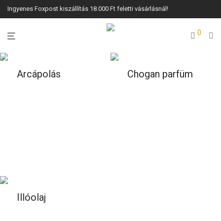
Ingyenes Foxpost kiszállítás 18.000 Ft feletti vásárlásnál!
0
Arcápolás
Chogan parfüm
Illóolaj