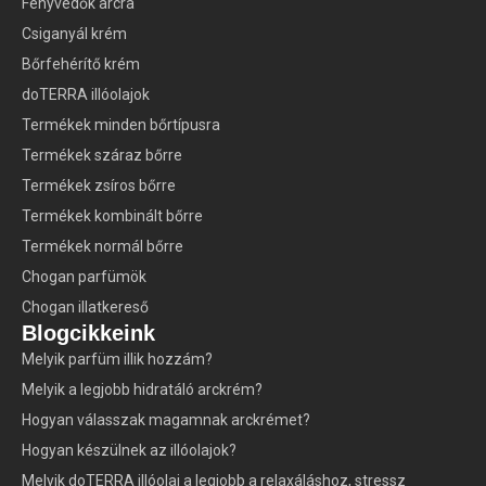
Fényvédők arcra
Csiganyál krém
Bőrfehérítő krém
doTERRA illóolajok
Termékek minden bőrtípusra
Termékek száraz bőrre
Termékek zsíros bőrre
Termékek kombinált bőrre
Termékek normál bőrre
Chogan parfümök
Chogan illatkereső
Blogcikkeink
Melyik parfüm illik hozzám?
Melyik a legjobb hidratáló arckrém?
Hogyan válasszak magamnak arckrémet?
Hogyan készülnek az illóolajok?
Melyik doTERRA illóolaj a legjobb a relaxáláshoz, stressz