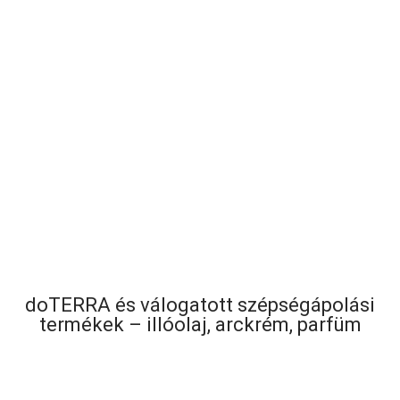
doTERRA illóolajok
Tekintsd meg kínálatunkat!
doTERRA és válogatott szépségápolási
termékek – illóolaj, arckrém, parfüm
Kínálat
-
22
%
-
42
%
Hada Labo Tokyo Lift No-
GESS Gold snail tápláló és
Wrinkles day&night 50 ml
hidratáló arcmaszk