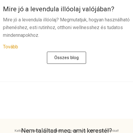
Mire jó a levendula illóolaj valójában?
Mire jó a levendula illóolaj? Megmutatjuk, hogyan használható
pihenéshez, esti rutinhoz, otthoni wellnesshez és tudatos
mindennapokhoz.
Tovább
Összes blog
Nem találtad meg, amit kerestél?
Kattints az alábbi kategóriákra és ismerd meg a teljes kínálatunkat!