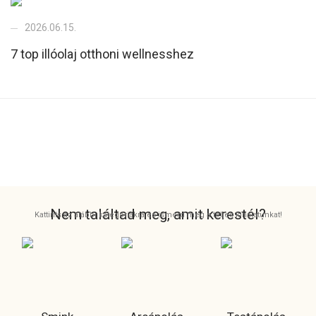
2026.06.15.
7 top illóolaj otthoni wellnesshez
Nem találtad meg, amit kerestél?
Kattints az alábbi kategóriákra és ismerd meg a teljes kínálatunkat!