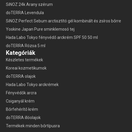
SiNOZ 24k Arany szérum
doTERRA Levendula
SiNOZ Perfect Sebum arctisztító gél kombinált és zsíros bőrre
Yoskine Japan Pure sminklemosó tej
Hada Labo Tokyo fényvédő arckrém SPF 50 50 ml
doTERRA Rózsa 5 ml
Kategóriák
Készletes termékek
Koreai kozmetikumok
doTERRA olajok
Hada Labo Tokyo arckrémek
Fényvédők arcra
Csiganyál krém
Bőrfehérítő krém
doTERRA illóolajok
Termékek minden bőrtípusra