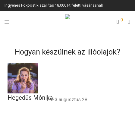
Ingyenes Foxpost kiszállítás 18.000 Ft feletti vásárlásnál!
0
Hogyan készülnek az illóolajok?
Hegedűs Mónika
2023 augusztus 28.