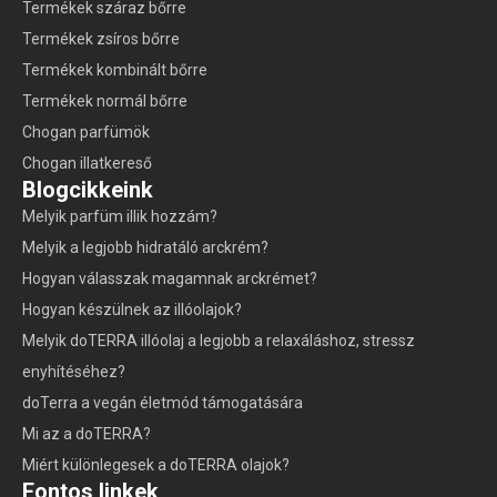
Termékek száraz bőrre
Termékek zsíros bőrre
Termékek kombinált bőrre
Termékek normál bőrre
Chogan parfümök
Chogan illatkereső
Blogcikkeink
Melyik parfüm illik hozzám?
Melyik a legjobb hidratáló arckrém?
Hogyan válasszak magamnak arckrémet?
Hogyan készülnek az illóolajok?
Melyik doTERRA illóolaj a legjobb a relaxáláshoz, stressz
enyhítéséhez?
doTerra a vegán életmód támogatására
Mi az a doTERRA?
Miért különlegesek a doTERRA olajok?
Fontos linkek