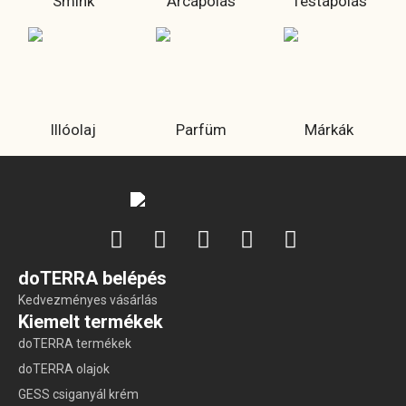
Smink
Arcápolás
Testápolás
Illóolaj
Parfüm
Márkák
doTERRA belépés
Kedvezményes vásárlás
Kiemelt termékek
doTERRA termékek
doTERRA olajok
GESS csiganyál krém