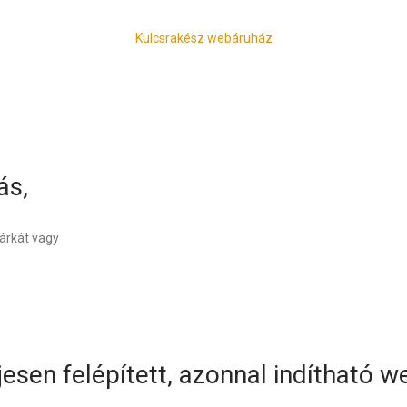
Kulcsrakész webáruház
ás,
márkát vagy
jesen felépített, azonnal indítható 