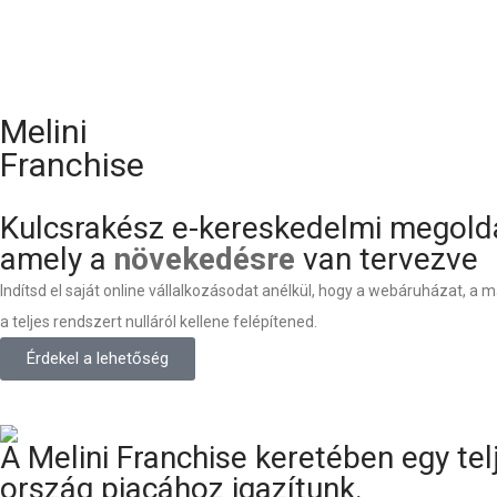
Melini
Franchise
Kulcsrakész e-kereskedelmi megold
amely a
növekedésre
van tervezve
Indítsd el saját online vállalkozásodat anélkül, hogy a webáruházat, a 
a teljes rendszert nulláról kellene felépítened.
Érdekel a lehetőség
A Melini Franchise keretében egy tel
ország piacához igazítunk.