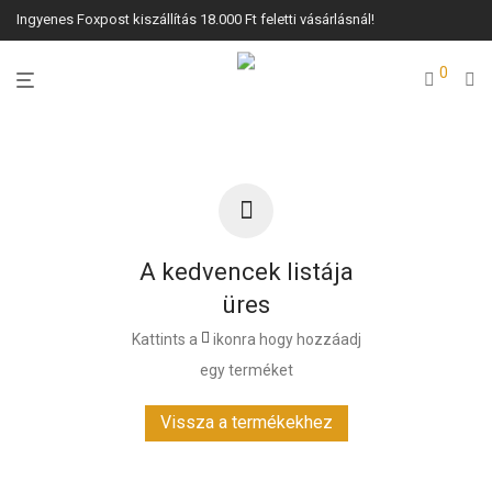
Ingyenes Foxpost kiszállítás 18.000 Ft feletti vásárlásnál!
0
A kedvencek listája
üres
Kattints a
ikonra hogy hozzáadj
egy terméket
Vissza a termékekhez