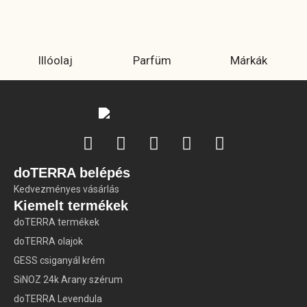
Illóolaj
Parfüm
Márkák
doTERRA belépés
Kedvezményes vásárlás
Kiemelt termékek
doTERRA termékek
doTERRA olajok
GESS csiganyál krém
SiNOZ 24k Arany szérum
doTERRA Levendula