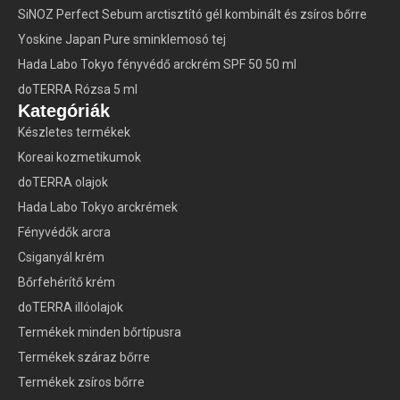
SiNOZ Perfect Sebum arctisztító gél kombinált és zsíros bőrre
Yoskine Japan Pure sminklemosó tej
Hada Labo Tokyo fényvédő arckrém SPF 50 50 ml
doTERRA Rózsa 5 ml
Kategóriák
Készletes termékek
Koreai kozmetikumok
doTERRA olajok
Hada Labo Tokyo arckrémek
Fényvédők arcra
Csiganyál krém
Bőrfehérítő krém
doTERRA illóolajok
Termékek minden bőrtípusra
Termékek száraz bőrre
Termékek zsíros bőrre