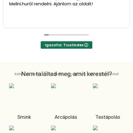
Melini.huról rendelni. Ajánlom az oldalt!
Igazolta: Trustindex
Nem találtad meg, amit kerestél?
Kattints az alábbi kategóriákra és ismerd meg a teljes kínálatunkat!
Smink
Arcápolás
Testápolás