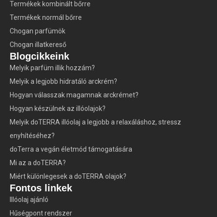
Termékek kombinált bőrre
Termékek normál bőrre
Chogan parfümök
Chogan illatkereső
Blogcikkeink
Melyik parfüm illik hozzám?
Melyik a legjobb hidratáló arckrém?
Hogyan válasszak magamnak arckrémet?
Hogyan készülnek az illóolajok?
Melyik doTERRA illóolaj a legjobb a relaxáláshoz, stressz
enyhítéséhez?
doTerra a vegán életmód támogatására
Mi az a doTERRA?
Miért különlegesek a doTERRA olajok?
Fontos linkek
Illóolaj ajánló
Hűségpont rendszer