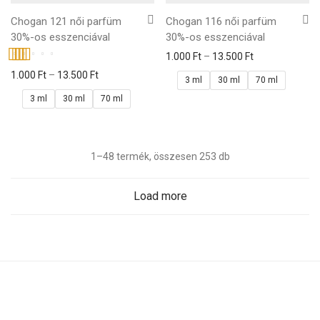
Chogan 121 női parfüm
Chogan 116 női parfüm
30%-os esszenciával
30%-os esszenciával
1.000
Ft
–
13.500
Ft
Értékelés:
1.000
Ft
–
13.500
Ft
3 ml
30 ml
70 ml
5.00
/ 5
3 ml
30 ml
70 ml
1–48 termék, összesen 253 db
Load more