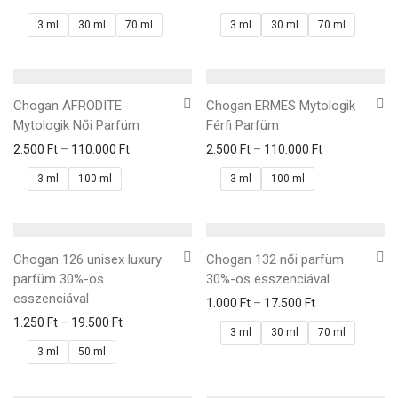
3 ml
30 ml
70 ml
3 ml
30 ml
70 ml
Chogan AFRODITE
Chogan ERMES Mytologik
Mytologik Női Parfüm
Férfi Parfüm
2.500
Ft
–
110.000
Ft
2.500
Ft
–
110.000
Ft
3 ml
100 ml
3 ml
100 ml
Chogan 126 unisex luxury
Chogan 132 női parfüm
parfüm 30%-os
30%-os esszenciával
esszenciával
1.000
Ft
–
17.500
Ft
1.250
Ft
–
19.500
Ft
3 ml
30 ml
70 ml
3 ml
50 ml