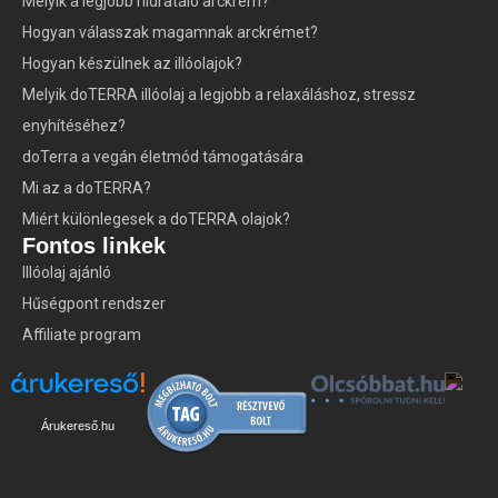
Melyik a legjobb hidratáló arckrém?
Hogyan válasszak magamnak arckrémet?
Hogyan készülnek az illóolajok?
Melyik doTERRA illóolaj a legjobb a relaxáláshoz, stressz
enyhítéséhez?
doTerra a vegán életmód támogatására
Mi az a doTERRA?
Miért különlegesek a doTERRA olajok?
Fontos linkek
Illóolaj ajánló
Hűségpont rendszer
Affiliate program
Árukereső.hu