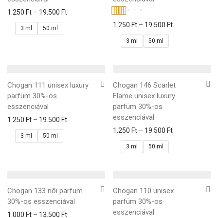
1.250
Ft
–
19.500
Ft
Értékelés:
1.250
Ft
–
19.500
Ft
3 ml
50 ml
5.00
/ 5
3 ml
50 ml
Chogan 111 unisex luxury
Chogan 146 Scarlet
parfüm 30%-os
Flame unisex luxury
esszenciával
parfüm 30%-os
esszenciával
1.250
Ft
–
19.500
Ft
1.250
Ft
–
19.500
Ft
3 ml
50 ml
3 ml
50 ml
Chogan 133 női parfüm
Chogan 110 unisex
30%-os esszenciával
parfüm 30%-os
esszenciával
1.000
Ft
–
13.500
Ft