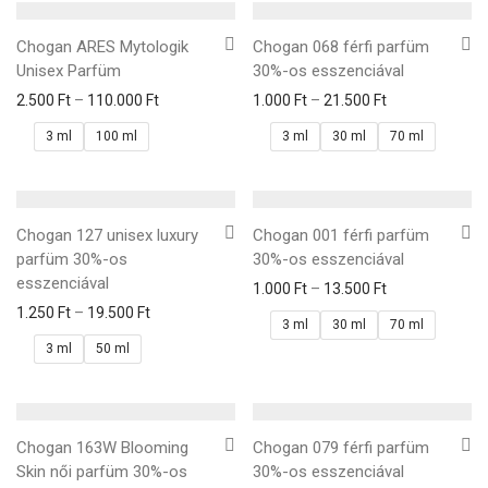
Chogan ARES Mytologik
Chogan 068 férfi parfüm
Unisex Parfüm
30%-os esszenciával
2.500
Ft
–
110.000
Ft
1.000
Ft
–
21.500
Ft
3 ml
100 ml
3 ml
30 ml
70 ml
Chogan 127 unisex luxury
Chogan 001 férfi parfüm
parfüm 30%-os
30%-os esszenciával
esszenciával
1.000
Ft
–
13.500
Ft
1.250
Ft
–
19.500
Ft
3 ml
30 ml
70 ml
3 ml
50 ml
Chogan 163W Blooming
Chogan 079 férfi parfüm
Skin női parfüm 30%-os
30%-os esszenciával