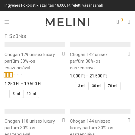
Ingyenes Foxpost kiszállítás 18.000 Ft feletti vásárlásnál!
0
Szűrés
Chogan 129 unisex luxury
Chogan 142 unisex
parfüm 30%-os
parfüm 30%-os
esszenciával
esszenciával
1.000
Ft
–
21.500
Ft
Értékelés:
1.250
Ft
–
19.500
Ft
3 ml
30 ml
70 ml
5.00
/ 5
3 ml
50 ml
Chogan 118 unisex luxury
Chogan 144 uniszex
parfüm 30%-os
luxury parfüm 30%-os
esszenciával
esszenciával