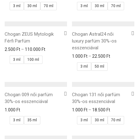
3 ml
30 ml
70 ml
3 ml
30 ml
70 ml
Chogan ZEUS Mytologik
Chogan Astral24 női
Férfi Parfüm
luxury parfüm 30%-os
esszenciával
2.500
Ft
–
110.000
Ft
1.000
Ft
–
22.500
Ft
3 ml
100 ml
3 ml
50 ml
Chogan 009 női parfüm
Chogan 131 női parfüm
30%-os esszenciával
30%-os esszenciával
1.000
Ft
1.000
Ft
–
18.500
Ft
3 ml
35 ml
3 ml
30 ml
70 ml