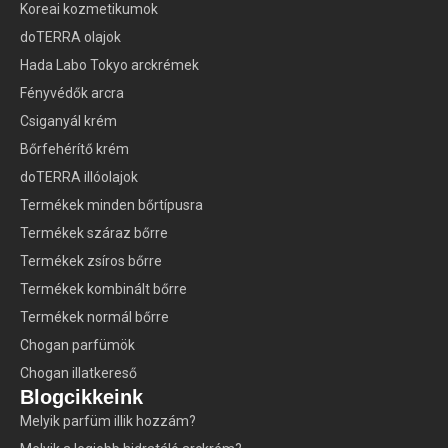
Koreai kozmetikumok
doTERRA olajok
Hada Labo Tokyo arckrémek
Fényvédők arcra
Csiganyál krém
Bőrfehérítő krém
doTERRA illóolajok
Termékek minden bőrtípusra
Termékek száraz bőrre
Termékek zsíros bőrre
Termékek kombinált bőrre
Termékek normál bőrre
Chogan parfümök
Chogan illatkereső
Blogcikkeink
Melyik parfüm illik hozzám?