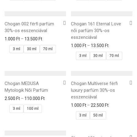
Chogan 002 férfi parfüm
Chogan 161 Eternal Love
30%-os esszenciával
női parfüm 30%-os
esszenciával
1.000
Ft
–
13.500
Ft
1.000
Ft
–
13.500
Ft
3 ml
30 ml
70 ml
3 ml
30 ml
70 ml
Chogan MEDUSA
Chogan Multiverse férfi
Mytologik Női Parfüm
luxury parfüm 30%-os
esszenciával
2.500
Ft
–
110.000
Ft
1.000
Ft
–
22.500
Ft
3 ml
100 ml
3 ml
50 ml