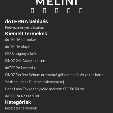
doTERRA belépés
Kedvezményes vásárlás
Kiemelt termékek
doTERRA termékek
doTERRA olajok
GESS csiganyál krém
SiNOZ 24k Arany szérum
doTERRA Levendula
SiNOZ Perfect Sebum arctisztító gél kombinált és zsíros bőrre
Yoskine Japan Pure sminklemosó tej
Hada Labo Tokyo fényvédő arckrém SPF 50 50 ml
doTERRA Rózsa 5 ml
Kategóriák
Készletes termékek