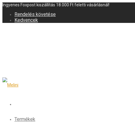
Ingyenes Foxpost kiszállítás 18.000 Ft feletti vásárlásnál!
Rendelés követése
Kedvencek
Termékek