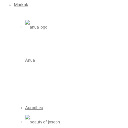
Márkák
Anua
Aurodhea