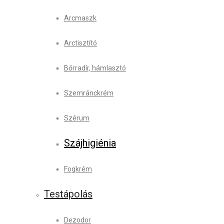
Arcmaszk
Arctisztító
Bőrradír, hámlasztó
Szemránckrém
Szérum
Szájhigiénia
Fogkrém
Testápolás
Dezodor