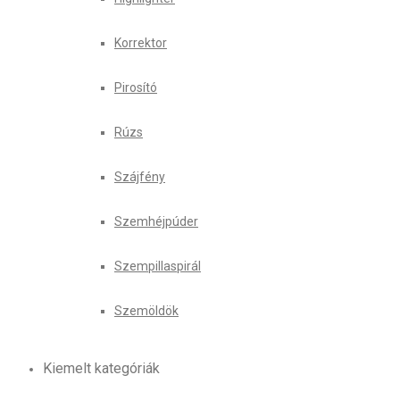
Korrektor
Pirosító
Rúzs
Szájfény
Szemhéjpúder
Szempillaspirál
Szemöldök
Kiemelt kategóriák