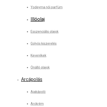
Yodeyma női parfüm
Illóolaj
Esszenciális olajok
Golyós kiszerelés
Keverékek
Önálló olajok
Arcápolás
Ajakápoló
Arckrém