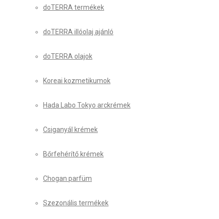
doTERRA termékek
doTERRA illóolaj ajánló
doTERRA olajok
Koreai kozmetikumok
Hada Labo Tokyo arckrémek
Csiganyál krémek
Bőrfehérítő krémek
Chogan parfüm
Szezonális termékek