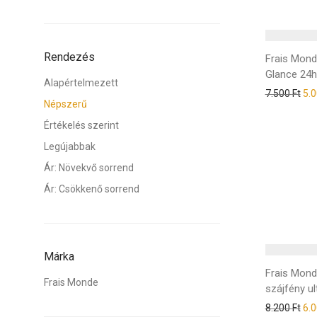
Rendezés
Frais Mon
Glance 24h
Alapértelmezett
7.500
Ft
5.
Népszerű
Értékelés szerint
Legújabbak
Ár: Növekvő sorrend
Ár: Csökkenő sorrend
Márka
Frais Mon
Frais Monde
szájfény ult
8.200
Ft
6.