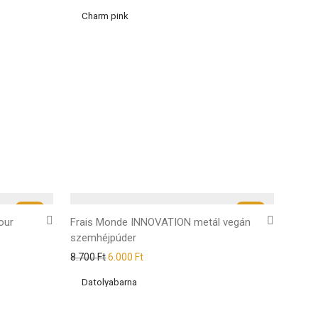
-
31
%
-
31
%
our
Frais Monde INNOVATION metál vegán
szemhéjpúder
8.700
Ft
6.000
Ft