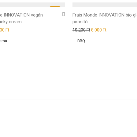
-
27
%
de INNOVATION vegán
Frais Monde INNOVATION bio g
ticky cream
pirosító
000
Ft
10.200
Ft
8.000
Ft