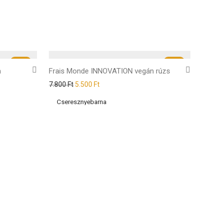
-
30
%
-
29
%
n
Frais Monde INNOVATION vegán rúzs
7.800
Ft
5.500
Ft