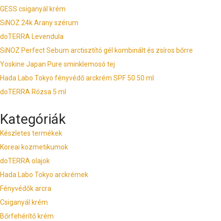
GESS csiganyál krém
SiNOZ 24k Arany szérum
doTERRA Levendula
SiNOZ Perfect Sebum arctisztító gél kombinált és zsíros bőrre
Yoskine Japan Pure sminklemosó tej
Hada Labo Tokyo fényvédő arckrém SPF 50 50 ml
doTERRA Rózsa 5 ml
Kategóriák
Készletes termékek
Koreai kozmetikumok
doTERRA olajok
Hada Labo Tokyo arckrémek
Fényvédők arcra
Csiganyál krém
Bőrfehérítő krém