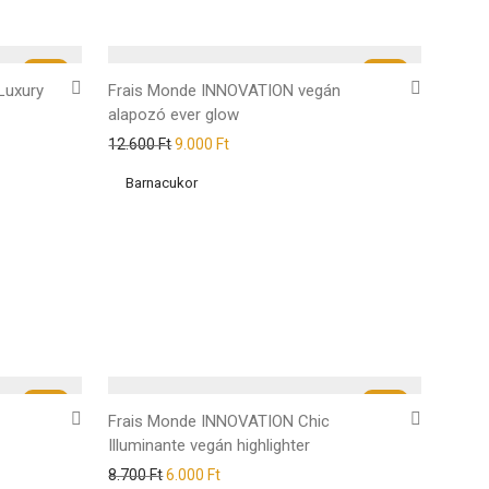
-
29
%
-
29
%
Luxury
Frais Monde INNOVATION vegán
alapozó ever glow
12.600
Ft
9.000
Ft
-
31
%
-
31
%
Frais Monde INNOVATION Chic
Illuminante vegán highlighter
8.700
Ft
6.000
Ft