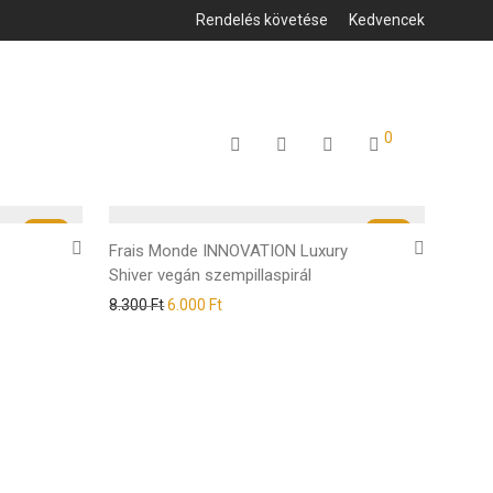
Rendelés követése
Kedvencek
0
-
33
%
-
28
%
Frais Monde INNOVATION Luxury
Shiver vegán szempillaspirál
8.300
Ft
6.000
Ft