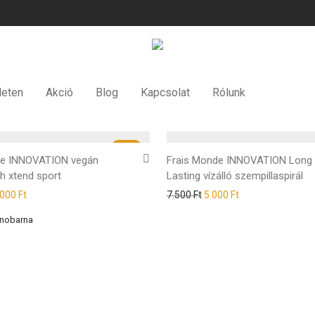
leten
Akció
Blog
Kapcsolat
Rólunk
-
29
%
de INNOVATION vegán
Frais Monde INNOVATION Long
h xtend sport
Lasting vízálló szempillaspirál
.000
Ft
7.500
Ft
5.000
Ft