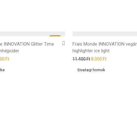
-
32
%
e INNOVATION Glitter Time
Frais Monde INNOVATION vegá
mhéjpúder
highlighter ice light
500
Ft
11.400
Ft
8.000
Ft