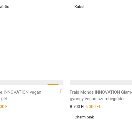
-
31
%
de INNOVATION vegán
Frais Monde INNOVATION Glam
 gél
gyöngy vegán szemhéjpúder
000
Ft
8.700
Ft
6.000
Ft