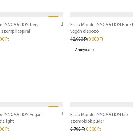
-
33
%
de INNOVATION Deep
Frais Monde INNOVATION Bare 
 szempillaspirál
vegán alapozó
000
Ft
12.600
Ft
9.000
Ft
-
27
%
de INNOVATION vegán
Frais Monde INNOVATION bio
ra light
szemöldök púder
000
Ft
8.700
Ft
6.000
Ft