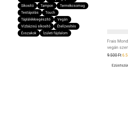
Síkosító
Tampon
Termékcsomag
Testápolás
Touch
Táplálékkiegészítő
Vegán
Vízbázisú síkosító
Ételízesítés
Évszakok
Ízületi fájdalom
Frais Mond
vegán sze
9.500
Ft
6.