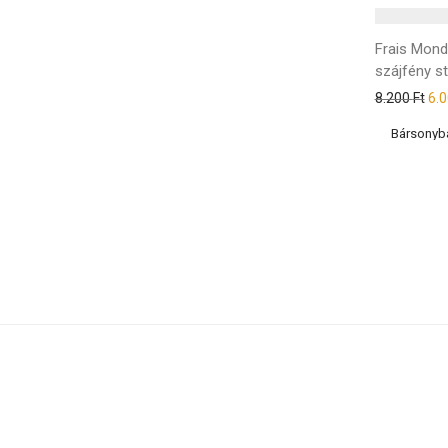
Frais Mon
szájfény s
8.200
Ft
6.