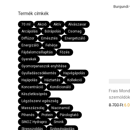
Termék címkék
70 ml
Akció
Aktív
Alvászavar
Arcápolás
Bőrápolás
Csomag
Diffúzor
Emésztés
Energetizáló
Energizáló
Fehérje
Fájdalomcsillapítás
Főzés
Gyerekek
Gyomorpanaszok enyhítése
Gyulladáscsökkentés
Hajvégápolás
Hajápolás
Háztartás
Kollekció
Koncentráció
Kondícionáló
Frais Mon
Készletkisöprés
szemöldök
Légzőszervi egészség
8.700
Ft
6.
Masszázsolaj
Niacinamid
Pihenés
Protein
Párologtató
SiNOZ Hydrapro
Smink
Stresszoldás
Szépségápolás