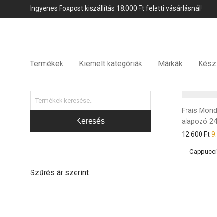
Ingyenes Foxpost kiszállítás 18.000 Ft feletti vásárlásnál!
Termékek
Kiemelt kategóriák
Márkák
Kész
Frais Mon
Keresés
alapozó 24
12.600
Ft
9
Szűrés ár szerint