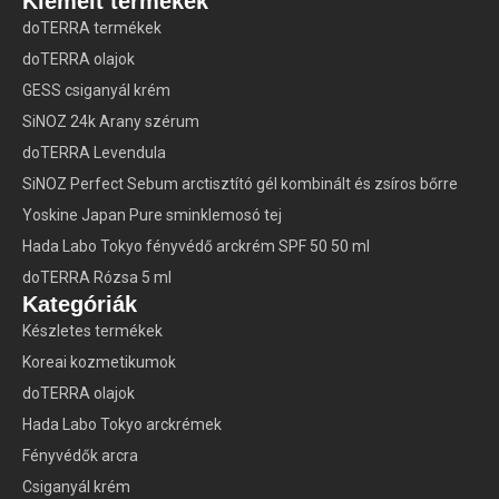
Kiemelt termékek
doTERRA termékek
doTERRA olajok
GESS csiganyál krém
SiNOZ 24k Arany szérum
doTERRA Levendula
SiNOZ Perfect Sebum arctisztító gél kombinált és zsíros bőrre
Yoskine Japan Pure sminklemosó tej
Hada Labo Tokyo fényvédő arckrém SPF 50 50 ml
doTERRA Rózsa 5 ml
Kategóriák
Készletes termékek
Koreai kozmetikumok
doTERRA olajok
Hada Labo Tokyo arckrémek
Fényvédők arcra
Csiganyál krém