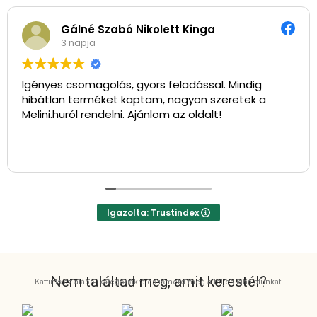
Gálné Szabó Nikolett Kinga
3 napja
Igényes csomagolás, gyors feladással. Mindig
hibátlan terméket kaptam, nagyon szeretek a
Melini.huról rendelni. Ajánlom az oldalt!
Igazolta: Trustindex
Nem találtad meg, amit kerestél?
Kattints az alábbi kategóriákra és ismerd meg a teljes kínálatunkat!