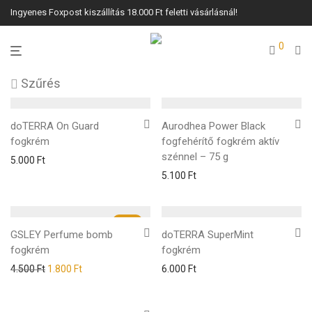
Ingyenes Foxpost kiszállítás 18.000 Ft feletti vásárlásnál!
0
Szűrés
doTERRA On Guard
Aurodhea Power Black
fogkrém
fogfehérítő fogkrém aktív
szénnel – 75 g
5.000
Ft
5.100
Ft
-
60
%
GSLEY Perfume bomb
doTERRA SuperMint
fogkrém
fogkrém
4.500
Ft
1.800
Ft
6.000
Ft