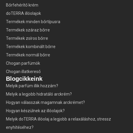
Bőrfehérítő krém
doTERRA illóolajok
Termékek minden bőrtípusra
Termékek száraz bőrre
Termékek zsíros bőrre
Termékek kombinált bőrre
Termékek normál bőrre
Chogan parfümök
Chogan illatkereső
Blogcikkeink
Melyik parfüm illik hozzám?
Melyik a legjobb hidratáló arckrém?
Hogyan válasszak magamnak arckrémet?
Hogyan készülnek az illóolajok?
Melyik doTERRA illóolaj a legjobb a relaxáláshoz, stressz
enyhítéséhez?