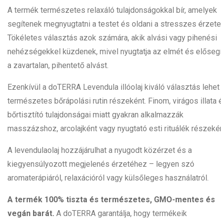
A termék természetes relaxáló tulajdonságokkal bír, amelyek
segítenek megnyugtatni a testet és oldani a stresszes érzete
Tökéletes választás azok számára, akik alvási vagy pihenési
nehézségekkel küzdenek, mivel nyugtatja az elmét és elősegí
a zavartalan, pihentető alvást.
Ezenkívül a doTERRA Levendula illóolaj kiváló választás lehet
természetes bőrápolási rutin részeként. Finom, virágos illata 
bőrtisztító tulajdonságai miatt gyakran alkalmazzák
masszázshoz, arcolajként vagy nyugtató esti rituálék részekén
A levendulaolaj hozzájárulhat a nyugodt közérzet és a
kiegyensúlyozott megjelenés érzetéhez – legyen szó
aromaterápiáról, relaxációról vagy külsőleges használatról.
A termék 100% tiszta és természetes, GMO-mentes és
vegán barát.
A doTERRA garantálja, hogy termékeik