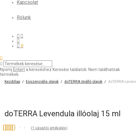
Kapcsolat
Rólunk
0
Nyomj
Entert
a kereséshez
Keresési találatok:
Nem találhatóak
termékek.
Kezdőlap
/
Esszenciális olajok
/
doTERRA önálló olajok
/
doTERRA Levendula illóolaj 15 
doTERRA Levendula illóolaj 15 ml
(
1
vásárlói értékelés)
Értékelés
1
5.00