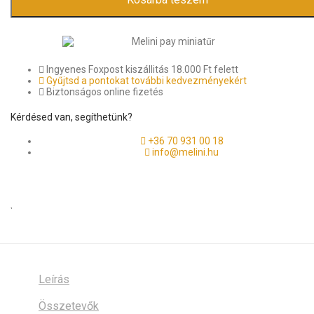
Ingyenes Foxpost kiszállitás 18.000 Ft felett
Gyűjtsd a pontokat további kedvezményekért
Biztonságos online fizetés
Kérdésed van, segíthetünk?
+36 70 931 00 18
info@melini.hu
Leírás
Összetevők