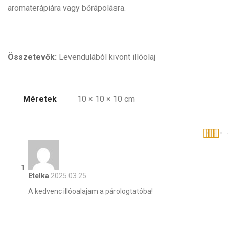
aromaterápiára vagy bőrápolásra.
Összetevők:
Levendulából kivont illóolaj
Méretek
10 × 10 × 10 cm
Értékelé
5
Etelka
2025.03.25.
A kedvenc illóoalajam a párologtatóba!