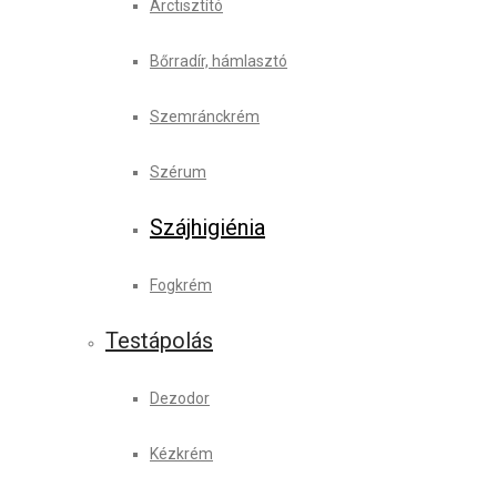
Arctisztító
Bőrradír, hámlasztó
Szemránckrém
Szérum
Szájhigiénia
Fogkrém
Testápolás
Dezodor
Kézkrém