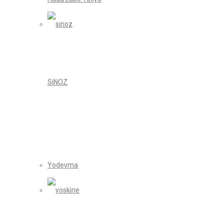
SiNOZ
Yodeyma