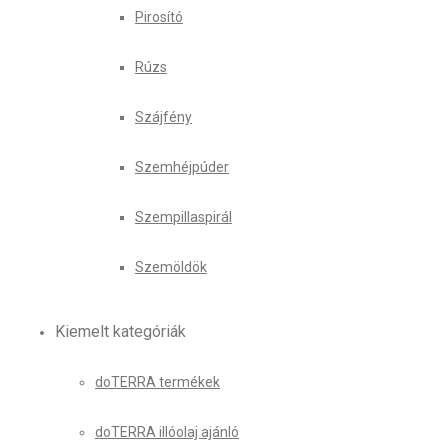
Pirosító
Rúzs
Szájfény
Szemhéjpúder
Szempillaspirál
Szemöldök
Kiemelt kategóriák
doTERRA termékek
doTERRA illóolaj ajánló