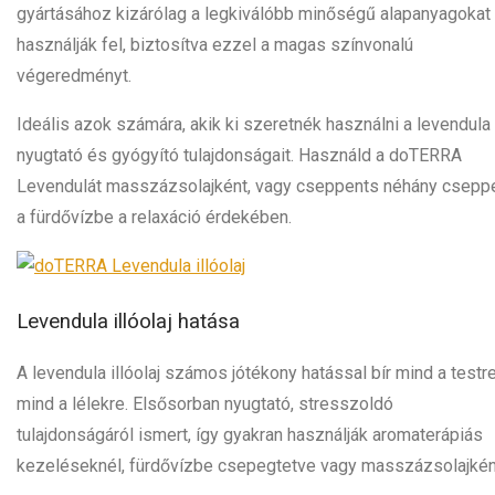
gyártásához kizárólag a legkiválóbb minőségű alapanyagokat
használják fel, biztosítva ezzel a magas színvonalú
végeredményt.
Ideális azok számára, akik ki szeretnék használni a levendula
nyugtató és gyógyító tulajdonságait. Használd a doTERRA
Levendulát masszázsolajként, vagy cseppents néhány csepp
a fürdővízbe a relaxáció érdekében.
Levendula illóolaj hatása​
A levendula illóolaj számos jótékony hatással bír mind a testre
mind a lélekre. Elsősorban nyugtató, stresszoldó
tulajdonságáról ismert, így gyakran használják aromaterápiás
kezeléseknél, fürdővízbe csepegtetve vagy masszázsolajkén