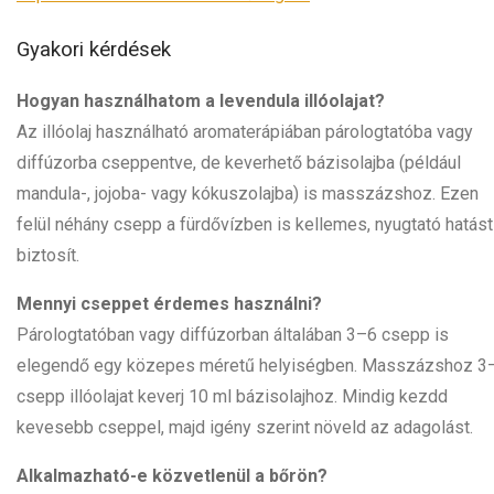
Gyakori kérdések
Hogyan használhatom a levendula illóolajat?
Az illóolaj használható aromaterápiában párologtatóba vagy
diffúzorba cseppentve, de keverhető bázisolajba (például
mandula-, jojoba- vagy kókuszolajba) is masszázshoz. Ezen
felül néhány csepp a fürdővízben is kellemes, nyugtató hatást
biztosít.
Mennyi cseppet érdemes használni?
Párologtatóban vagy diffúzorban általában 3–6 csepp is
elegendő egy közepes méretű helyiségben. Masszázshoz 3
csepp illóolajat keverj 10 ml bázisolajhoz. Mindig kezdd
kevesebb cseppel, majd igény szerint növeld az adagolást.
Alkalmazható-e közvetlenül a bőrön?