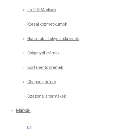
doTERRA olajok
Koreai kozmetikumok
Hada Labo Tokyo arckrémek
Csiganyál krémek
Bőrfehérítő krémek
Chogan parfüm
Szezonális termékek
Márkák