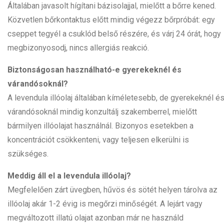
Általában javasolt hígítani bázisolajjal, mielőtt a bőrre kened.
Közvetlen bőrkontaktus előtt mindig végezz bőrpróbát: egy
cseppet tegyél a csuklód belső részére, és várj 24 órát, hogy
megbizonyosodj, nincs allergiás reakció.
Biztonságosan használható-e gyerekeknél és
várandósoknál?
A levendula illóolaj általában kíméletesebb, de gyerekeknél é
várandósoknál mindig konzultálj szakemberrel, mielőtt
bármilyen illóolajat használnál. Bizonyos esetekben a
koncentrációt csökkenteni, vagy teljesen elkerülni is
szükséges.
Meddig áll el a levendula illóolaj?
Megfelelően zárt üvegben, hűvös és sötét helyen tárolva az
illóolaj akár 1-2 évig is megőrzi minőségét. A lejárt vagy
megváltozott illatú olajat azonban már ne használd