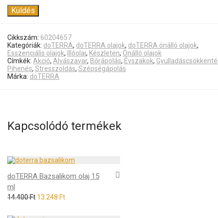
Cikkszám:
60204657
Kategóriák:
doTERRA
,
doTERRA olajok
,
doTERRA önálló olajok
,
Esszenciális olajok
,
Illóolaj
,
Készleten
,
Önálló olajok
Címkék:
Akció
,
Alvászavar
,
Bőrápolás
,
Évszakok
,
Gyulladáscsökkenté
Pihenés
,
Stresszoldás
,
Szépségápolás
Márka:
doTERRA
Kapcsolódó termékek
doTERRA Bazsalikom olaj 15
ml
14.400
Ft
13.248
Ft