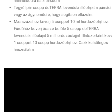
halántékodra és a tarkódra.
Tegyél pár csepp doTERRA levendula illóolajat a párnádr
vagy az ágyneműdre, hogy segítsen ellazulni.
Masszázshoz keverj 5 cseppet 10 ml hordozóolajhoz.
Fürdőhöz keverj össze belőle 5 csepp doTERRA
levendula illóolajat 5 ml hordozóolajjal. Illatszerként keve
1 cseppet 10 csepp hordozóolajhoz. Csak külsőleges
használatra.