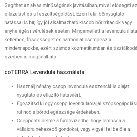
Segíthet az alvás minőségének javításában, mivel elősegíti a
ellazulást és a feszültségoldást. Ezen felül bőrnyugtató
hatással is bír, így jól alkalmazható kisebb bőrirritációk vagy
enyhe égési sérülések esetén. Mindemellett a levendula illata
kellemes, frissességet és harmóniát csempész a
mindennapokba, ezért számos kozmetikumban és tisztálkodá
szerben is megtalálható.
doTERRA Levendula használata
Használj néhány csepp levendula esszenciális olajat
nyugtató és ellazító hatásáért.
Egészítsd ki egy csepp levendulaolajjal szépségápolás
rutinod a bőröd egészsége érdekében.
Cseppents belőle a fürdővizedbe, hogy lemossa a
vállaidra nehezedő gondokat, vagy vigyél fel belőle a