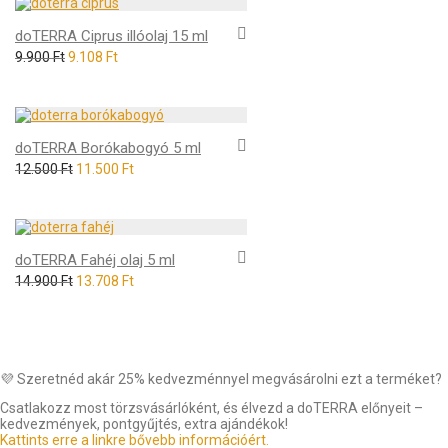
doTERRA Ciprus illóolaj 15 ml
9.900
Ft
9.108
Ft
doTERRA Borókabogyó 5 ml
12.500
Ft
11.500
Ft
doTERRA Fahéj olaj 5 ml
14.900
Ft
13.708
Ft
💜 Szeretnéd akár 25% kedvezménnyel megvásárolni ezt a terméket?
Csatlakozz most törzsvásárlóként, és élvezd a doTERRA előnyeit –
kedvezmények, pontgyűjtés, extra ajándékok!
Kattints erre a linkre bővebb információért.