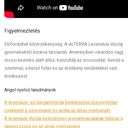
Figyelmeztetés
Előfordulhat bőrérzékenység. A doTERRA Levendula illóolaj
gyermekektől elzárva tárolandó. Amennyiben várandós vagy
orvosi kezelés alatt állsz, konzultálj az orvosoddal. Kerüld a
szemmel, a belső füllel és az érzékeny területekkel való
érintkezést.
Angol nyelvű tanulmányok
A levendula- és bergamottolaj belélegzése bizonyítottan
csökkenti a szorongást és javítja az alvás minőségét.
A levendula illóolaj belégzéses aromaterápiájának hatásai a
depresszióra és az alvás minőségére