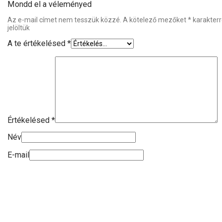
Mondd el a véleményed
Az e-mail címet nem tesszük közzé.
A kötelező mezőket
*
karakterr
jelöltük
A te értékelésed
*
Értékelésed
*
Név
E-mail