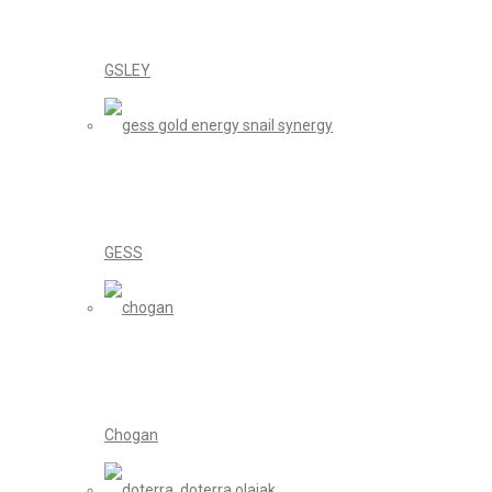
GSLEY
GESS
Chogan