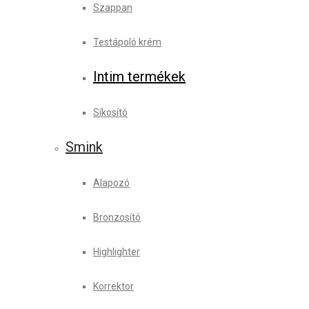
Szappan
Testápoló krém
Intim termékek
Síkosító
Smink
Alapozó
Bronzosító
Highlighter
Korrektor