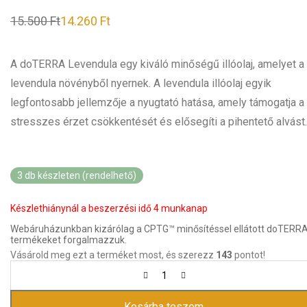
az 5-ből,
15.500
Ft
14.260
Ft
értékelés
alapján
A doTERRA Levendula egy kiváló minőségű illóolaj, amelyet a
levendula növényből nyernek. A levendula illóolaj egyik
legfontosabb jellemzője a nyugtató hatása, amely támogatja a
stresszes érzet csökkentését és elősegíti a pihentető alvást.
3 db készleten (rendelhető)
Készlethiánynál a beszerzési idő 4 munkanap
Webáruházunkban kizárólag a CPTG™ minősítéssel ellátott doTERR
termékeket forgalmazzuk.
Vásárold meg ezt a terméket most, és szerezz
143
pontot!
Kosárba teszem