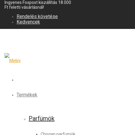
Ingyenes Foxpost kiszállítás 18.000
Ft feletti vásárlásnál!
Rendelés követése
Kedvencek
Termékek
Parfümök
Chogan parfümök