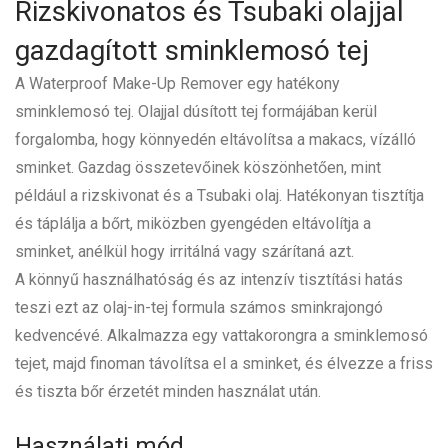
Rizskivonatos és Tsubaki olajjal
gazdagított sminklemosó tej
A Waterproof Make-Up Remover egy hatékony
sminklemosó tej. Olajjal dúsított tej formájában kerül
forgalomba, hogy könnyedén eltávolítsa a makacs, vízálló
sminket. Gazdag összetevőinek köszönhetően, mint
például a rizskivonat és a Tsubaki olaj. Hatékonyan tisztítja
és táplálja a bőrt, miközben gyengéden eltávolítja a
sminket, anélkül hogy irritálná vagy szárítaná azt.
A könnyű használhatóság és az intenzív tisztítási hatás
teszi ezt az olaj-in-tej formula számos sminkrajongó
kedvencévé. Alkalmazza egy vattakorongra a sminklemosó
tejet, majd finoman távolítsa el a sminket, és élvezze a friss
és tiszta bőr érzetét minden használat után.
Használati mód