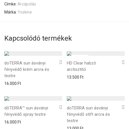
Címke:
Arcápolás
Márka:
Yoskine
Kapcsolódó termékek
doTERRA sun ásványi
HD Clear habzó
fényvédő krém arcra és
arctisztító
testre
13.500
Ft
16.000
Ft
dōTERRA™ sun ásványi
doTERRA sun ásványi
fényvédő spray testre
fényvédő stift arcra és
testre
16.000
Ft
13.000
Ft