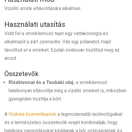
Vízálló smink eltávolítására alkalmas.
Használati utasítás
Vidd fel a sminklemosó tejet egy vattakorongra és
alkalmazd a zárt szemedre. Várj egy pillanatot, majd
távolítsd el a sminket. Ezután óvatosan tisztítsd meg az
arcod.
Összetevők
a sminklemosó
Rizskivonat és a Tsubaki olaj:
hatékonyan eltávolítja még a vízálló sminket is, miközben
gyengéden tisztítja a bőrt.
A
Yoskine kozmetikumok
a legmodernebb technológiákat
és a természetes összetevők erejét kombinálják, hogy
hatékony megoldásokat kínáljanak a bőr szépségének és