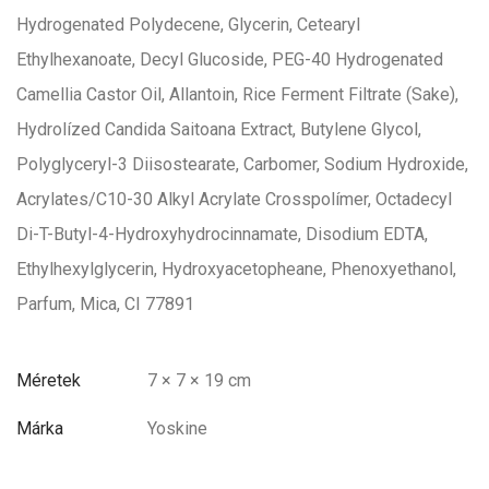
Hydrogenated Polydecene, Glycerin, Cetearyl
Ethylhexanoate, Decyl Glucoside, PEG-40 Hydrogenated
Camellia Castor Oil, Allantoin, Rice Ferment Filtrate (Sake),
Hydrolízed Candida Saitoana Extract, Butylene Glycol,
Polyglyceryl-3 Diisostearate, Carbomer, Sodium Hydroxide,
Acrylates/C10-30 Alkyl Acrylate Crosspolímer, Octadecyl
Di-T-Butyl-4-Hydroxyhydrocinnamate, Disodium EDTA,
Ethylhexylglycerin, Hydroxyacetopheane, Phenoxyethanol,
Parfum, Mica, CI 77891
Méretek
7 × 7 × 19 cm
Márka
Yoskine