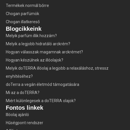
Termékek normál bőrre
Chogan parfümök
Chogan illatkereső
Blogcikkeink
Melyik parfüm illik hozzám?
Melyik a legjobb hidratáló arckrém?
Hogyan válasszak magamnak arckrémet?
Hogyan készülnek az illóolajok?
Melyik doTERRA illóolaj a legjobb a relaxáláshoz, stressz
enyhítéséhez?
doTerra a vegán életmód támogatására
Mi az a doTERRA?
Miért különlegesek a doTERRA olajok?
Fontos linkek
Illóolaj ajánló
Hűségpont rendszer