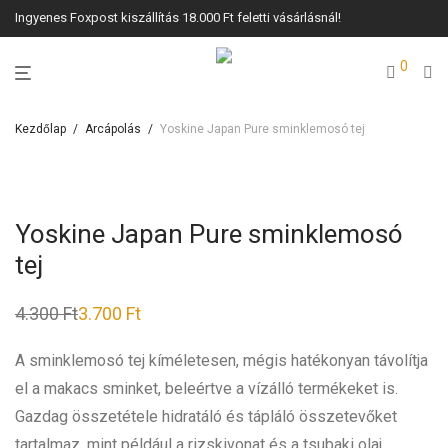
Ingyenes Foxpost kiszállítás 18.000 Ft feletti vásárlásnál!
0
Kezdőlap
/
Arcápolás
/
Yoskine Japan Pure sminklemosó tej
Yoskine Japan Pure sminklemosó
tej
4.300
Ft
3.700
Ft
A sminklemosó tej kíméletesen, mégis hatékonyan távolítja
el a makacs sminket, beleértve a vízálló termékeket is.
Gazdag összetétele hidratáló és tápláló összetevőket
tartalmaz, mint például a rizskivonat és a tsubaki olaj,