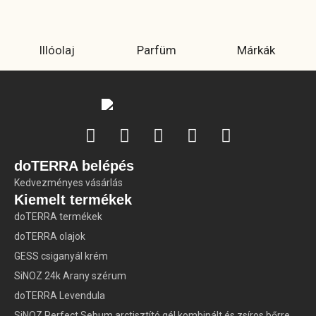
Illóolaj
Parfüm
Márkák
doTERRA belépés
Kedvezményes vásárlás
Kiemelt termékek
doTERRA termékek
doTERRA olajok
GESS csiganyál krém
SiNOZ 24k Arany szérum
doTERRA Levendula
SiNOZ Perfect Sebum arctisztító gél kombinált és zsíros bőrre