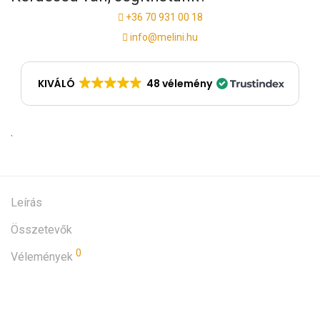
+36 70 931 00 18
info@melini.hu
KIVÁLÓ
48 vélemény
Leírás
Összetevők
0
Vélemények