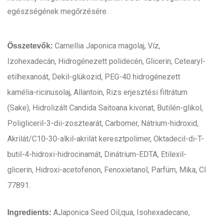
egészségének megőrzésére.
Camellia Japonica magolaj, Víz,
Összetevők:
Izohexadecán, Hidrogénezett polidecén, Glicerin, Cetearyl-
etilhexanoát, Dekil-glükozid, PEG-40 hidrogénezett
kamélia-ricinusolaj, Allantoin, Rizs erjesztési filtrátum
(Sake), Hidrolizált Candida Saitoana kivonat, Butilén-glikol,
Poligliceril-3-dii-zosztearát, Carbomer, Nátrium-hidroxid,
Akrilát/C10-30-alkil-akrilát keresztpolimer, Oktadecil-di-T-
butil-4-hidroxi-hidrocinamát, Dinátrium-EDTA, Etilexil-
glicerin, Hidroxi-acetofenon, Fenoxietanol, Parfüm, Mika, CI
77891.
AJaponica Seed Oil,qua, Isohexadecane,
Ingredients: