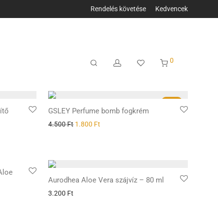
Rendelés követése
Kedvencek
0
-
60
%
ítő
GSLEY Perfume bomb fogkrém
4.500
Ft
1.800
Ft
Aloe
Aurodhea Aloe Vera szájvíz – 80 ml
3.200
Ft