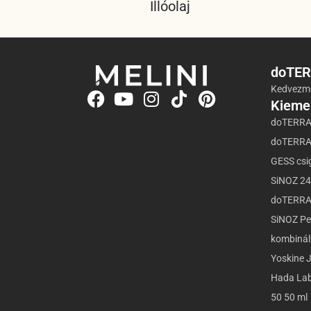
Illóolaj
doTER
Kedvezmé
Kieme
doTERRA
doTERRA 
GESS csi
SiNOZ 24
doTERRA
SiNOZ Per
kombinált
Yoskine 
Hada Lab
50 50 ml