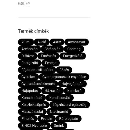
GSLEY
Termék címkék
70 ml
Akció
Aktív
Alvászavar
Arcápolás
Bőrápolás
Csomag
Diffúzor
Emésztés
Energetizáló
Energizáló
Fehérje
Fájdalomcsillapítás
Főzés
Gyerekek
Gyomorpanaszok enyhítése
Gyulladáscsökkentés
Hajvégápolás
Hajápolás
Háztartás
Kollekció
Koncentráció
Kondícionáló
Készletkisöprés
Légzőszervi egészség
Masszázsolaj
Niacinamid
Pihenés
Protein
Párologtató
SiNOZ Hydrapro
Smink