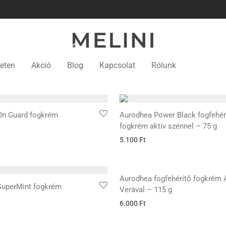
eten
Akció
Blog
Kapcsolat
Rólunk
n Guard fogkrém
Aurodhea Power Black fogfehér
fogkrém aktív szénnel – 75 g
5.100
Ft
Aurodhea fogfehérítő fogkrém 
uperMint fogkrém
Verával – 115 g
6.000
Ft