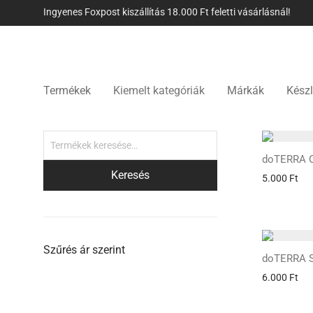
Ingyenes Foxpost kiszállítás 18.000 Ft feletti vásárlásnál!
Termékek
Kiemelt kategóriák
Márkák
Készl
doTERRA O
Keresés
5.000
Ft
Szűrés ár szerint
doTERRA S
6.000
Ft