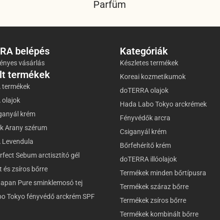
Parfüm
RA belépés
Kategóriák
nyes vásárlás
Készletes termékek
lt termékek
Koreai kozmetikumok
 termékek
doTERRA olajok
olajok
Hada Labo Tokyo arckrémek
ganyál krém
Fényvédők arcra
k Arany szérum
Csiganyál krém
 Levendula
Bőrfehérítő krém
fect Sebum arctisztító gél
doTERRA illóolajok
 és zsíros bőrre
Termékek minden bőrtípusra
Japan Pure sminklemosó tej
Termékek száraz bőrre
o Tokyo fényvédő arckrém SPF
Termékek zsíros bőrre
Termékek kombinált bőrre