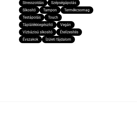
Stresszoldás
Szépségápolás
Síkosító
Tampon
Termékcsomag
Testápolás
Touch
Táplálékkiegészítő
Vegán
Vízbázisú síkosító
Ételízesítés
Évszakok
Ízületi fájdalom