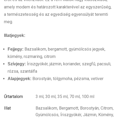
amely modern és határozott karakterével az egyszerűség,
a természetesség és az egyediség egyensúlyát teremti
meg.
Illatjegyek:
Bazsalikom, bergamott, gyümölcsös jegyek,
Fejjegy:
kömény, rozmaring, citrom
Íriszgyökér, jázmin, koriander, szegfű, pacsuli,
Szívjegy:
rózsa, szantálfa
Borostyán, tölgymoha, pézsma, vetiver
Alapjegyek:
Űrtartalom
3 ml, 30 ml, 35 ml, 70 ml, 100 ml
Illat
Bazsalikom, Bergamott, Borostyán, Citrom,
Gyümölcsös, Íriszgyökér, Jázmin, Kömény,