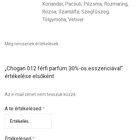
Koriander, Pacsuli, Pézsma, Rozmaring,
Rózsa, Szantálfa, Szegfűszeg,
Tölgymoha, Vetiver
Még nincsenek értékelések.
„Chogan 012 férfi parfüm 30%-os esszenciával”
értékelése elsőként
Az e-mail címet nem tesszük közzé.
A te értékelésed
*
Értékelésed
*