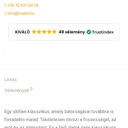
+36 70 931 00 18
info@melini.hu
KIVÁLÓ
48 vélemény
Leírás
0
Vélemények
Egy időtlen klasszikus, amely bátorságával továbbra is
forradalmi marad. Tökéletesen ötvözi a frissességet, az
erőt és az intenzitást. Ez a férfi illatok nagy klasszikusa,