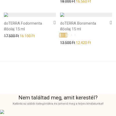
Original price was: 18.000
Current price is
18.000
Ft
16.560
Ft
doTERRA Fodormenta
doTERRA Borsmenta
illóolaj 15 ml
illóolaj 15 ml
Original price was: 17.500 Ft.
Current price is: 16.100 Ft.
17.500
Ft
16.100
Ft
Értékelés:
Original price was: 13.500
Current price is
13.500
Ft
12.420
Ft
5.00
/ 5
Nem találtad meg, amit kerestél?
Kattints az alábbi kategóriákra és ismerd meg a teljes kínálatunkat!