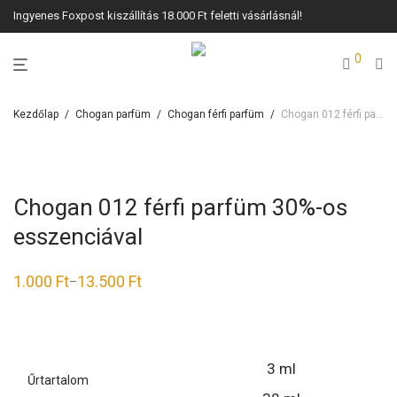
Ingyenes Foxpost kiszállítás 18.000 Ft feletti vásárlásnál!
0
Kezdőlap
/
Chogan parfüm
/
Chogan férfi parfüm
/
Chogan 012 férfi parfüm 30%-os esszenciával
Chogan 012 férfi parfüm 30%-os
esszenciával
1.000
Ft
13.500
Ft
–
Ártartomány:
1.000 Ft
-
13.500 Ft
3 ml
Űrtartalom