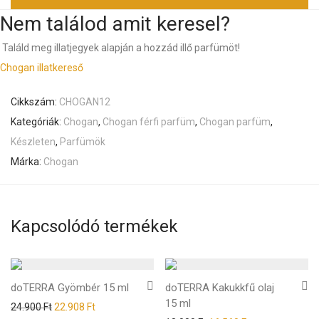
Nem találod amit keresel?
Találd meg illatjegyek alapján a hozzád illő parfümöt!
Chogan illatkereső
Cikkszám:
CHOGAN12
Kategóriák:
Chogan
,
Chogan férfi parfüm
,
Chogan parfüm
,
Készleten
,
Parfümök
Márka:
Chogan
Kapcsolódó termékek
doTERRA Gyömbér 15 ml
doTERRA Kakukkfű olaj
15 ml
Original price was: 24.900 Ft.
Current price is: 22.908 Ft.
24.900
Ft
22.908
Ft