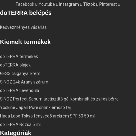
Facebook
Youtube
Instagram
Tiktok
Pinterest
doTERRA belépés
Kedvezményes vásárlás
Kiemelt termékek
doTERRA termékek
doTERRA olajok
GESS csiganyál krém
SiNOZ 24k Arany szérum
doTERRA Levendula
SiNOZ Perfect Sebum arctisztító gél kombinált és zsíros bőrre
Yoskine Japan Pure sminklemosó tej
Hada Labo Tokyo fényvédő arckrém SPF 50 50 ml
doTERRA Rózsa 5 ml
Kategóriák