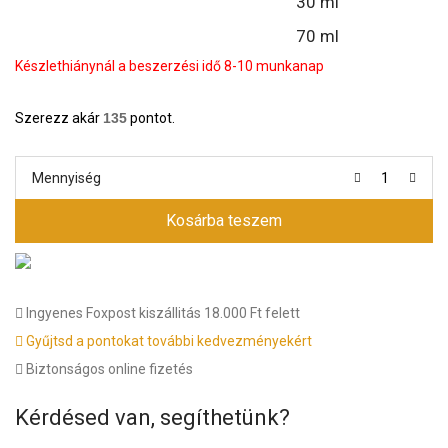
30 ml
70 ml
Készlethiánynál a beszerzési idő 8-10 munkanap
Szerezz akár
135
pontot.
Mennyiség
Kosárba teszem
Ingyenes Foxpost kiszállitás 18.000 Ft felett
Gyűjtsd a pontokat további kedvezményekért
Biztonságos online fizetés
Kérdésed van, segíthetünk?