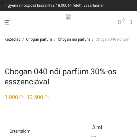
Ingyenes Foxpost kiszállítás 18.000 Ft feletti vásárlásnál!
0
Kezdőlap
/
Chogan parfüm
/
Chogan női parfüm
/
Chogan 040 női parfüm 30%-os esszenciával
Chogan 040 női parfüm 30%-os
esszenciával
1.000
Ft
13.500
Ft
–
Ártartomány:
1.000 Ft
-
13.500 Ft
3 ml
Űrtartalom