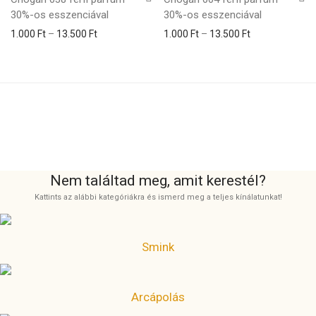
30%-os esszenciával
30%-os esszenciával
Ártartomány: 1.000 Ft - 13.500 Ft
Ártartomány: 1
1.000
Ft
–
13.500
Ft
1.000
Ft
–
13.500
Ft
Nem találtad meg, amit kerestél?
Kattints az alábbi kategóriákra és ismerd meg a teljes kínálatunkat!
Smink
Arcápolás