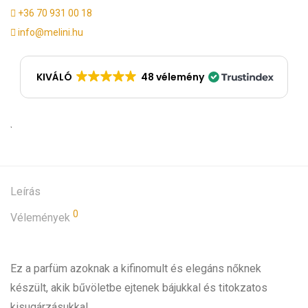
+36 70 931 00 18
info@melini.hu
KIVÁLÓ
48 vélemény
Leírás
0
Vélemények
Ez a parfüm azoknak a kifinomult és elegáns nőknek
készült, akik bűvöletbe ejtenek bájukkal és titokzatos
kisugárzásukkal.