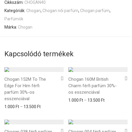
Cikkszám:
CHOGAN40
Kategóriák:
Chogan
,
Chogan női parfüm
,
Chogan parfüm
,
Parfümök
Márka:
Chogan
Kapcsolódó termékek
Chogan 152M To The
Chogan 160M British
Edge For Him férfi
Charm férfi parfüm 30%-
parfüm 30%-os
os esszenciával
esszenciával
Ártartomány: 1
1.000
Ft
–
13.500
Ft
Ártartomány: 1.000 Ft - 13.500 Ft
1.000
Ft
–
13.500
Ft
Chogan 038 férfi parfüm
Chogan 004 férfi parfüm