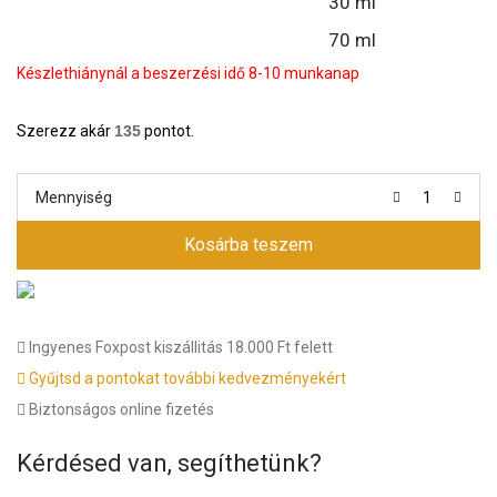
30 ml
70 ml
Készlethiánynál a beszerzési idő 8-10 munkanap
Szerezz akár
135
pontot.
Mennyiség
Kosárba teszem
Ingyenes Foxpost kiszállitás 18.000 Ft felett
Gyűjtsd a pontokat további kedvezményekért
Biztonságos online fizetés
Kérdésed van, segíthetünk?