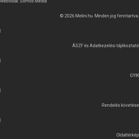
Weboldal:
Somos Media
© 2026 Melini.hu. Minden jog fenntartva.
|
ÁSZF és Adatkezelési tájékoztató
|
GYIK
|
Rendelés követése
|
Oldaltérkép