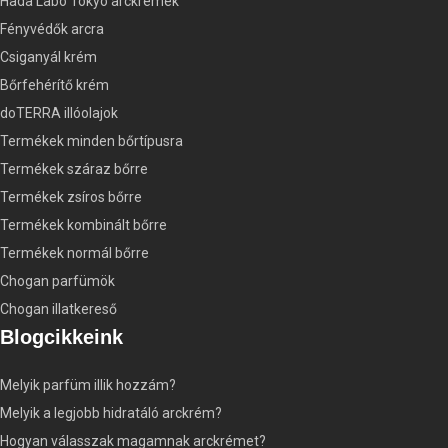
Hada Labo Tokyo arckrémek
Fényvédők arcra
Csiganyál krém
Bőrfehérítő krém
doTERRA illóolajok
Termékek minden bőrtípusra
Termékek száraz bőrre
Termékek zsíros bőrre
Termékek kombinált bőrre
Termékek normál bőrre
Chogan parfümök
Chogan illatkereső
Blogcikkeink
Melyik parfüm illik hozzám?
Melyik a legjobb hidratáló arckrém?
Hogyan válasszak magamnak arckrémet?