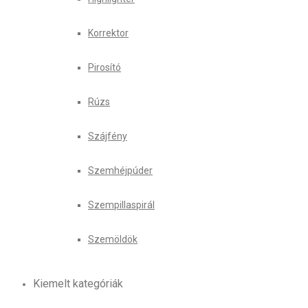
Korrektor
Pirosító
Rúzs
Szájfény
Szemhéjpúder
Szempillaspirál
Szemöldök
Kiemelt kategóriák