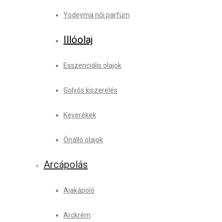
Yodeyma női parfüm
Illóolaj
Esszenciális olajok
Golyós kiszerelés
Keverékek
Önálló olajok
Arcápolás
Ajakápoló
Arckrém