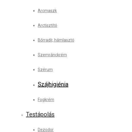
Arcmaszk
Arctisztító
Bőrradír, hámlasztó
Szemránckrém
Szérum
Szájhigiénia
Fogkrém
Testápolás
Dezodor