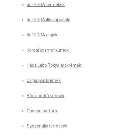
doTERRA termékek
doTERRA illóolaj ajánló
doTERRA olajok
Koreai kozmetikumok
Hada Labo Tokyo arckrémek
Csiganyál krémek
Bőrfehérítő krémek
Chogan parfüm
Szezonális termékek