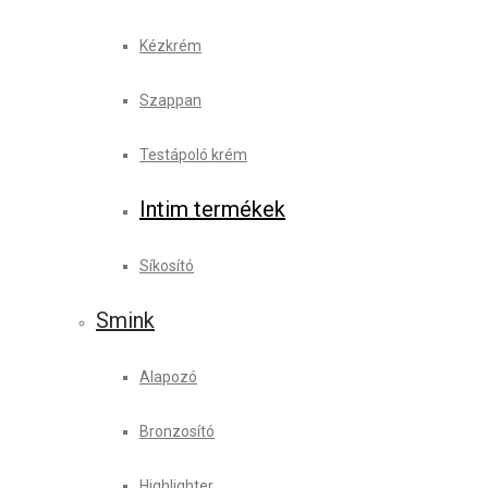
Kézkrém
Szappan
Testápoló krém
Intim termékek
Síkosító
Smink
Alapozó
Bronzosító
Highlighter