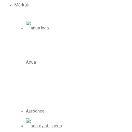
Márkák
Anua
Aurodhea