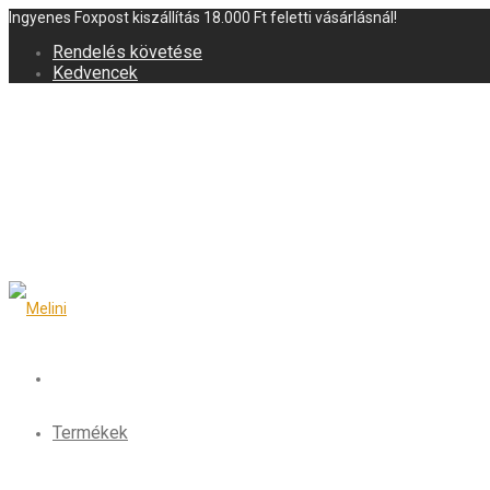
Ingyenes Foxpost kiszállítás 18.000 Ft feletti vásárlásnál!
Rendelés követése
Kedvencek
Termékek