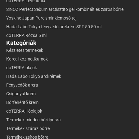
doTERRA Levendula
SiNOZ Perfect Sebum arctisztító gél kombinált és zsíros bőrre
Yoskine Japan Pure sminklemosó tej
Hada Labo Tokyo fényvédő arckrém SPF 50 50 ml
doTERRA Rózsa 5 ml
Kategóriák
Készletes termékek
Koreai kozmetikumok
doTERRA olajok
Hada Labo Tokyo arckrémek
Fényvédők arcra
Csiganyál krém
Bőrfehérítő krém
doTERRA illóolajok
Termékek minden bőrtípusra
Termékek száraz bőrre
Termékek zsíros bőrre