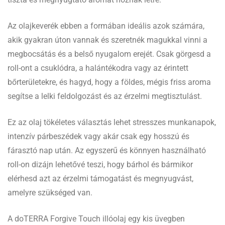
Az olajkeverék ebben a formában ideális azok számára,
akik gyakran úton vannak és szeretnék magukkal vinni a
megbocsátás és a belső nyugalom erejét. Csak görgesd a
roll-ont a csuklódra, a halántékodra vagy az érintett
bőrterületekre, és hagyd, hogy a földes, mégis friss aroma
segítse a lelki feldolgozást és az érzelmi megtisztulást.
Ez az olaj tökéletes választás lehet stresszes munkanapok,
intenzív párbeszédek vagy akár csak egy hosszú és
fárasztó nap után. Az egyszerű és könnyen használható
roll-on dizájn lehetővé teszi, hogy bárhol és bármikor
elérhesd azt az érzelmi támogatást és megnyugvást,
amelyre szükséged van.
A doTERRA Forgive Touch illóolaj egy kis üvegben