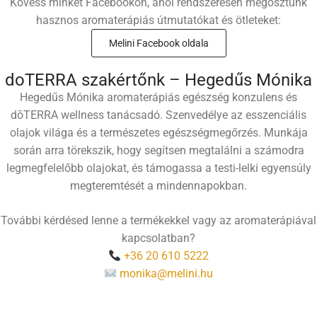
Kövess minket Facebookon, ahol rendszeresen megosztunk
hasznos aromaterápiás útmutatókat és ötleteket:
Melini Facebook oldala
doTERRA szakértőnk – Hegedűs Mónika
Hegedűs Mónika aromaterápiás egészség konzulens és
dōTERRA wellness tanácsadó. Szenvedélye az esszenciális
olajok világa és a természetes egészségmegőrzés. Munkája
során arra törekszik, hogy segítsen megtalálni a számodra
legmegfelelőbb olajokat, és támogassa a testi-lelki egyensúly
megteremtését a mindennapokban.
További kérdésed lenne a termékekkel vagy az aromaterápiával
kapcsolatban?
+36 20 610 5222
monika@melini.hu