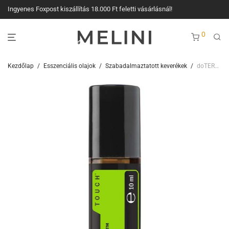
Ingyenes Foxpost kiszállítás 18.000 Ft feletti vásárlásnál!
0
Kezdőlap
/
Esszenciális olajok
/
Szabadalmaztatott keverékek
/
doTERRA Forgive Touch