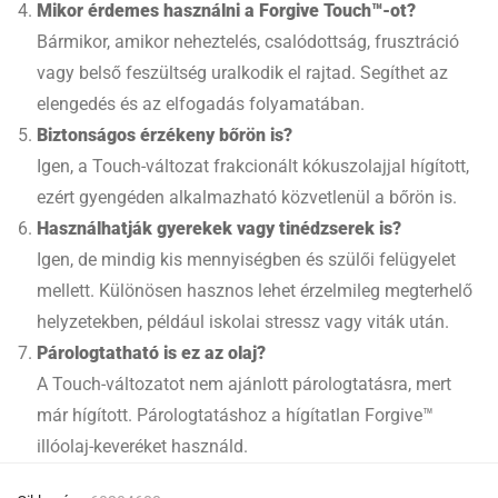
Mikor érdemes használni a Forgive Touch™-ot?
Bármikor, amikor neheztelés, csalódottság, frusztráció
vagy belső feszültség uralkodik el rajtad. Segíthet az
elengedés és az elfogadás folyamatában.
Biztonságos érzékeny bőrön is?
Igen, a Touch-változat frakcionált kókuszolajjal hígított,
ezért gyengéden alkalmazható közvetlenül a bőrön is.
Használhatják gyerekek vagy tinédzserek is?
Igen, de mindig kis mennyiségben és szülői felügyelet
mellett. Különösen hasznos lehet érzelmileg megterhelő
helyzetekben, például iskolai stressz vagy viták után.
Párologtatható is ez az olaj?
A Touch-változatot nem ajánlott párologtatásra, mert
már hígított. Párologtatáshoz a hígítatlan Forgive™
illóolaj-keveréket használd.