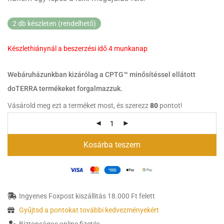
2 db készleten (rendelhető)
Készlethiánynál a beszerzési idő 4 munkanap
Webáruházunkban kizárólag a CPTG™ minősítéssel ellátott
doTERRA termékeket forgalmazzuk.
Vásárold meg ezt a terméket most, és szerezz
80
pontot!
Kosárba teszem
Ingyenes Foxpost kiszállitás 18.000 Ft felett
Gyűjtsd a pontokat további kedvezményekért
Biztonságos online fizetés