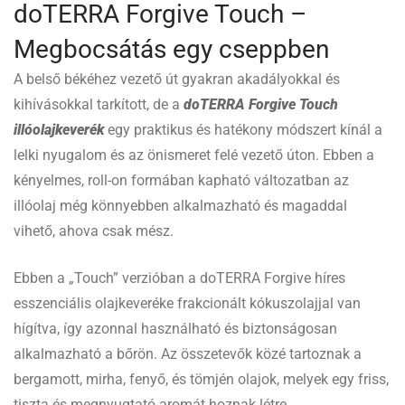
doTERRA Forgive Touch –
Megbocsátás egy cseppben
A belső békéhez vezető út gyakran akadályokkal és
kihívásokkal tarkított, de a
doTERRA Forgive Touch
illóolajkeverék
egy praktikus és hatékony módszert kínál a
lelki nyugalom és az önismeret felé vezető úton. Ebben a
kényelmes, roll-on formában kapható változatban az
illóolaj még könnyebben alkalmazható és magaddal
vihető, ahova csak mész.
Ebben a „Touch” verzióban a doTERRA Forgive híres
esszenciális olajkeveréke frakcionált kókuszolajjal van
hígítva, így azonnal használható és biztonságosan
alkalmazható a bőrön. Az összetevők közé tartoznak a
bergamott, mirha, fenyő, és tömjén olajok, melyek egy friss,
tiszta és megnyugtató aromát hoznak létre.