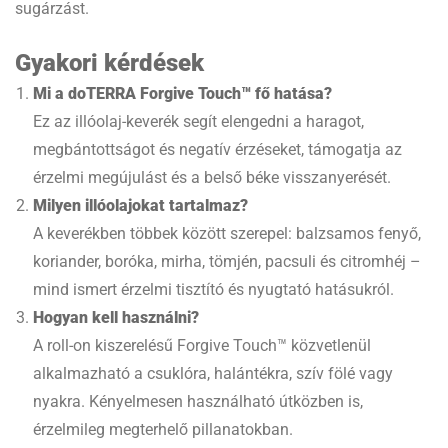
sugárzást.
Gyakori kérdések
Mi a doTERRA Forgive Touch™ fő hatása?
Ez az illóolaj-keverék segít elengedni a haragot,
megbántottságot és negatív érzéseket, támogatja az
érzelmi megújulást és a belső béke visszanyerését.
Milyen illóolajokat tartalmaz?
A keverékben többek között szerepel: balzsamos fenyő,
koriander, boróka, mirha, tömjén, pacsuli és citromhéj –
mind ismert érzelmi tisztító és nyugtató hatásukról.
Hogyan kell használni?
A roll-on kiszerelésű Forgive Touch™ közvetlenül
alkalmazható a csuklóra, halántékra, szív fölé vagy
nyakra. Kényelmesen használható útközben is,
érzelmileg megterhelő pillanatokban.