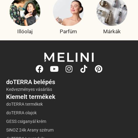
Illóolaj
Parfüm
Márkák
doTERRA belépés
Kedvezményes vásárlás
Kiemelt termékek
doTERRA termékek
doTERRA olajok
GESS csiganyál krém
SiNOZ 24k Arany szérum