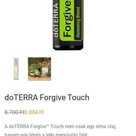
doTERRA Forgive Touch
8.700
Ft
8.004
Ft
A doTERRA Forgive™ Touch nem csak egy sima olaj,
hanem egy lépés a lelki megújulás felé.