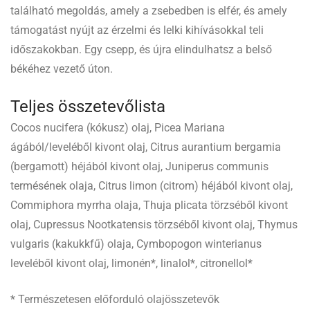
található megoldás, amely a zsebedben is elfér, és amely
támogatást nyújt az érzelmi és lelki kihívásokkal teli
időszakokban. Egy csepp, és újra elindulhatsz a belső
békéhez vezető úton.
Teljes összetevőlista
Cocos nucifera (kókusz) olaj, Picea Mariana
ágából/leveléből kivont olaj, Citrus aurantium bergamia
(bergamott) héjából kivont olaj, Juniperus communis
termésének olaja, Citrus limon (citrom) héjából kivont olaj,
Commiphora myrrha olaja, Thuja plicata törzséből kivont
olaj, Cupressus Nootkatensis törzséből kivont olaj, Thymus
vulgaris (kakukkfű) olaja, Cymbopogon winterianus
leveléből kivont olaj, limonén*, linalol*, citronellol*
* Természetesen előforduló olajösszetevők