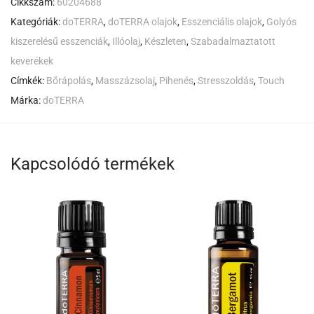
Cikkszám:
60204688
Kategóriák:
doTERRA
,
doTERRA olajok
,
Esszenciális olajok
,
Golyós
kiszerelésű esszenciák
,
Illóolaj
,
Készleten
,
Szabadalmaztatott
keverékek
Címkék:
Bőrápolás
,
Masszázsolaj
,
Pihenés
,
Stresszoldás
,
Touch
Márka:
doTERRA
Kapcsolódó termékek