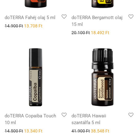
doTERRA Fahéj olaj 5 ml
doTERRA Bergamott olaj
15 ml
14.900
Ft
13.708
Ft
20.100
Ft
18.492
Ft
doTERRA Copaiba Touch
doTERRA Hawaii
10 ml
szantálfa 5 ml
14.500
Ft
13.340
Ft
41.900
Ft
38.548
Ft