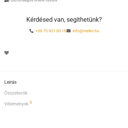
Kérdésed van, segíthetünk?
+36 70 931 00 18
info@melini.hu
Leírás
Összetevők
0
Vélemények