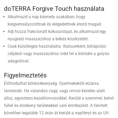
doTERRA Forgive Touch használata
Alkalmazd a nap bármely szakában, hogy
kiegyensúlyozottnak és elégedettnek érezd magad.
Adj hozzá frakcionált kókuszolajat, és alkalmazd egy
nyugtató masszázshoz a békés közérzetért.
Csak külsőleges használatra. Illatszerként, bőrápolás
céljából vagy masszázshoz vidd fel a bőrödre a golyós
adagolóval.
Figyelmeztetés
Előfordulhat bőrérzékenység. Gyermekektől elzárva
tárolandó. Ha várandós vagy, vagy orvosi kezelés alatt
állsz, egyeztess kezelőorvosoddal. Kerüld a szemmel, belső
füllel és érzékeny területekkel való érintkezést. A felvitelt
követően legalább 12 órán át kerüld a napfényt és az UV-