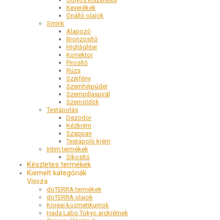
Keverékek
Önálló olajok
Smink
Alapozó
Bronzosító
Highlighter
Korrektor
Pirosító
Rúzs
Szájfény
Szemhéjpúder
Szempillaspirál
Szemöldök
Testápolás
Dezodor
Kézkrém
Szappan
Testápoló krém
Intim termékek
Síkosító
Készletes termékek
Kiemelt kategóriák
doTERRA termékek
doTERRA olajok
Koreai kozmetikumok
Hada Labo Tokyo arckrémek