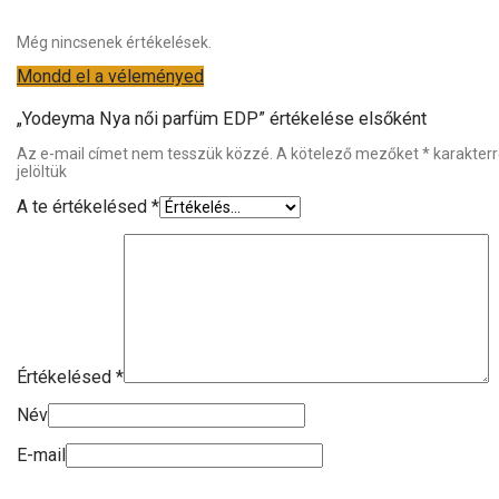
Még nincsenek értékelések.
Mondd el a véleményed
„Yodeyma Nya női parfüm EDP” értékelése elsőként
Az e-mail címet nem tesszük közzé.
A kötelező mezőket
*
karakterr
jelöltük
A te értékelésed
*
Értékelésed
*
Név
E-mail