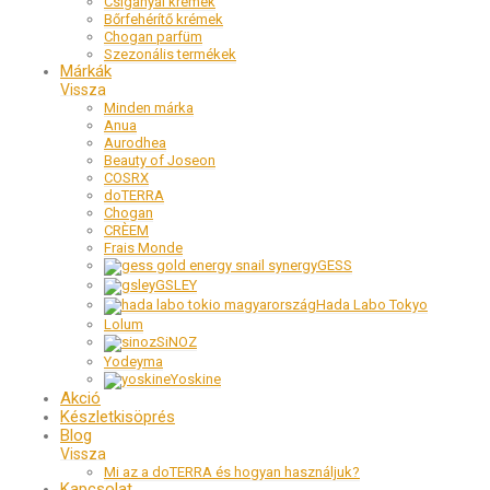
Csiganyál krémek
Bőrfehérítő krémek
Chogan parfüm
Szezonális termékek
Márkák
Minden márka
Anua
Aurodhea
Beauty of Joseon
COSRX
doTERRA
Chogan
CRÈEM
Frais Monde
GESS
GSLEY
Hada Labo Tokyo
Lolum
SiNOZ
Yodeyma
Yoskine
Akció
Készletkisöprés
Blog
Mi az a doTERRA és hogyan használjuk?
Kapcsolat