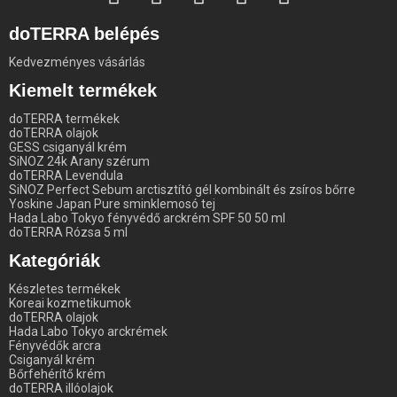
doTERRA belépés
Kedvezményes vásárlás
Kiemelt termékek
doTERRA termékek
doTERRA olajok
GESS csiganyál krém
SiNOZ 24k Arany szérum
doTERRA Levendula
SiNOZ Perfect Sebum arctisztító gél kombinált és zsíros bőrre
Yoskine Japan Pure sminklemosó tej
Hada Labo Tokyo fényvédő arckrém SPF 50 50 ml
doTERRA Rózsa 5 ml
Kategóriák
Készletes termékek
Koreai kozmetikumok
doTERRA olajok
Hada Labo Tokyo arckrémek
Fényvédők arcra
Csiganyál krém
Bőrfehérítő krém
doTERRA illóolajok