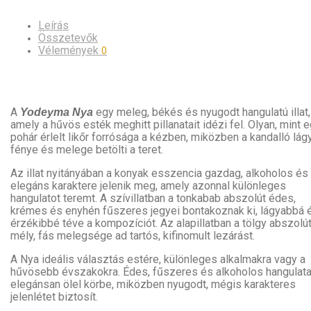
Leírás
Összetevők
Vélemények
0
A
egy meleg, békés és nyugodt hangulatú illat,
Yodeyma Nya
amely a hűvös esték meghitt pillanatait idézi fel. Olyan, mint 
pohár érlelt likőr forrósága a kézben, miközben a kandalló lág
fénye és melege betölti a teret.
Az illat nyitányában a konyak esszencia gazdag, alkoholos és
elegáns karaktere jelenik meg, amely azonnal különleges
hangulatot teremt. A szívillatban a tonkabab abszolút édes,
krémes és enyhén fűszeres jegyei bontakoznak ki, lágyabbá 
érzékibbé téve a kompozíciót. Az alapillatban a tölgy abszolú
mély, fás melegsége ad tartós, kifinomult lezárást.
A Nya ideális választás estére, különleges alkalmakra vagy a
hűvösebb évszakokra. Édes, fűszeres és alkoholos hangulat
elegánsan ölel körbe, miközben nyugodt, mégis karakteres
jelenlétet biztosít.