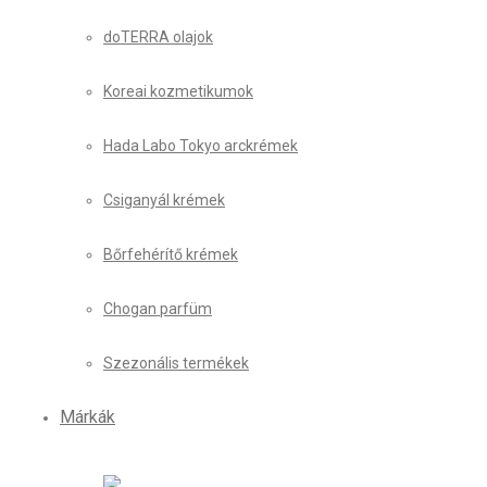
doTERRA olajok
Koreai kozmetikumok
Hada Labo Tokyo arckrémek
Csiganyál krémek
Bőrfehérítő krémek
Chogan parfüm
Szezonális termékek
Márkák