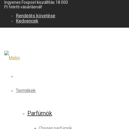
Ingyenes Foxpost kiszállítás 18.000
Ft feletti vásárlásnál!
Rendelés követése
Kedvencek
Termékek
Parfümök
Chogan parfümök