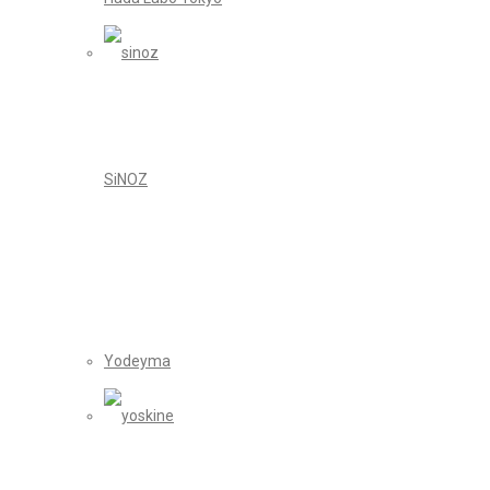
SiNOZ
Yodeyma