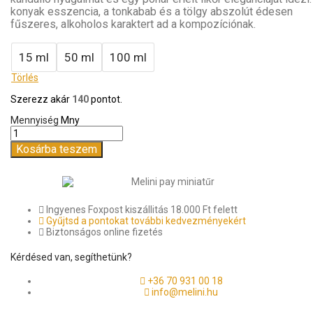
konyak esszencia, a tonkabab és a tölgy abszolút édesen
fűszeres, alkoholos karaktert ad a kompozíciónak.
15 ml
50 ml
100 ml
Törlés
Szerezz akár
140
pontot.
Mennyiség
Mny
Kosárba teszem
Ingyenes Foxpost kiszállitás 18.000 Ft felett
Gyűjtsd a pontokat további kedvezményekért
Biztonságos online fizetés
Kérdésed van, segíthetünk?
+36 70 931 00 18
info@melini.hu