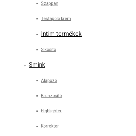
Szappan
Testápoló krém
Intim termékek
Síkosító
Smink
Alapozó
Bronzosító
Highlighter
Korrektor