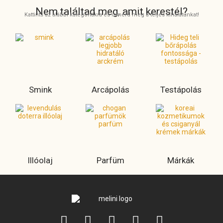
Nem találtad meg, amit kerestél?
Kattints az alábbi kategóriákra és ismerd meg a teljes kínálatunkat!
Smink
Arcápolás
Testápolás
Illóolaj
Parfüm
Márkák