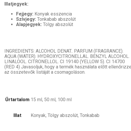
Illatjegyek:
Fejjegy:
Konyak esszencia
Szívjegy:
Tonkabab abszolút
Alapjegyek:
Tölgy abszolút
INGREDIENTS: ALCOHOL DENAT.. PARFUM (FRAGRANCE).
AQUA (WATER). HYDROXYCITRONELLAL. BENZYL ALCOHOL.
LINALOOL. CITRONELLOL. CI 19140 (YELLOW 5). CI 14700
(RED 4) Javasoljuk, hogy a termék használata előtt ellenőrizz
az összetevők listáját a csomagoláson.
Űrtartalom
15 ml, 50 ml, 100 ml
Illat
Konyak, Tölgy abszolút, Tonkabab