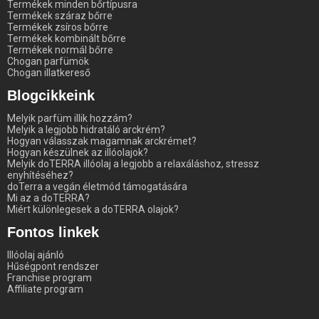
Termékek minden bőrtípusra
Termékek száraz bőrre
Termékek zsíros bőrre
Termékek kombinált bőrre
Termékek normál bőrre
Chogan parfümök
Chogan illatkereső
Blogcikkeink
Melyik parfüm illik hozzám?
Melyik a legjobb hidratáló arckrém?
Hogyan válasszak magamnak arckrémet?
Hogyan készülnek az illóolajok?
Melyik doTERRA illóolaj a legjobb a relaxáláshoz, stressz
enyhítéséhez?
doTerra a vegán életmód támogatására
Mi az a doTERRA?
Miért különlegesek a doTERRA olajok?
Fontos linkek
Illóolaj ajánló
Hűségpont rendszer
Franchise program
Affiliate program