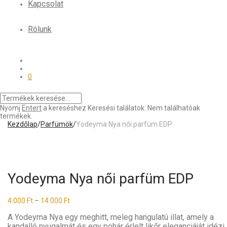
Kapcsolat
Rólunk
0
Nyomj
Entert
a kereséshez
Keresési találatok:
Nem találhatóak
termékek.
Kezdőlap
/
Parfümök
/
Yodeyma Nya női parfüm EDP
Yodeyma Nya női parfüm EDP
4.000
Ft
–
14.000
Ft
A Yodeyma Nya egy meghitt, meleg hangulatú illat, amely a
kandalló nyugalmát és egy pohár érlelt likőr eleganciáját idézi.