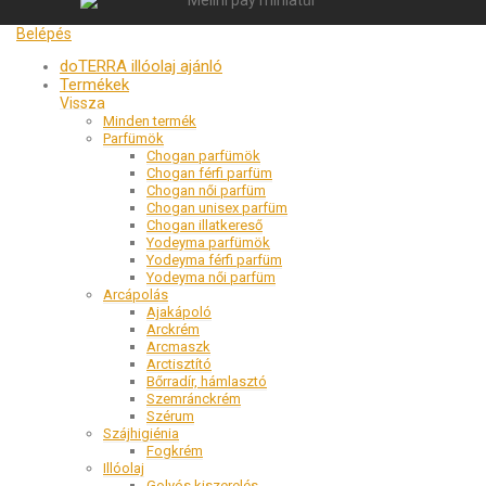
Belépés
doTERRA illóolaj ajánló
Termékek
Minden termék
Parfümök
Chogan parfümök
Chogan férfi parfüm
Chogan női parfüm
Chogan unisex parfüm
Chogan illatkereső
Yodeyma parfümök
Yodeyma férfi parfüm
Yodeyma női parfüm
Arcápolás
Ajakápoló
Arckrém
Arcmaszk
Arctisztító
Bőrradír, hámlasztó
Szemránckrém
Szérum
Szájhigiénia
Fogkrém
Illóolaj
Golyós kiszerelés