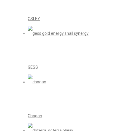
GSLEY
GESS
Chogan