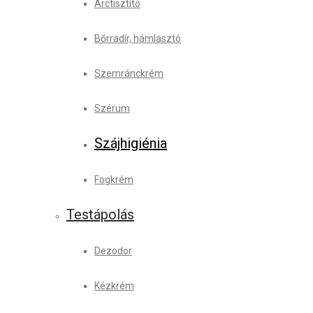
Arctisztító
Bőrradír, hámlasztó
Szemránckrém
Szérum
Szájhigiénia
Fogkrém
Testápolás
Dezodor
Kézkrém