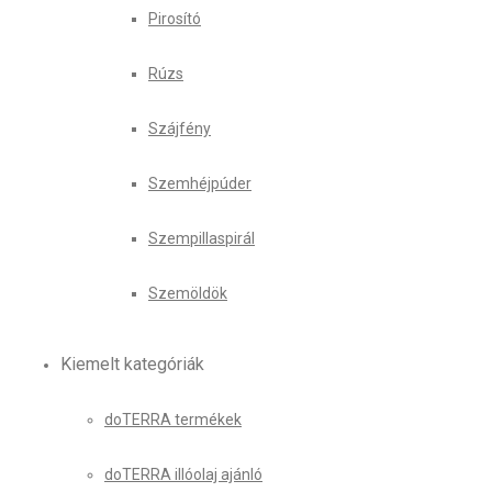
Pirosító
Rúzs
Szájfény
Szemhéjpúder
Szempillaspirál
Szemöldök
Kiemelt kategóriák
doTERRA termékek
doTERRA illóolaj ajánló