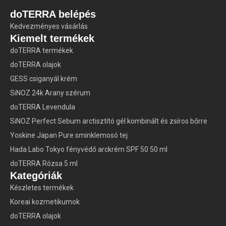
doTERRA belépés
Kedvezményes vásárlás
Kiemelt termékek
doTERRA termékek
doTERRA olajok
GESS csiganyál krém
SiNOZ 24k Arany szérum
doTERRA Levendula
SiNOZ Perfect Sebum arctisztító gél kombinált és zsíros bőrre
Yoskine Japan Pure sminklemosó tej
Hada Labo Tokyo fényvédő arckrém SPF 50 50 ml
doTERRA Rózsa 5 ml
Kategóriák
Készletes termékek
Koreai kozmetikumok
doTERRA olajok