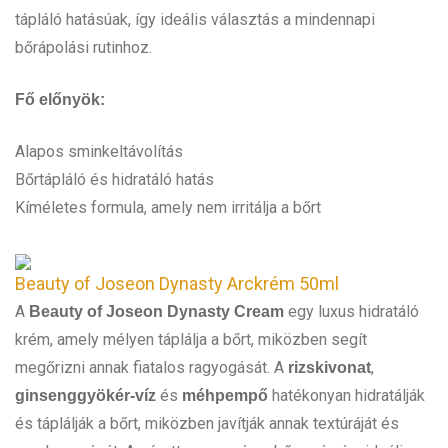
tápláló hatásúak, így ideális választás a mindennapi
bőrápolási rutinhoz.
Fő előnyök:
Alapos sminkeltávolítás
Bőrtápláló és hidratáló hatás
Kíméletes formula, amely nem irritálja a bőrt
Beauty of Joseon Dynasty Arckrém 50ml
A
egy luxus hidratáló
Beauty of Joseon Dynasty Cream
krém, amely mélyen táplálja a bőrt, miközben segít
megőrizni annak fiatalos ragyogását. A
,
rizskivonat
és
hatékonyan hidratálják
ginsenggyökér-víz
méhpempő
és táplálják a bőrt, miközben javítják annak textúráját és