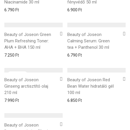
Niacinamide 30 ml
fényvédő 50 ml
6.790
Ft
6.900
Ft
Beauty of Joseon Green
Beauty of Joseon
Plum Refreshing Toner:
Calming Serum: Green
AHA + BHA 150 ml
tea + Panthenol 30 ml
7.250
Ft
6.790
Ft
Beauty of Joseon
Beauty of Joseon Red
Ginseng arctisztító olaj
Bean Water hidratáló gél
210 ml
100 ml
7.990
Ft
6.850
Ft
Beauty of Joseon