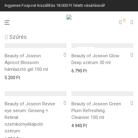
Ingyenes Foxpost kiszállítás 18.000 Ft feletti vásárlásnál!
0
Szűrés
Beauty of Joseon
Beauty of Joseon Glow
Apricot Blossom
Deep szérum 30 ml
hámlasztó gél 100 ml
6.790
Ft
5.200
Ft
Beauty of Joseon Revive
Beauty of Joseon Green
eye serum: Ginseng +
Plum Refreshing
Retinal
Cleanser 100 ml
szemkörnyékápoló
4.940
Ft
szérum