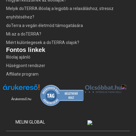
Hogyan készülnek az illóolajok?
Melyik doTERRA illóolaj a legjobb a relaxáláshoz, stressz
enyhítéséhez?
doTerra a vegán életmód támogatására
Mi az a doTERRA?
Miért különlegesek a doTERRA olajok?
Fontos linkek
Illóolaj ajánló
Hűségpont rendszer
Affiliate program
Árukereső.hu
MELINI GLOBAL