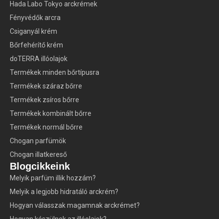
Hada Labo Tokyo arckrémek
Fényvédők arcra
Csiganyál krém
Bőrfehérítő krém
doTERRA illóolajok
Termékek minden bőrtípusra
Termékek száraz bőrre
Termékek zsíros bőrre
Termékek kombinált bőrre
Termékek normál bőrre
Chogan parfümök
Chogan illatkereső
Blogcikkeink
Melyik parfüm illik hozzám?
Melyik a legjobb hidratáló arckrém?
Hogyan válasszak magamnak arckrémet?