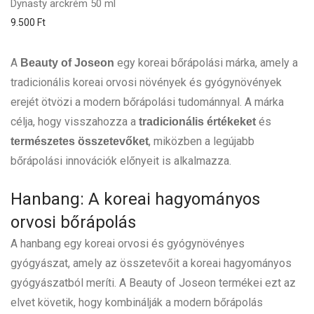
Dynasty arckrém 50 ml
9.500
Ft
A
egy koreai bőrápolási márka, amely a
Beauty of Joseon
tradicionális koreai orvosi növények és gyógynövények
erejét ötvözi a modern bőrápolási tudománnyal. A márka
célja, hogy visszahozza a
és
tradicionális értékeket
, miközben a legújabb
természetes összetevőket
bőrápolási innovációk előnyeit is alkalmazza.
Hanbang: A koreai hagyományos
orvosi bőrápolás
A hanbang egy koreai orvosi és gyógynövényes
gyógyászat, amely az összetevőit a koreai hagyományos
gyógyászatból meríti. A Beauty of Joseon termékei ezt az
elvet követik, hogy kombinálják a modern bőrápolás