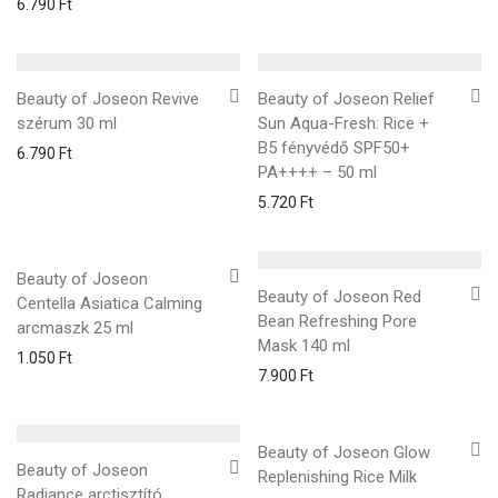
6.790
Ft
Beauty of Joseon Revive
Beauty of Joseon Relief
szérum 30 ml
Sun Aqua-Fresh: Rice +
B5 fényvédő SPF50+
6.790
Ft
PA++++ – 50 ml
5.720
Ft
Beauty of Joseon
Beauty of Joseon Red
Centella Asiatica Calming
Bean Refreshing Pore
arcmaszk 25 ml
Mask 140 ml
1.050
Ft
7.900
Ft
Beauty of Joseon Glow
Beauty of Joseon
Replenishing Rice Milk
Radiance arctisztító