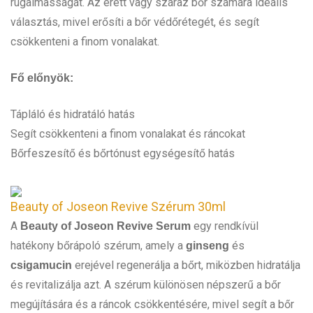
rugalmasságát. Az érett vagy száraz bőr számára ideális
választás, mivel erősíti a bőr védőrétegét, és segít
csökkenteni a finom vonalakat.
Fő előnyök:
Tápláló és hidratáló hatás
Segít csökkenteni a finom vonalakat és ráncokat
Bőrfeszesítő és bőrtónust egységesítő hatás
Beauty of Joseon Revive Szérum 30ml
A
egy rendkívül
Beauty of Joseon Revive Serum
hatékony bőrápoló szérum, amely a
és
ginseng
erejével regenerálja a bőrt, miközben hidratálja
csigamucin
és revitalizálja azt. A szérum különösen népszerű a bőr
megújítására és a ráncok csökkentésére, mivel segít a bőr