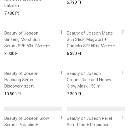
6.790
Ft
balzsam
7.400
Ft
Beauty of Joseon
Beauty of Joseon Matte
Ginseng Moist Sun
Sun Stick: Mugwort +
Serum SPF 50+ PA++++
Camelia SPF50+/PA++++
8.000
Ft
6.390
Ft
Beauty of Joseon
Beauty of Joseon
Hanbang Serum
Ground Rice and Honey
Discovery szett
Glow Mask 150 ml
10.500
Ft
7.300
Ft
Beauty of Joseon Glow
Beauty of Joseon Relief
Serum: Propolis +
Sun : Rice + Probiotics