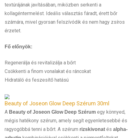
textúrájának javításában, miközben serkenti a
kollagéntermelést. Ideális választás fáradt, érett bőr
számára, mivel gyorsan felszívódik és nem hagy zsíros
érzetet.
Fő előnyök:
Regenerálja és revitalizálja a bőrt
Csökkenti a finom vonalakat és ráncokat
Hidratáló és feszesítő hatású
Beauty of Joseon Glow Deep Szérum 30ml
A
egy könnyed,
Beauty of Joseon Glow Deep Szérum
mégis hatékony szérum, amely segít egyenletesebbé és
ragyogóbbá tenni a bőrt. A szérum
és
rizskivonat
alpha-
kombinációjával csökkenti a pigmentfoltokat,
arbutin