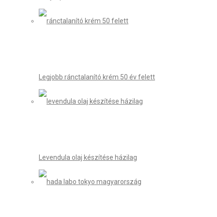
Legjobb ránctalanító krém 50 év felett
Levendula olaj készítése házilag