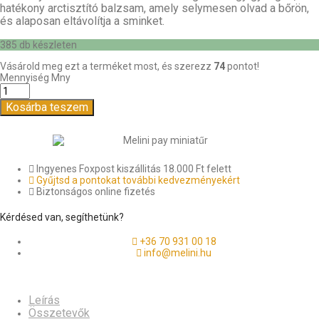
hatékony arctisztító balzsam, amely selymesen olvad a bőrön,
és alaposan eltávolítja a sminket.
385 db készleten
Vásárold meg ezt a terméket most, és szerezz
74
pontot!
Mennyiség
Mny
Kosárba teszem
Ingyenes Foxpost kiszállitás 18.000 Ft felett
Gyűjtsd a pontokat további kedvezményekért
Biztonságos online fizetés
Kérdésed van, segíthetünk?
+36 70 931 00 18
info@melini.hu
Leírás
Összetevők