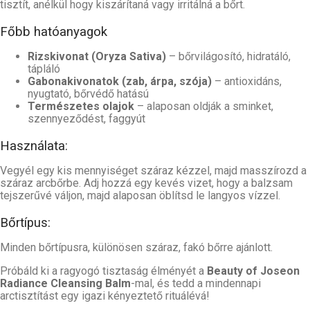
tisztít, anélkül hogy kiszárítaná vagy irritálná a bőrt.
Főbb hatóanyagok
Rizskivonat (Oryza Sativa)
– bőrvilágosító, hidratáló,
tápláló
Gabonakivonatok (zab, árpa, szója)
– antioxidáns,
nyugtató, bőrvédő hatású
Természetes olajok
– alaposan oldják a sminket,
szennyeződést, faggyút
Használata:
Vegyél egy kis mennyiséget száraz kézzel, majd masszírozd a
száraz arcbőrbe. Adj hozzá egy kevés vizet, hogy a balzsam
tejszerűvé váljon, majd alaposan öblítsd le langyos vízzel.
Bőrtípus:
Minden bőrtípusra, különösen száraz, fakó bőrre ajánlott.
Próbáld ki a ragyogó tisztaság élményét a
Beauty of Joseon
Radiance Cleansing Balm
-mal, és tedd a mindennapi
arctisztítást egy igazi kényeztető rituálévá!