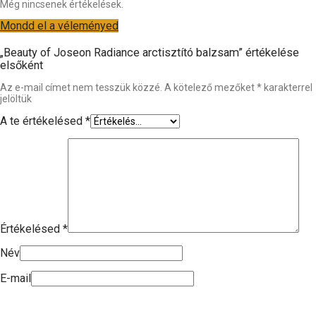
Még nincsenek értékelések.
Mondd el a véleményed
„Beauty of Joseon Radiance arctisztító balzsam” értékelése
elsőként
Az e-mail címet nem tesszük közzé.
A kötelező mezőket
*
karakterrel
jelöltük
A te értékelésed
*
Értékelésed
*
Név
E-mail