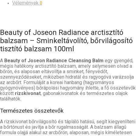
Vélemények
0
Beauty of Joseon Radiance arctisztító
balzsam – Sminkeltávolító, bőrvilágosító
tisztító balzsam 100ml
A
Beauty of Joseon Radiance Cleansing Balm
egy gyengéd,
mégis hatékony arctisztító balzsam, amely selymesen olvad a
bőrön, és alaposan eltávolítja a sminket, fényvédőt,
szennyeződéseket, miközben hidratál és ragyogóvá varázsolja
az arcbőrt. Formuláját a koreai hanbang (hagyományos
gyógynövényes) bőrápolási hagyomány ihlette, a fő összetevők
között
rizskivonat
, gabonakivonatok és természetes olajok
találhatók.
Természetes összetevők
A rizskivonat bőrvilágosító és tápláló hatású, segít kiegyenlíteni
a bőrtónust és javítja a bőr rugalmasságát. A balzsam állagú
formula olajjá alakul az arcbőrön, alaposan, mégis kíméletesen