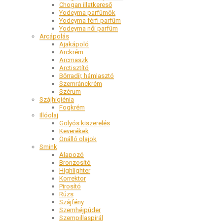
Chogan illatkereső
Yodeyma parfümök
Yodeyma férfi parfüm
Yodeyma női parfüm
Arcápolás
Ajakápoló
Arckrém
Arcmaszk
Arctisztító
Bőrradír, hámlasztó
Szemránckrém
Szérum
Szájhigiénia
Fogkrém
Illóolaj
Golyós kiszerelés
Keverékek
Önálló olajok
Smink
Alapozó
Bronzosító
Highlighter
Korrektor
Pirosító
Rúzs
Szájfény
Szemhéjpúder
Szempillaspirál