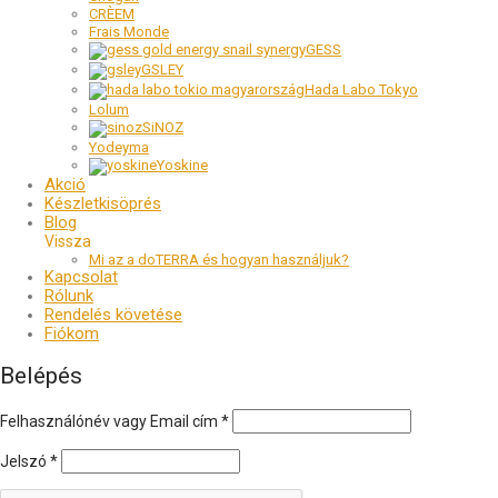
CRÈEM
Frais Monde
GESS
GSLEY
Hada Labo Tokyo
Lolum
SiNOZ
Yodeyma
Yoskine
Akció
Készletkisöprés
Blog
Mi az a doTERRA és hogyan használjuk?
Kapcsolat
Rólunk
Rendelés követése
Fiókom
Belépés
Felhasználónév vagy Email cím
*
Jelszó
*