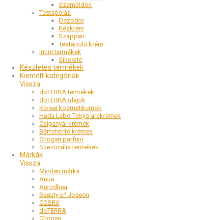
Szemöldök
Testápolás
Dezodor
Kézkrém
Szappan
Testápoló krém
Intim termékek
Síkosító
Készletes termékek
Kiemelt kategóriák
doTERRA termékek
doTERRA olajok
Koreai kozmetikumok
Hada Labo Tokyo arckrémek
Csiganyál krémek
Bőrfehérítő krémek
Chogan parfüm
Szezonális termékek
Márkák
Minden márka
Anua
Aurodhea
Beauty of Joseon
COSRX
doTERRA
Chogan