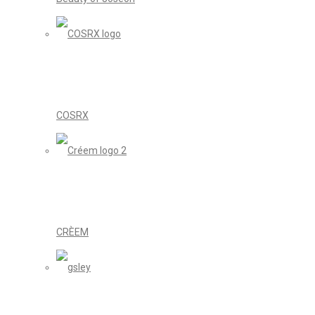
COSRX
CRÈEM