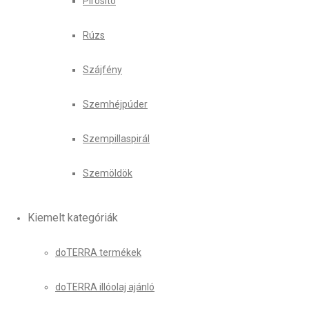
Pirosító
Rúzs
Szájfény
Szemhéjpúder
Szempillaspirál
Szemöldök
Kiemelt kategóriák
doTERRA termékek
doTERRA illóolaj ajánló