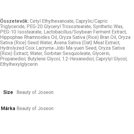
Összetevők:
Cetyl Ethylhexanoate, Caprylic/​Capric
Triglyceride, PEG-20 Glyceryl Triisostearate, Synthetic Wax,
PEG-10 Isostearate, Lactobacillus/​Soybean Ferment Extract,
Hippophae Rhamnoides Oil, Oryza Sativa (Rice) Bran Oil, Oryza
Sativa (Rice) Seed Water, Avena Sativa (Oat) Meal Extract,
Hydrolyzed Coix Lacryma-Jobi Ma-yuen Seed, Oryza Sativa
(Rice) Extract, Water, Sorbitan Sesquioleate, Glycerin,
Propanediol, Butylene Glycol, 1.2-Hexanediol, Caprylyl Glycol,
Ethylhexylglycerin
Size
Beauty of Joseon
Márka
Beauty of Joseon