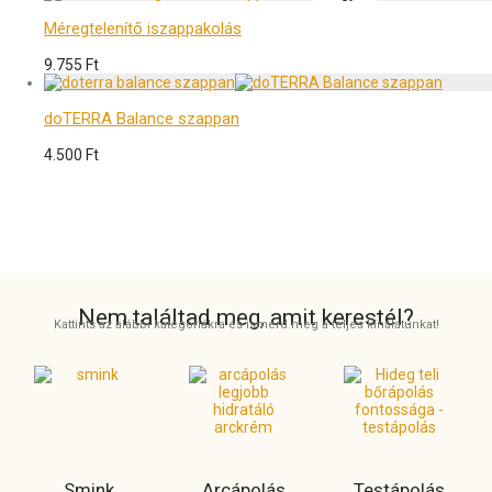
Méregtelenítő iszappakolás
9.755
Ft
doTERRA Balance szappan
4.500
Ft
Nem találtad meg, amit kerestél?
Kattints az alábbi kategóriákra és ismerd meg a teljes kínálatunkat!
Smink
Arcápolás
Testápolás