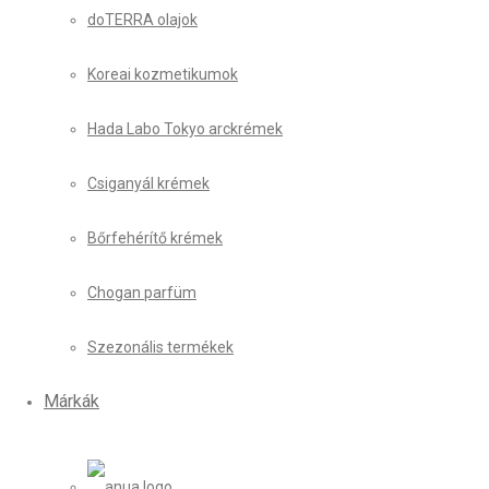
doTERRA olajok
Koreai kozmetikumok
Hada Labo Tokyo arckrémek
Csiganyál krémek
Bőrfehérítő krémek
Chogan parfüm
Szezonális termékek
Márkák