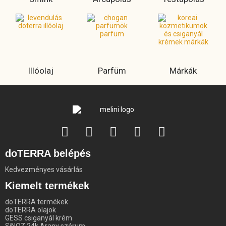
Illóolaj
Parfüm
Márkák
doTERRA belépés
Kedvezményes vásárlás
Kiemelt termékek
doTERRA termékek
doTERRA olajok
GESS csiganyál krém
SiNOZ 24k Arany szérum