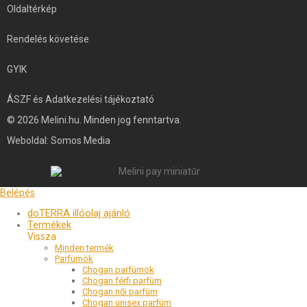
Oldaltérkép
Rendelés követése
GYIK
ÁSZF és Adatkezelési tájékoztató
© 2026 Melini.hu. Minden jog fenntartva.
Weboldal:
Somos Media
Belépés
doTERRA illóolaj ajánló
Termékek
Minden termék
Parfümök
Chogan parfümök
Chogan férfi parfüm
Chogan női parfüm
Chogan unisex parfüm