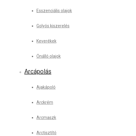
Esszenciális olajok
Golyós kiszerelés
Keverékek
Önálló olajok
Arcápolás
Ajakápoló
Arckrém
Arcmaszk
Arctisztító