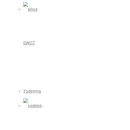
SiNOZ
Yodeyma