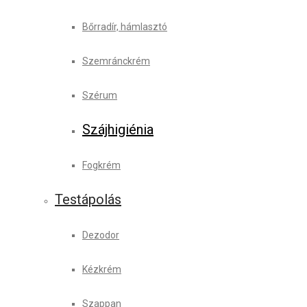
Bőrradír, hámlasztó
Szemránckrém
Szérum
Szájhigiénia
Fogkrém
Testápolás
Dezodor
Kézkrém
Szappan