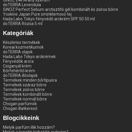
doTERRA Levendula
SiNOZ Perfect Sebum arctisztító gél kombinált és zsíros bőrre
Yoskine Japan Pure sminklemosó tej
Hada Labo Tokyo fényvédő arckrém SPF 50 50 ml
doTERRA Rózsa 5 ml
Kategóriák
Készletes termékek
Koreai kozmetikumok
doTERRA olajok
Hada Labo Tokyo arckrémek
Fényvédők arcra
Csiganyál krém
Bőrfehérítő krém
doTERRA illóolajok
Termékek minden bőrtípusra
Termékek száraz bőrre
Termékek zsíros bőrre
Termékek kombinált bőrre
Termékek normál bőrre
Chogan parfümök
Chogan illatkereső
Blogcikkeink
Melyik parfüm illik hozzám?
Melyik a legjobb hidratáló arckrém?