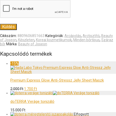
Cikkszám:
8809606851663
Kategóriák:
Arcápolás
,
Arctisztító
,
Beauty
of Joseon
,
Készleten
,
Koreai kozmetikumok
,
Minden bőrtípus
,
Száraz
bőr
Márka:
Beauty of Joseon
Kapcsolódó termékek
-
15
%
Premium Express Glow Anti-Stressz Jelly Sheet Maszk
2.000
Ft
1.700
Ft
doTERRA Veráge tonizáló
15.000
Ft