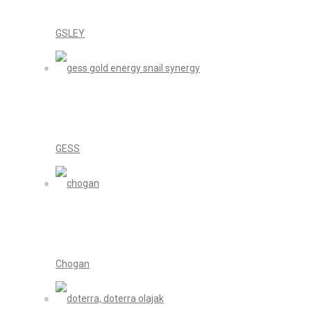
GSLEY
GESS
Chogan