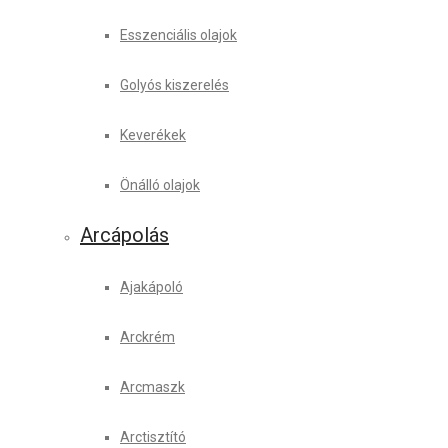
Esszenciális olajok
Golyós kiszerelés
Keverékek
Önálló olajok
Arcápolás
Ajakápoló
Arckrém
Arcmaszk
Arctisztító