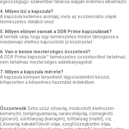
egészségügyi szakember tanácsa alapján érdemes alkalmazni.
4. Milyen ízű a kapszula?
A kapszula kellemes aromájú, mely az esszenciális olajok
természetes illatából ered.
5. Milyen előnyei vannak a DDR Prime kapszulának?
A termék célja, hogy egy természetes módon támogassa a
mindennapi élethez kapcsolódó jó közérzetet.
6. Van-e benne mesterséges összetevő?
A DDR Prime kapszula™ természetes összetevőket tartalmaz,
nem tartalmaz mesterséges adalékanyagokat.
7. Milyen a kapszula mérete?
A kapszula könnyen lenyelhető lágyzselatinból készül,
kifejezetten a kényelmes használat érdekében.
Összetevők
Extra szűz olívaolaj, módosított élelmiszer-
keményítő, tömjéngyantaolaj, narancshéjolaj, vízmegkötő
(glicerol), sűrítőanyag (karragén), töltőanyag (maltit), víz,
Litseaolaj, kakukkfűlevél olaja, szegfűszegbimbó olaja,