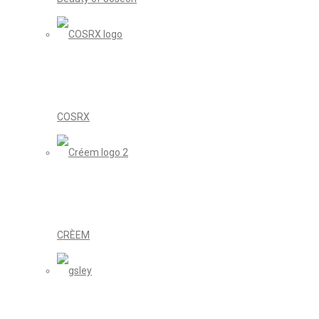
COSRX
CRÈEM