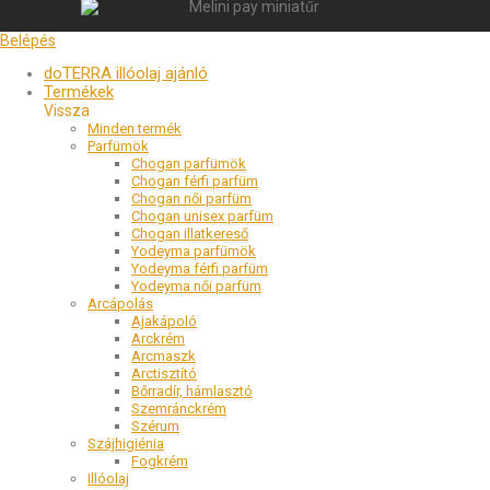
Belépés
doTERRA illóolaj ajánló
Termékek
Minden termék
Parfümök
Chogan parfümök
Chogan férfi parfüm
Chogan női parfüm
Chogan unisex parfüm
Chogan illatkereső
Yodeyma parfümök
Yodeyma férfi parfüm
Yodeyma női parfüm
Arcápolás
Ajakápoló
Arckrém
Arcmaszk
Arctisztító
Bőrradír, hámlasztó
Szemránckrém
Szérum
Szájhigiénia
Fogkrém
Illóolaj