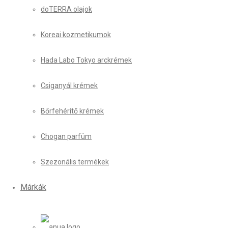
doTERRA olajok
Koreai kozmetikumok
Hada Labo Tokyo arckrémek
Csiganyál krémek
Bőrfehérítő krémek
Chogan parfüm
Szezonális termékek
Márkák