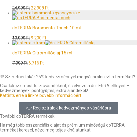
24.900
Ft
22.908
Ft
doTERRA Borsmenta Touch 10 ml
10.000
Ft
9.200
Ft
doTERRA Citrom illóolaj 15 ml
7.300
Ft
6.716
Ft
💜 Szeretnéd akár 25% kedvezménnyel megvásárolni ezt a terméket?
Csatlakozz most törzsvásárlóként, és élvezd a doTERRA előnyeit –
kedvezmények, pontgyűjtés, extra ajándékok!
Kattints erre a linkre bővebb információért.
👉 Regisztrálok kedvezményes vásárlásra
További doTERRA termékek
Ha még több esszenciális olajat és prémium minőségű doTERRA
terméket keresel, nézd meg teljes kínálatunkat: