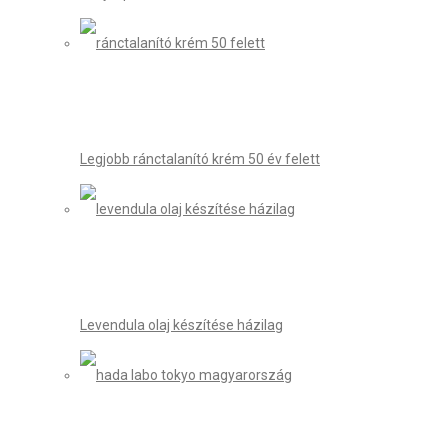
Legjobb ránctalanító krém 50 év felett
Levendula olaj készítése házilag