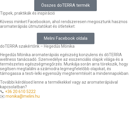
Összes doTERRA termék
Tippek, praktikák és inspiráció
Kövess minket Facebookon, ahol rendszeresen megosztunk hasznos
aromaterápiás útmutatókat és ötleteket:
Melini Facebook oldala
doTERRA szakértőnk – Hegedűs Mónika
Hegedűs Mónika aromaterápiás egészség konzulens és dōTERRA
wellness tanácsadó. Szenvedélye az esszenciális olajok világa és a
természetes egészségmegőrzés. Munkája során arra törekszik, hogy
segítsen megtalálni a számodra legmegfelelőbb olajokat, és
támogassa a testi-lelki egyensúly megteremtését a mindennapokban.
További kérdésed lenne a termékekkel vagy az aromaterápiával
kapcsolatban?
📞
+36 20 610 5222
✉️
monika@melini.hu