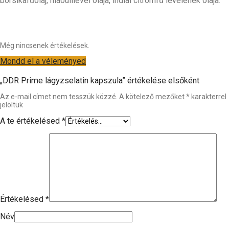
borsikafűolaj, niaoulilevél olaja, indiai citromfű levelének olaja:
Még nincsenek értékelések.
Mondd el a véleményed
„DDR Prime lágyzselatin kapszula” értékelése elsőként
Az e-mail címet nem tesszük közzé.
A kötelező mezőket
*
karakterrel
jelöltük
A te értékelésed
*
Értékelésed
*
Név