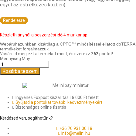
egyet az esti étkezés közben).
Rendelésre
Készlethiánynál a beszerzési idő 4 munkanap
Webáruházunkban kizárólag a CPTG™ minősítéssel ellátott doTERRA
termékeket forgalmazzuk.
Vásárold meg ezt a terméket most, és szerezz
262
pontot!
Mennyiség
Mny
Kosárba teszem
Ingyenes Foxpost kiszállitás 18.000 Ft felett
Gyűjtsd a pontokat további kedvezményekért
Biztonságos online fizetés
Kérdésed van, segíthetünk?
+36 70 931 00 18
info@melini.hu