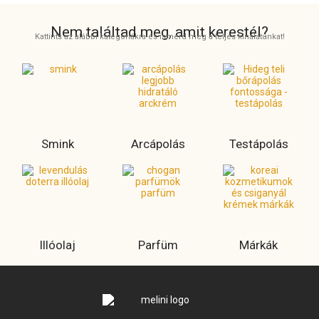
Nem találtad meg, amit kerestél?
Kattints az alábbi kategóriákra és ismerd meg a teljes kínálatunkat!
Smink
Arcápolás
Testápolás
Illóolaj
Parfüm
Márkák