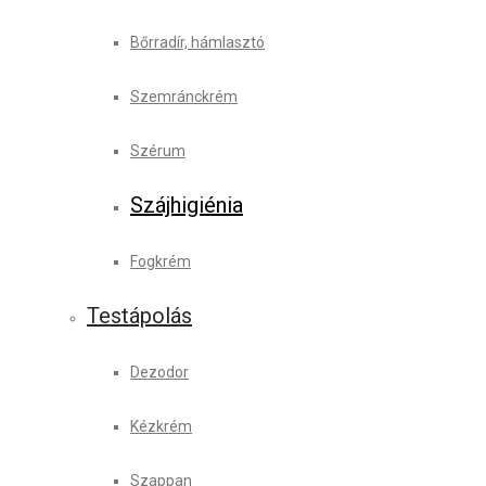
Bőrradír, hámlasztó
Szemránckrém
Szérum
Szájhigiénia
Fogkrém
Testápolás
Dezodor
Kézkrém
Szappan