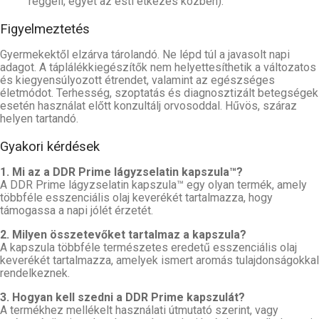
reggeli, egyet az esti étkezés közben).
Figyelmeztetés
Gyermekektől elzárva tárolandó. Ne lépd túl a javasolt napi
adagot. A táplálékkiegészítők nem helyettesíthetik a változatos
és kiegyensúlyozott étrendet, valamint az egészséges
életmódot. Terhesség, szoptatás és diagnosztizált betegségek
esetén használat előtt konzultálj orvosoddal. Hűvös, száraz
helyen tartandó.
Gyakori kérdések
1. Mi az a DDR Prime lágyzselatin kapszula™?
A DDR Prime lágyzselatin kapszula™ egy olyan termék, amely
többféle esszenciális olaj keverékét tartalmazza, hogy
támogassa a napi jólét érzetét.
2. Milyen összetevőket tartalmaz a kapszula?
A kapszula többféle természetes eredetű esszenciális olaj
keverékét tartalmazza, amelyek ismert aromás tulajdonságokkal
rendelkeznek.
3. Hogyan kell szedni a DDR Prime kapszulát?
A termékhez mellékelt használati útmutató szerint, vagy