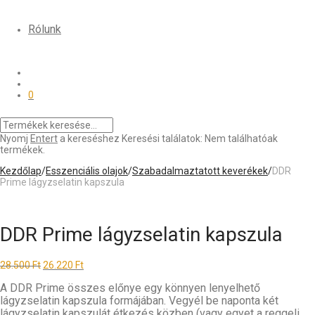
Rólunk
0
Nyomj
Entert
a kereséshez
Keresési találatok:
Nem találhatóak
termékek.
Kezdőlap
/
Esszenciális olajok
/
Szabadalmaztatott keverékek
/
DDR
Prime lágyzselatin kapszula
DDR Prime lágyzselatin kapszula
28.500
Ft
26.220
Ft
A DDR Prime összes előnye egy könnyen lenyelhető
lágyzselatin kapszula formájában. Vegyél be naponta két
lágyzselatin kapszulát étkezés közben (vagy egyet a reggeli,