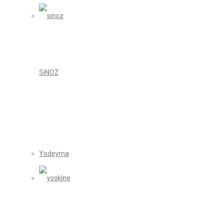
SiNOZ
Yodeyma