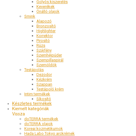
Golyós kiszerelés
Keverékek
Önálló olajok
Smink
Alapozó
Bronzosító
Highlighter
Korrektor
Pirosító
Rúzs
Szájfény
Szemhéjpúder
Szempillaspirál
Szemöldök
Testápolás
Dezodor
Kézkrém
Szappan
Testápoló krém
Intim termékek
Síkosító
Készletes termékek
Kiemelt kategóriák
doTERRA termékek
doTERRA olajok
Koreai kozmetikumok
Hada Labo Tokyo arckrémek