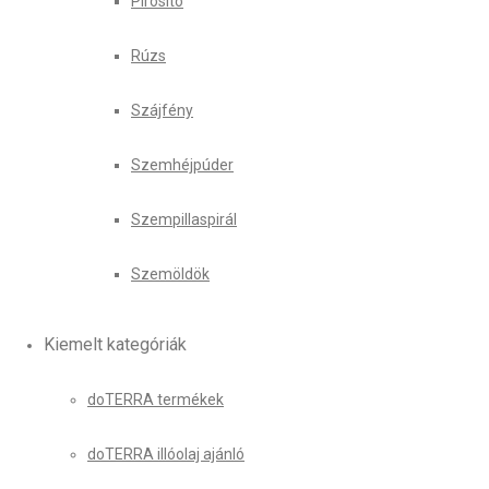
Pirosító
Rúzs
Szájfény
Szemhéjpúder
Szempillaspirál
Szemöldök
Kiemelt kategóriák
doTERRA termékek
doTERRA illóolaj ajánló