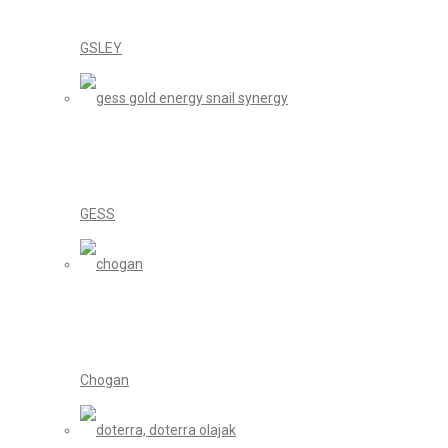
GSLEY
GESS
Chogan