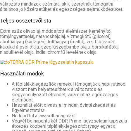
választás mindazok számára, akik szeretnék támogatni
általános jó közérzetüket és egészséges sejtműködésüket.
Teljes összetevőlista
Extra szűz olívaolaj, módosított élelmiszer-keményítő,
tömjéngyantaolaj, narancshéjolaj, vízmegkötő (glicerol),
sűrítőanyag (karragén), töltőanyag (maltit), víz, Litseaolaj,
kakukkfűlevél olaja, szegfűszegbimbó olaja, borsikafűolaj,
niaoulilevél olaja, indiai citromfű levelének olaja
Használati módok
A táplálékkiegészítők remekül támogatják a napi rutinod,
viszont nem helyettesíthetik a változatos és
kiegyensúlyozott étrendet, valamint az egészséges
életmódot.
Használat előtt olvass el minden óvintézkedést és
figyelmeztetést.
Ne lépd túl a javasolt adagolást.
Vegyél be naponta két DDR Prime lágyzselatin kapszula
étkezés közbeni táplálékkiegészítőt (vagy egyet a