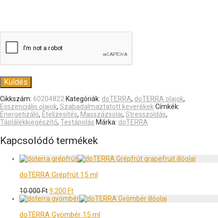
Cikkszám:
60204822
Kategóriák:
doTERRA
,
doTERRA olajok
,
Esszenciális olajok
,
Szabadalmaztatott keverékek
Címkék:
Energetizáló
,
Ételízesítés
,
Masszázsolaj
,
Stresszoldás
,
Táplálékkiegészítő
,
Testápolás
Márka:
doTERRA
Kapcsolódó termékek
doTERRA Grépfrút 15 ml
10.000
Ft
9.200
Ft
doTERRA Gyömbér 15 ml