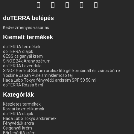
doTERRA belépés
Kedvezményes vásárlás
Kiemelt termékek
doTERRA termékek
doTERRA olajok
GESS csiganyál krém
SiNOZ 24k Arany szérum
doTERRA Levendula
SiNOZ Perfect Sebum arctisztító gél kombinált és zsíros bőrre
Yoskine Japan Pure sminklemosó tej
Hada Labo Tokyo fényvédő arckrém SPF 50 50 ml
doTERRA Rózsa 5 ml
Kategóriák
Készletes termékek
Koreai kozmetikumok
doTERRA olajok
Hada Labo Tokyo arckrémek
Fényvédők arcra
Csiganyál krém
Bőrfehérítő krém