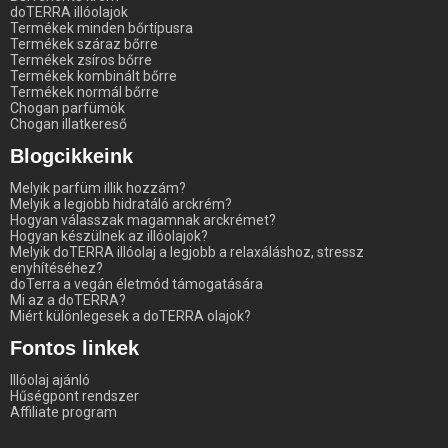
doTERRA illóolajok
Termékek minden bőrtípusra
Termékek száraz bőrre
Termékek zsíros bőrre
Termékek kombinált bőrre
Termékek normál bőrre
Chogan parfümök
Chogan illatkereső
Blogcikkeink
Melyik parfüm illik hozzám?
Melyik a legjobb hidratáló arckrém?
Hogyan válasszak magamnak arckrémet?
Hogyan készülnek az illóolajok?
Melyik doTERRA illóolaj a legjobb a relaxáláshoz, stressz
enyhítéséhez?
doTerra a vegán életmód támogatására
Mi az a doTERRA?
Miért különlegesek a doTERRA olajok?
Fontos linkek
Illóolaj ajánló
Hűségpont rendszer
Affiliate program