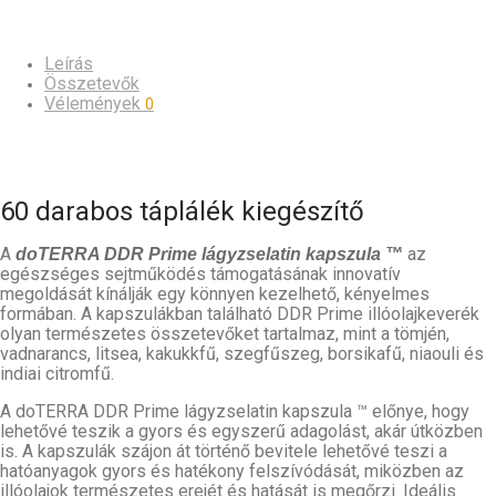
Leírás
Összetevők
Vélemények
0
60 darabos táplálék kiegészítő
A
az
doTERRA DDR Prime lágyzselatin kapszula ™
egészséges sejtműködés támogatásának innovatív
megoldását kínálják egy könnyen kezelhető, kényelmes
formában. A kapszulákban található DDR Prime illóolajkeverék
olyan természetes összetevőket tartalmaz, mint a tömjén,
vadnarancs, litsea, kakukkfű, szegfűszeg, borsikafű, niaouli és
indiai citromfű.
A doTERRA DDR Prime lágyzselatin kapszula ™ előnye, hogy
lehetővé teszik a gyors és egyszerű adagolást, akár útközben
is. A kapszulák szájon át történő bevitele lehetővé teszi a
hatóanyagok gyors és hatékony felszívódását, miközben az
illóolajok természetes erejét és hatását is megőrzi. Ideális