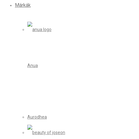
Márkák
Anua
Aurodhea