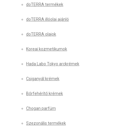
doTERRA termékek
doTERRA illóolaj ajánló
doTERRA olajok
Koreai kozmetikumok
Hada Labo Tokyo arckrémek
Csiganyál krémek
Bőrfehérítő krémek
Chogan parfüm
Szezonális termékek