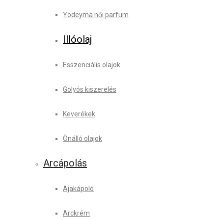
Yodeyma női parfüm
Illóolaj
Esszenciális olajok
Golyós kiszerelés
Keverékek
Önálló olajok
Arcápolás
Ajakápoló
Arckrém