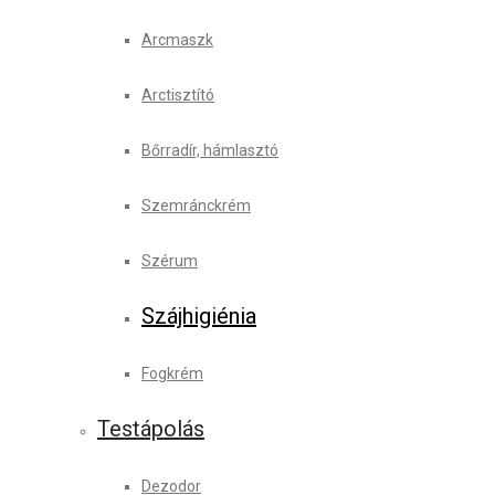
Arcmaszk
Arctisztító
Bőrradír, hámlasztó
Szemránckrém
Szérum
Szájhigiénia
Fogkrém
Testápolás
Dezodor