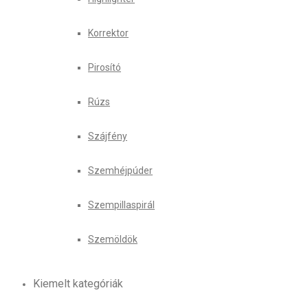
Korrektor
Pirosító
Rúzs
Szájfény
Szemhéjpúder
Szempillaspirál
Szemöldök
Kiemelt kategóriák