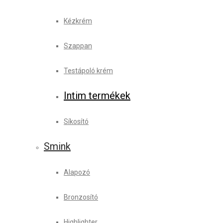
Kézkrém
Szappan
Testápoló krém
Intim termékek
Síkosító
Smink
Alapozó
Bronzosító
Highlighter