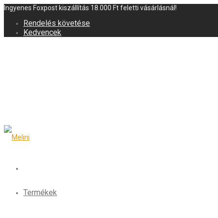
Ingyenes Foxpost kiszállítás 18.000 Ft feletti vásárlásnál!
Rendelés követése
Kedvencek
Termékek