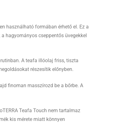
en használható formában érhető el. Ez a
ének a hagyományos cseppentős üvegekkel
ban. A teafa illóolaj friss, tiszta
 megoldásokat részesítik előnyben.
majd finoman masszírozd be a bőrbe. A
A doTERRA Teafa Touch nem tartalmaz
mék kis mérete miatt könnyen