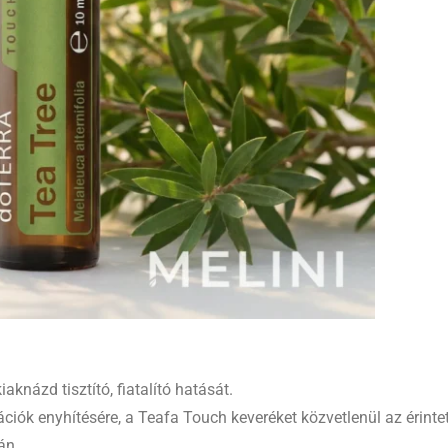
knázd tisztító, fiatalító hatását.
ciók enyhítésére, a Teafa Touch keveréket közvetlenül az érintet
án.