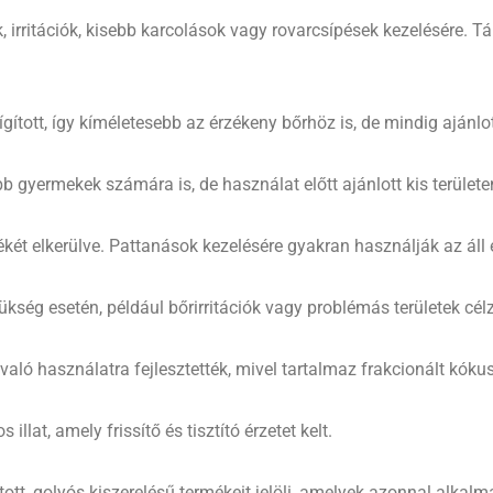
 irritációk, kisebb karcolások vagy rovarcsípések kezelésére. T
hígított, így kíméletesebb az érzékeny bőrhöz is, de mindig ajánlo
b gyermekek számára is, de használat előtt ajánlott kis területe
két elkerülve. Pattanások kezelésére gyakran használják az áll 
ség esetén, például bőrirritációk vagy problémás területek célz
aló használatra fejlesztették, mivel tartalmaz frakcionált kókus
llat, amely frissítő és tisztító érzetet kelt.
tott, golyós kiszerelésű termékeit jelöli, amelyek azonnal alkal