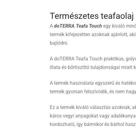
Természetes teafaolaj
A
doTERRA Teafa Touch
egy kiváló minő
termék kifejezetten azoknak ajánlott, a
bajlódni.
A doTERRA Teafa Touch praktikus, golyós
illata és bőrtisztító tulajdonságai miat
A termék használata egyszerű és hatékon
termék gyorsan felszívódik, és nem hagy
Ez a termék kiváló választás azoknak, 
káros vegyi anyagokat vagy adalékanyag
hordozható, így bármikor és bárhol hasz