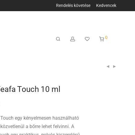
Rendelés követése
Kedvencek
0
eafa Touch 10 ml
t
Touch egy kényelmesen használható
közvetlenül a bőrre lehet felvinni. A
ch egy praktikus, golyós kiszerelésű