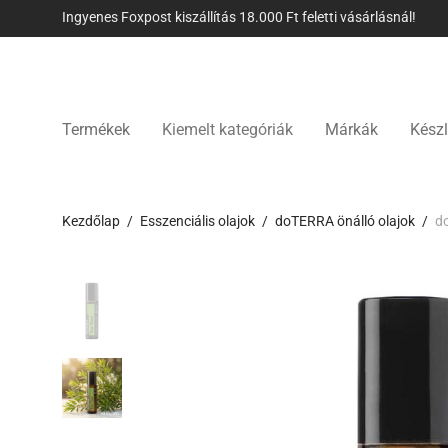
Ingyenes Foxpost kiszállítás 18.000 Ft feletti vásárlásnál!
Termékek
Kiemelt kategóriák
Márkák
Készl
Kezdőlap
/
Esszenciális olajok
/
doTERRA önálló olajok
/
d