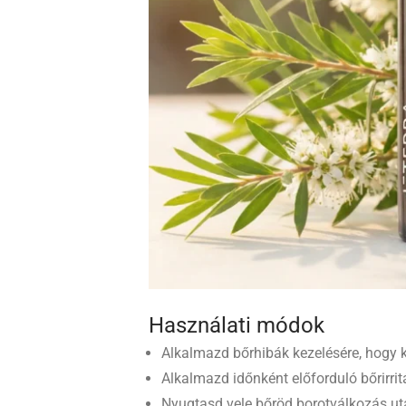
Használati módok
Alkalmazd bőrhibák kezelésére, hogy kia
Alkalmazd időnként előforduló bőrirritá
Nyugtasd vele bőröd borotválkozás ut