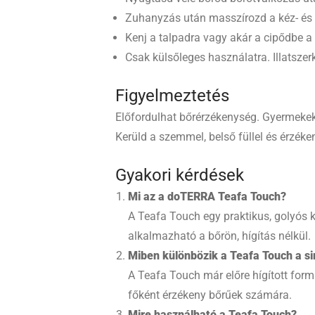
Zuhanyzás után masszírozd a kéz- és 
Kenj a talpadra vagy akár a cipődbe a 
Csak külsőleges használatra. Illatsze
Figyelmeztetés
Előfordulhat bőrérzékenység. Gyermekekt
Kerüld a szemmel, belső füllel és érzéken
Gyakori kérdések
Mi az a doTERRA Teafa Touch?
A Teafa Touch egy praktikus, golyós ki
alkalmazható a bőrön, hígítás nélkül.
Miben különbözik a Teafa Touch a sim
A Teafa Touch már előre hígított form
főként érzékeny bőrűek számára.
Mire használható a Teafa Touch?