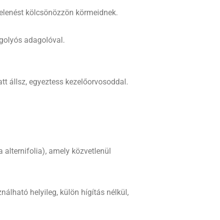
jelenést kölcsönözzön körmeidnek.
 golyós adagolóval.
tt állsz, egyeztess kezelőorvosoddal.
 alternifolia), amely közvetlenül
lható helyileg, külön hígítás nélkül,