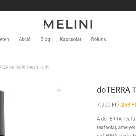
eten
Akció
Blog
Kapcsolat
Rólunk
oTERRA Teafa Touch 10 ml
doTERRA T
7.900
Ft
7.268
F
A doTERRA Teafa 
teafaolaj, amelyet 
doTERRA Teafa Tou