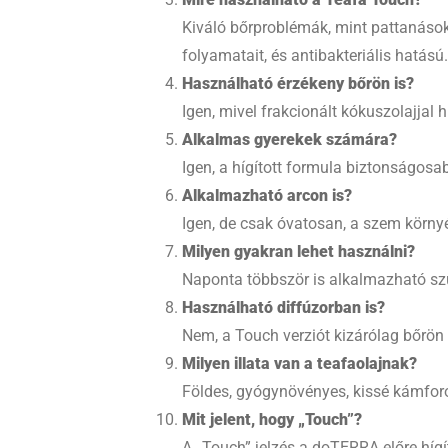
Kiváló bőrproblémák, mint pattanások,
folyamatait, és antibakteriális hatású.
Használható érzékeny bőrön is?
Igen, mivel frakcionált kókuszolajjal 
Alkalmas gyerekek számára?
Igen, a hígított formula biztonságosab
Alkalmazható arcon is?
Igen, de csak óvatosan, a szem környé
Milyen gyakran lehet használni?
Naponta többször is alkalmazható szük
Használható diffúzorban is?
Nem, a Touch verziót kizárólag bőrön v
Milyen illata van a teafaolajnak?
Földes, gyógynövényes, kissé kámforos i
Mit jelent, hogy „Touch”?
A „Touch” jelzés a doTERRA előre hígí