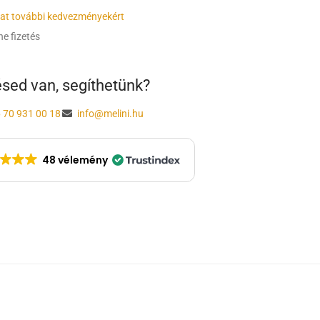
kat további kedvezményekért
e fizetés
sed van, segíthetünk?
 70 931 00 18
info@melini.hu
48 vélemény