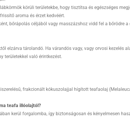
lábkörmök körüli területekbe, hogy tisztítsa és egészséges meg
frissítő aroma és érzet kedvéért.
rként, bőrápolás céljából vagy masszázshoz vidd fel a bőrödre a
ől elzárva tárolandó. Ha várandós vagy, vagy orvosi kezelés ala
y területekkel való érintkezést.
szerelésű, frakcionált kókuszolajjal hígított teafaolaj (Melaleuca
a teafa illóolajtól?
ában kerül forgalomba, így biztonságosan és kényelmesen haszná