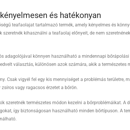
 kényelmesen és hatékonyan
ségű teafaolajat tartalmazó termék, amely kényelmes és könny
kik szeretnék kihasználni a teafaolaj előnyeit, de nem szeretn
 adagolójával könnyen használható a mindennapi bőrápolási rutin
t kedvelt választás, különösen azok számára, akik a természetes
y. Csak vigyél fel egy kis mennyiséget a problémás területre, 
 zsíros vagy ragacsos érzetet a bőrön.
akik szeretnék természetes módon kezelni a bőrproblémáikat. 
okat, így biztonságosan használható minden bőrtípuson. A ter
nálható.