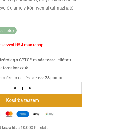
keverék, amely könnyen alkalmazható
delhető)
eszerzési idő 4 munkanap
zárólag a CPTG™ minősítéssel ellátott
t forgalmazzuk.
terméket most, és szerezz
73
pontot!
Kosárba teszem
kiszállitás 18.000 Ft felett