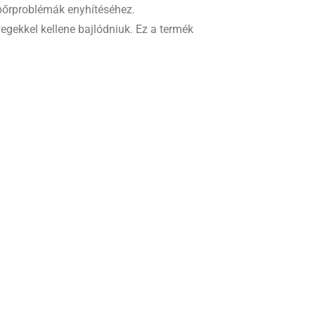
bőrproblémák enyhítéséhez.
gekkel kellene bajlódniuk. Ez a termék