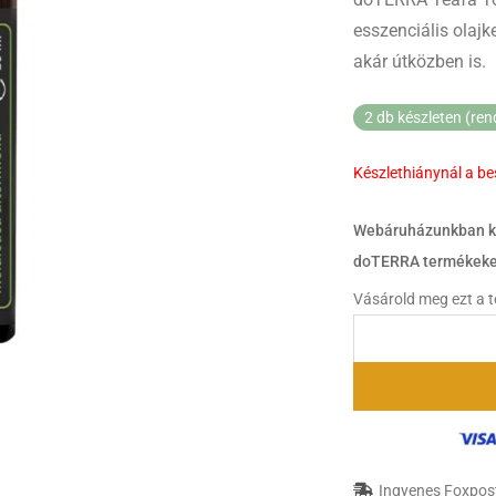
esszenciális olaj
akár útközben is.
2 db készleten (ren
Készlethiánynál a b
Webáruházunkban ki
doTERRA termékeke
Vásárold meg ezt a 
Ingyenes Foxpost 