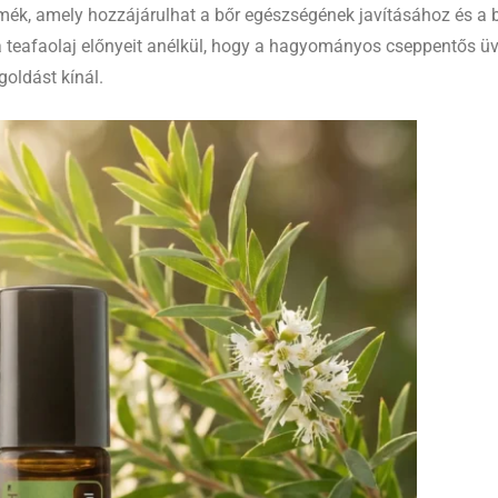
ék, amely hozzájárulhat a bőr egészségének javításához és a 
 teafaolaj előnyeit anélkül, hogy a hagyományos cseppentős üve
oldást kínál.