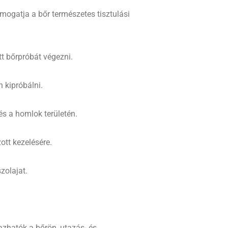
ámogatja a bőr természetes tisztulási
tt bőrpróbát végezni.
n kipróbálni.
és a homlok területén.
ott kezelésére.
zolajat.
mazhatók a bőrön, utazás- és