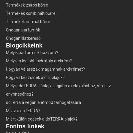
Termékek zsíros bőrre
Termékek kombinált bőrre
Termékek normál bőrre
Chogan parfümök
Chogan illatkereső
Blogcikkeink
Melyik parfüm illik hozzám?
Melyik a legjobb hidratáló arckrém?
Hogyan válasszak magamnak arckrémet?
Hogyan készülnek az illóolajok?
Melyik doTERRA illóolaj a legjobb a relaxáláshoz, stressz
enyhítéséhez?
doTerra a vegán életmód támogatására
Mi az a doTERRA?
Miért különlegesek a doTERRA olajok?
Fontos linkek