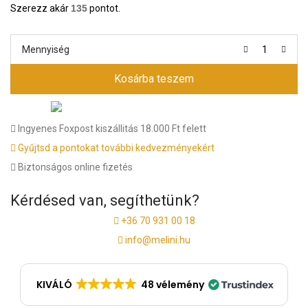
Szerezz akár
135
pontot.
Mennyiség
Kosárba teszem
Ingyenes Foxpost kiszállitás 18.000 Ft felett
Gyűjtsd a pontokat további kedvezményekért
Biztonságos online fizetés
Kérdésed van, segíthetünk?
+36 70 931 00 18
info@melini.hu
KIVÁLÓ
48 vélemény