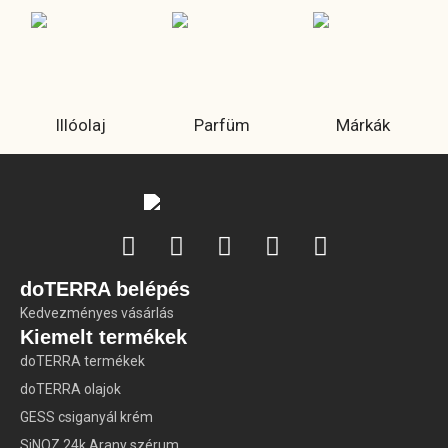
Illóolaj
Parfüm
Márkák
doTERRA belépés
Kedvezményes vásárlás
Kiemelt termékek
doTERRA termékek
doTERRA olajok
GESS csiganyál krém
SiNOZ 24k Arany szérum