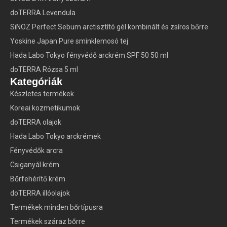
doTERRA Levendula
SiNOZ Perfect Sebum arctisztító gél kombinált és zsíros bőrre
Yoskine Japan Pure sminklemosó tej
Hada Labo Tokyo fényvédő arckrém SPF 50 50 ml
doTERRA Rózsa 5 ml
Kategóriák
Készletes termékek
Koreai kozmetikumok
doTERRA olajok
Hada Labo Tokyo arckrémek
Fényvédők arcra
Csiganyál krém
Bőrfehérítő krém
doTERRA illóolajok
Termékek minden bőrtípusra
Termékek száraz bőrre