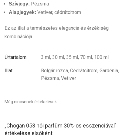
Pézsma
Szívjegy:
Vetiver, cédrátcitrom
Alapjegyek:
Ez az illat a természetes elegancia és érzékiség
kombinációja.
Űrtartalom
3 ml, 30 ml, 35 ml, 70 ml, 100 ml
Illat
Bolgár rózsa, Cédrátcitrom, Gardénia,
Pézsma, Vetiver
Még nincsenek értékelések.
„Chogan 053 női parfüm 30%-os esszenciával”
értékelése elsőként