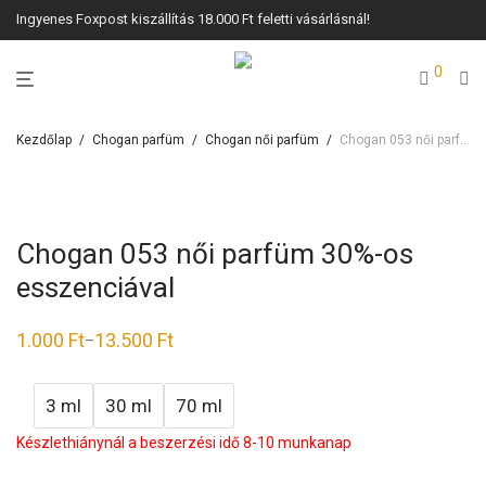
Ingyenes Foxpost kiszállítás 18.000 Ft feletti vásárlásnál!
0
Kezdőlap
/
Chogan parfüm
/
Chogan női parfüm
/
Chogan 053 női parfüm 30%-os esszenciával
Chogan 053 női parfüm 30%-os
esszenciával
1.000
Ft
13.500
Ft
–
3 ml
30 ml
70 ml
Készlethiánynál a beszerzési idő 8-10 munkanap