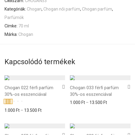
Cikkszám:
CHOGAN53
Kategóriák:
Chogan
,
Chogan női parfüm
,
Chogan parfüm
,
Parfümök
Címke:
70 ml
Márka:
Chogan
Kapcsolódó termékek
Chogan 022 férfi parfüm
Chogan 033 férfi parfüm
30%-os esszenciával
30%-os esszenciával
1.000
Ft
–
13.500
Ft
Értékelés:
1.000
Ft
–
13.500
Ft
5.00
/ 5