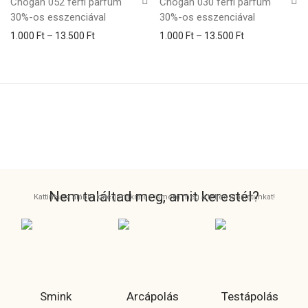
Chogan 052 férfi parfüm
Chogan 030 férfi parfüm
30%-os esszenciával
30%-os esszenciával
1.000
Ft
–
13.500
Ft
1.000
Ft
–
13.500
Ft
Nem találtad meg, amit kerestél?
Kattints az alábbi kategóriákra és ismerd meg a teljes kínálatunkat!
Smink
Arcápolás
Testápolás