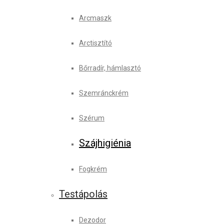
Arcmaszk
Arctisztító
Bőrradír, hámlasztó
Szemránckrém
Szérum
Szájhigiénia
Fogkrém
Testápolás
Dezodor