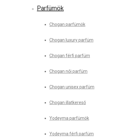
Parfümök
Chogan parfümök
Chogan luxury parfüm
Chogan férfi parfüm
Chogan női parfüm
Chogan unisex parfüm
Chogan illatkereső
Yodeyma parfümök
Yodeyma férfi parfüm