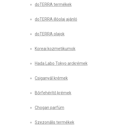
doTERRA termékek
doTERRA illóolaj ajánló
doTERRA olajok
Koreai kozmetikumok
Hada Labo Tokyo arckrémek
Csiganyál krémek
Bőrfehérítő krémek
Chogan parfüm
Szezonális termékek