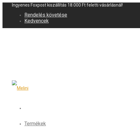
Ingyenes Foxpost kiszállítás 18.000 Ft feletti vásárlásnál!
Rendelés követése
Kedvencek
Termékek