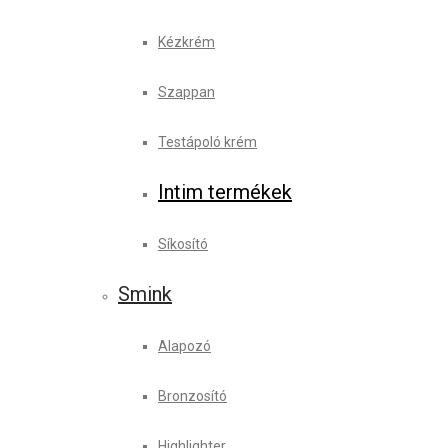
Kézkrém
Szappan
Testápoló krém
Intim termékek
Síkosító
Smink
Alapozó
Bronzosító
Highlighter