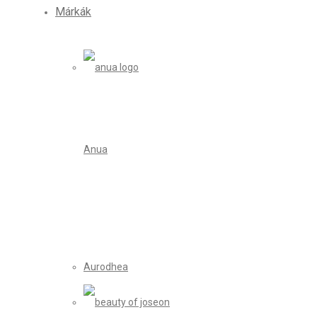
Márkák
Anua
Aurodhea