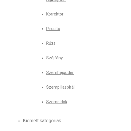
Korrektor
Pirosító
Rúzs
Szájfény
Szemhéjpúder
Szempillaspirál
Szemöldök
Kiemelt kategóriák