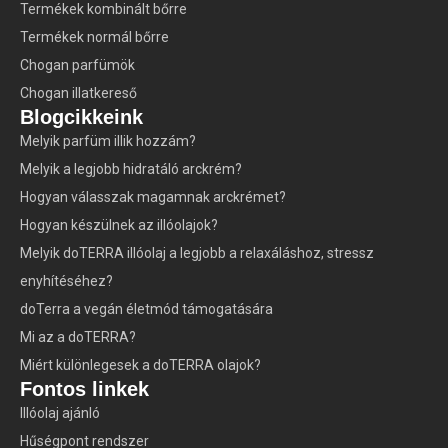
Termékek kombinált bőrre
Termékek normál bőrre
Chogan parfümök
Chogan illatkereső
Blogcikkeink
Melyik parfüm illik hozzám?
Melyik a legjobb hidratáló arckrém?
Hogyan válasszak magamnak arckrémet?
Hogyan készülnek az illóolajok?
Melyik doTERRA illóolaj a legjobb a relaxáláshoz, stressz
enyhítéséhez?
doTerra a vegán életmód támogatására
Mi az a doTERRA?
Miért különlegesek a doTERRA olajok?
Fontos linkek
Illóolaj ajánló
Hűségpont rendszer