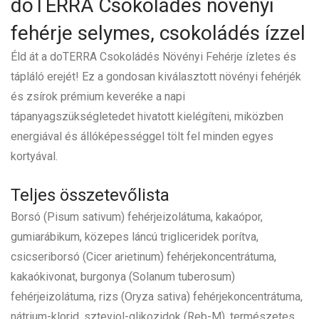
doTERRA Csokoládés növényi
fehérje selymes, csokoládés ízzel
Éld át a doTERRA Csokoládés Növényi Fehérje ízletes és
tápláló erejét! Ez a gondosan kiválasztott növényi fehérjék
és zsírok prémium keveréke a napi
tápanyagszükségletedet hivatott kielégíteni, miközben
energiával és állóképességgel tölt fel minden egyes
kortyával.
Teljes összetevőlista
Borsó (Pisum sativum) fehérjeizolátuma, kakaópor,
gumiarábikum, közepes láncú trigliceridek porítva,
csicseriborsó (Cicer arietinum) fehérjekoncentrátuma,
kakaókivonat, burgonya (Solanum tuberosum)
fehérjeizolátuma, rizs (Oryza sativa) fehérjekoncentrátuma,
nátrium-klorid, szteviol-glikozidok (Reb-M), természetes