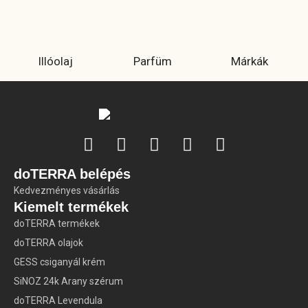
Illóolaj
Parfüm
Márkák
doTERRA belépés
Kedvezményes vásárlás
Kiemelt termékek
doTERRA termékek
doTERRA olajok
GESS csiganyál krém
SiNOZ 24k Arany szérum
doTERRA Levendula