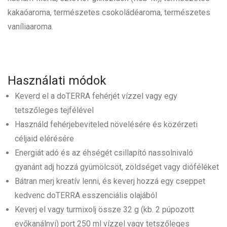
kakaóaroma, természetes csokoládéaroma, természetes
vaníliaaroma.
Használati módok
Keverd el a doTERRA fehérjét vízzel vagy egy
tetszőleges tejfélével
Használd fehérjebeviteled növelésére és közérzeti
céljaid elérésére
Energiát adó és az éhségét csillapító nassolnivaló
gyanánt adj hozzá gyümölcsöt, zöldséget vagy dióféléket
Bátran merj kreatív lenni, és keverj hozzá egy cseppet
kedvenc doTERRA esszenciális olajából
Keverj el vagy turmixolj össze 32 g (kb. 2 púpozott
evőkanálnyi) port 250 ml vízzel vagy tetszőleges