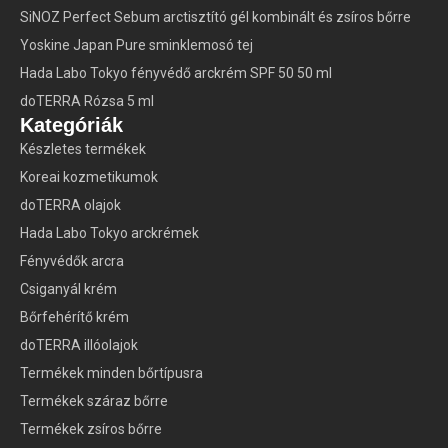
SiNOZ Perfect Sebum arctisztító gél kombinált és zsíros bőrre
Yoskine Japan Pure sminklemosó tej
Hada Labo Tokyo fényvédő arckrém SPF 50 50 ml
doTERRA Rózsa 5 ml
Kategóriák
Készletes termékek
Koreai kozmetikumok
doTERRA olajok
Hada Labo Tokyo arckrémek
Fényvédők arcra
Csiganyál krém
Bőrfehérítő krém
doTERRA illóolajok
Termékek minden bőrtípusra
Termékek száraz bőrre
Termékek zsíros bőrre