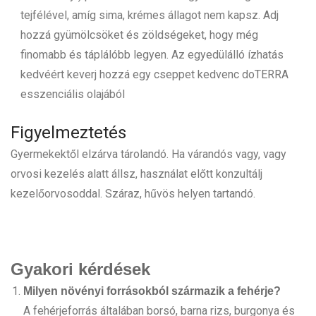
tejfélével, amíg sima, krémes állagot nem kapsz. Adj
hozzá gyümölcsöket és zöldségeket, hogy még
finomabb és táplálóbb legyen. Az egyedülálló ízhatás
kedvéért keverj hozzá egy cseppet kedvenc doTERRA
esszenciális olajából
Figyelmeztetés
Gyermekektől elzárva tárolandó. Ha várandós vagy, vagy
orvosi kezelés alatt állsz, használat előtt konzultálj
kezelőorvosoddal. Száraz, hűvös helyen tartandó.
Gyakori kérdések
Milyen növényi forrásokból származik a fehérje?
A fehérjeforrás általában borsó, barna rizs, burgonya és