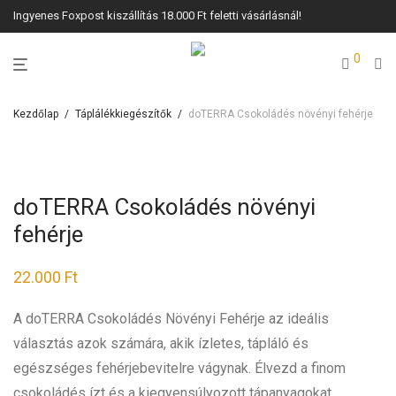
Ingyenes Foxpost kiszállítás 18.000 Ft feletti vásárlásnál!
0
Kezdőlap
/
Táplálékkiegészítők
/
doTERRA Csokoládés növényi fehérje
doTERRA Csokoládés növényi
fehérje
22.000
Ft
A doTERRA Csokoládés Növényi Fehérje az ideális
választás azok számára, akik ízletes, tápláló és
egészséges fehérjebevitelre vágynak. Élvezd a finom
csokoládés ízt és a kiegyensúlyozott tápanyagokat,