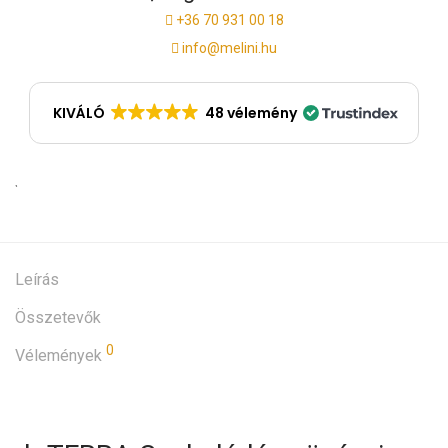
+36 70 931 00 18
info@melini.hu
KIVÁLÓ
48 vélemény
Leírás
Összetevők
0
Vélemények