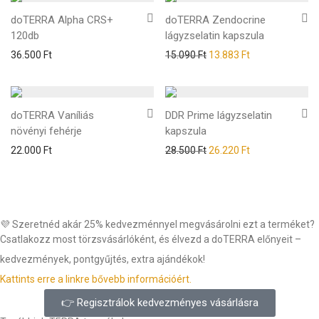
doTERRA Alpha CRS+
doTERRA Zendocrine
120db
lágyzselatin kapszula
36.500
Ft
15.090
Ft
13.883
Ft
doTERRA Vaníliás
DDR Prime lágyzselatin
növényi fehérje
kapszula
22.000
Ft
28.500
Ft
26.220
Ft
💜 Szeretnéd akár 25% kedvezménnyel megvásárolni ezt a terméket?
Csatlakozz most törzsvásárlóként, és élvezd a doTERRA előnyeit –
kedvezmények, pontgyűjtés, extra ajándékok!
Kattints erre a linkre bővebb információért.
👉 Regisztrálok kedvezményes vásárlásra