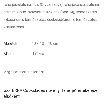
fehérjeizolátuma, rizs (Oryza sativa) fehérjekoncentrátuma,
nátrium-klorid, szteviol-glikozidok (Reb-M), természetes
kakaóaroma, természetes csokoládéaroma, természetes
vaníliaaroma.
Méretek
10 × 10 × 10 cm
Márka
doTerra
Még nincsenek értékelések.
„doTERRA Csokoládés növényi fehérje” értékelése
elsőként