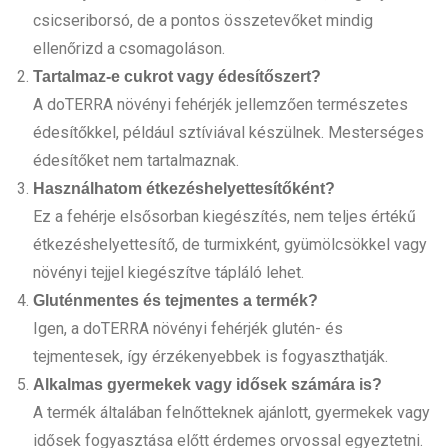
csicseriborsó, de a pontos összetevőket mindig
ellenőrizd a csomagoláson.
Tartalmaz-e cukrot vagy édesítőszert?
A doTERRA növényi fehérjék jellemzően természetes
édesítőkkel, például sztíviával készülnek. Mesterséges
édesítőket nem tartalmaznak.
Használhatom étkezéshelyettesítőként?
Ez a fehérje elsősorban kiegészítés, nem teljes értékű
étkezéshelyettesítő, de turmixként, gyümölcsökkel vagy
növényi tejjel kiegészítve tápláló lehet.
Gluténmentes és tejmentes a termék?
Igen, a doTERRA növényi fehérjék glutén- és
tejmentesek, így érzékenyebbek is fogyaszthatják.
Alkalmas gyermekek vagy idősek számára is?
A termék általában felnőtteknek ajánlott, gyermekek vagy
idősek fogyasztása előtt érdemes orvossal egyeztetni.