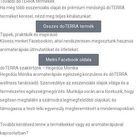
További doTERRA termékek
Ha még több esszenciális olajat és prémium minőségű doTERRA
terméket keresel, nézd meg teljes kínálatunkat:
Összes doTERRA termék
Tippek, praktikák és inspiráció
Kövess minket Facebookon, ahol rendszeresen megosztunk hasznos
aromaterápiás útmutatókat és ötleteket:
Melini Facebook oldala
doTERRA szakértőnk – Hegedűs Mónika
Hegedűs Mónika aromaterápiás egészség konzulens és dōTERRA
wellness tanácsadó. Szenvedélye az esszenciális olajok világa és a
természetes egészségmegőrzés. Munkája során arra törekszik, hogy
segítsen megtalálni a számodra legmegfelelőbb olajokat, és
támogassa a testi-lelki egyensúly megteremtését a mindennapokban.
További kérdésed lenne a termékekkel vagy az aromaterápiával
kapcsolatban?