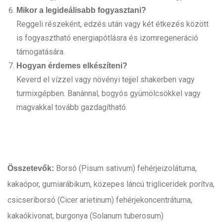
Mikor a legideálisabb fogyasztani?
Reggeli részeként, edzés után vagy két étkezés között
is fogyasztható energiapótlásra és izomregeneráció
támogatására.
Hogyan érdemes elkészíteni?
Keverd el vízzel vagy növényi tejjel shakerben vagy
turmixgépben. Banánnal, bogyós gyümölcsökkel vagy
magvakkal tovább gazdagítható.
Borsó (Pisum sativum) fehérjeizolátuma,
Összetevők:
kakaópor, gumiarábikum, közepes láncú trigliceridek porítva,
csicseriborsó (Cicer arietinum) fehérjekoncentrátuma,
kakaókivonat, burgonya (Solanum tuberosum)