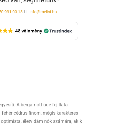
ed van, segíthetünk?
70 931 00 18
info@melini.hu
48 vélemény
yesíti. A bergamott üde fejillata
a fehér cédrus finom, mégis karakteres
z optimista, életvidám nők számára, akik