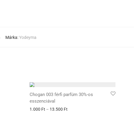
m
Márka:
Yodeyma
Chogan 003 férfi parfüm 30%-os
esszenciával
1.000
Ft
–
13.500
Ft