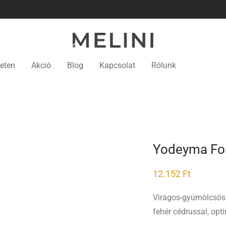
eten
Akció
Blog
Kapcsolat
Rólunk
Yodeyma For
12.152
Ft
Virágos-gyümölcsös 
fehér cédrussal, opt