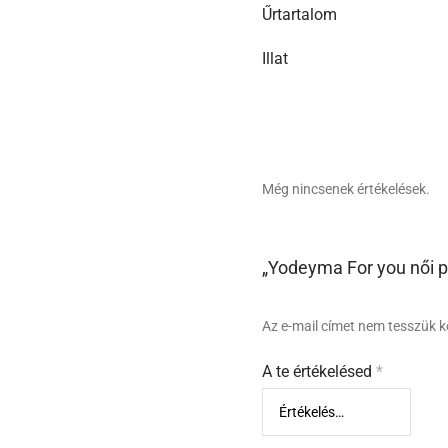
Űrtartalom
Illat
Még nincsenek értékelések.
„Yodeyma For you női p
Az e-mail címet nem tesszük k
A te értékelésed
*