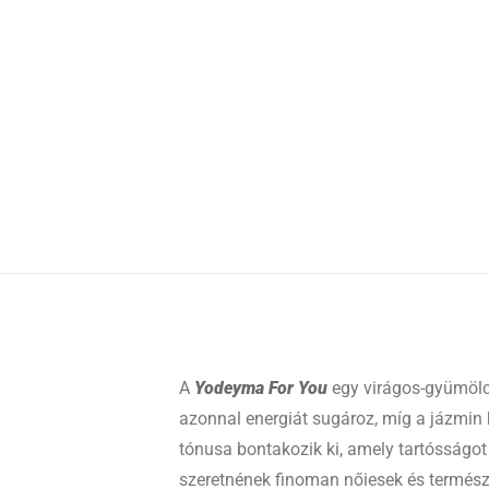
A
Yodeyma For You
egy virágos-gyümölcs
azonnal energiát sugároz, míg a jázmin k
tónusa bontakozik ki, amely tartósságot
szeretnének finoman nőiesek és termész