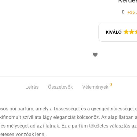
Kérdés
+36 
KIVÁLÓ
0
Leírás
Összetevők
Vélemények
ös női parfüm, amely a frissességet és a gyengéd nőiességet eg
ifinomult szívillata lágy eleganciát kölcsönöz. Az alapillatban 
 és mélységet ad az illatnak. Ez a parfüm tökéletes választás a
etesen vonzóak lenni.