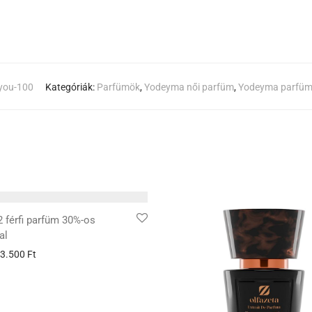
you-100
Kategóriák:
Parfümök
,
Yodeyma női parfüm
,
Yodeyma parfü
 férfi parfüm 30%-os
al
3.500
Ft