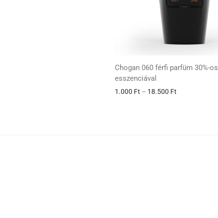
Chogan 060 férfi parfüm 30%-os
esszenciával
1.000
Ft
–
18.500
Ft