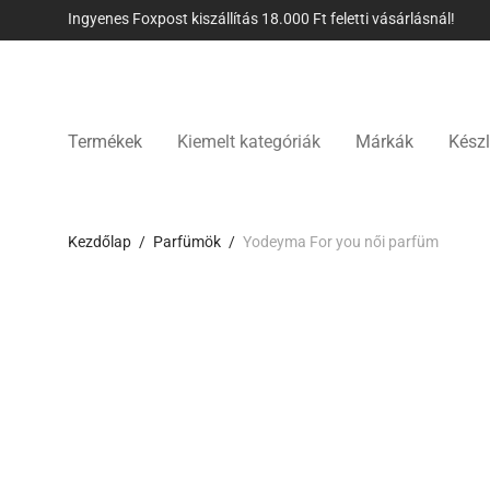
Ingyenes Foxpost kiszállítás 18.000 Ft feletti vásárlásnál!
Termékek
Kiemelt kategóriák
Márkák
Készl
Kezdőlap
/
Parfümök
/
Yodeyma For you női parfüm