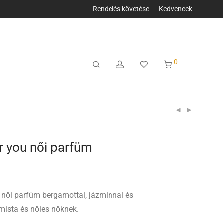
Rendelés követése
Kedvencek
0
 you női parfüm
női parfüm bergamottal, jázminnal és
imista és nőies nőknek.