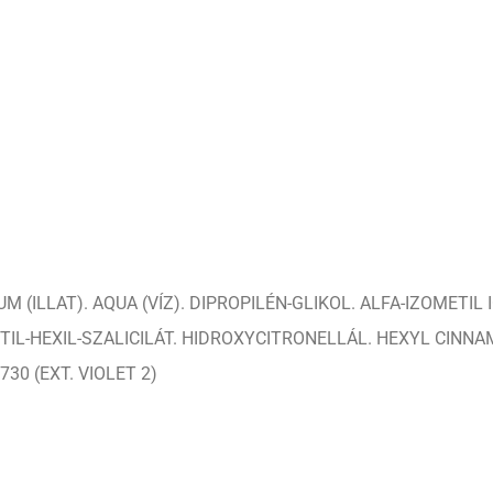
 (ILLAT). AQUA (VÍZ). DIPROPILÉN-GLIKOL. ALFA-IZOMETIL 
ETIL-HEXIL-SZALICILÁT. HIDROXYCITRONELLÁL. HEXYL CINNA
730 (EXT. VIOLET 2)