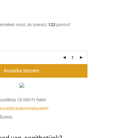
terméket most, és szerezz
122
pontot!
Kosárba teszem
zállitás 18.000 Ft felett
 további kedvezményekért
fizetés