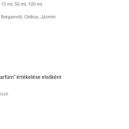
15 ml, 50 ml, 100 ml
Bergamott, Cédrus, Jázmin
arfüm” értékelése elsőként
özzé.