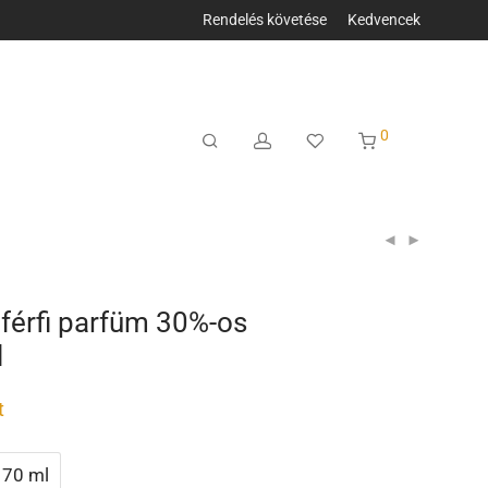
Rendelés követése
Kedvencek
0
férfi parfüm 30%-os
l
t
70 ml