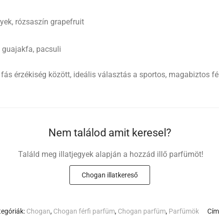
yek, rózsaszín grapefruit
guajakfa, pacsuli
a fás érzékiség között, ideális választás a sportos, magabiztos f
Nem találod amit keresel?
Találd meg illatjegyek alapján a hozzád illő parfümöt!
Chogan illatkereső
tegóriák:
Chogan
,
Chogan férfi parfüm
,
Chogan parfüm
,
Parfümök
Cím