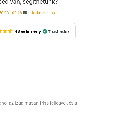
ed van, segíthetünk?
70 931 00 18
info@melini.hu
48 vélemény
 ahol az izgalmasan friss fejjegyek és a