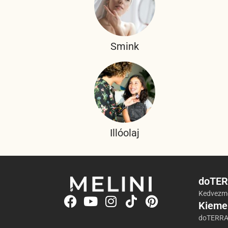
Smink
Illóolaj
doTER
Kedvezmé
Kieme
doTERRA