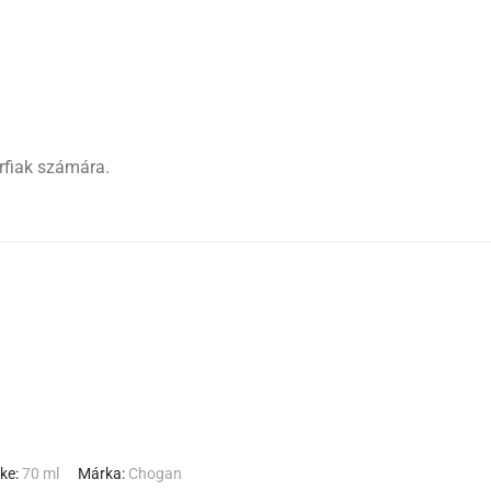
érfiak számára.
ke:
70 ml
Márka:
Chogan