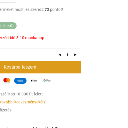
terméket most, és szerezz
72
pontot!
delhető)
erzési idő 8-10 munkanap
Kosárba teszem
zállitás 18.000 Ft felett
 további kedvezményekért
fizetés