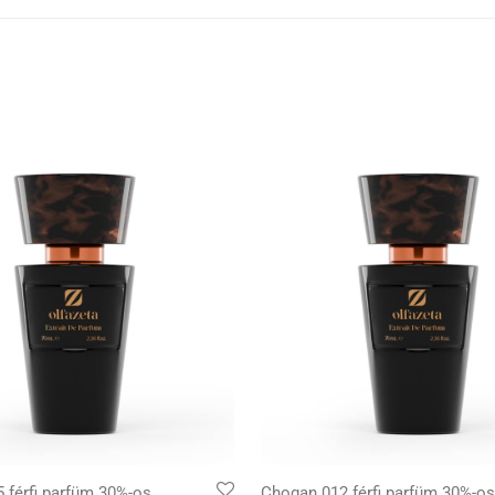
 férfi parfüm 30%-os
Chogan 012 férfi parfüm 30%-os