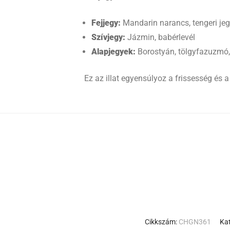
Fejjegy:
Mandarin narancs, tengeri jeg
Szívjegy:
Jázmin, babérlevél
Alapjegyek:
Borostyán, tölgyfazuzmó, 
Ez az illat egyensúlyoz a frissesség és 
Cikkszám:
CHGN361
Ka