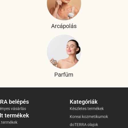
Arcápolás
Parfüm
RA belépés
Kategóriák
nyes vásárlás
Készletes termékek
lt termékek
Koreai kozmetikumok
 termékek
doTERRA olajok