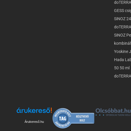
doTERRA 
GESS csi
SiNOZ 24
doTERRA
SiNOZ Per
kombinált
Yoskine 
Hada Lab
50 50 ml
doTERRA 
Árukereső.hu