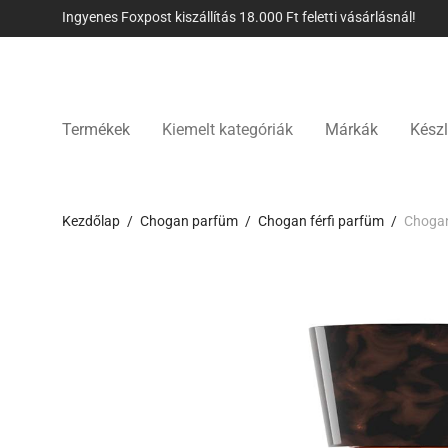
Ingyenes Foxpost kiszállítás 18.000 Ft feletti vásárlásnál!
Termékek
Kiemelt kategóriák
Márkák
Készl
Kezdőlap
/
Chogan parfüm
/
Chogan férfi parfüm
/
Chogan