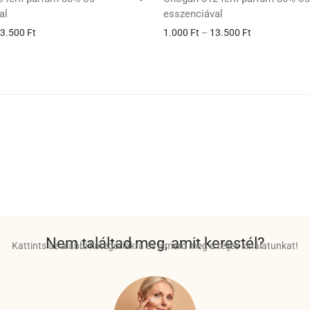
al
esszenciával
3.500
Ft
1.000
Ft
–
13.500
Ft
Nem találtad meg, amit kerestél?
Kattints az alábbi kategóriákra és ismerd meg a teljes kínálatunkat!