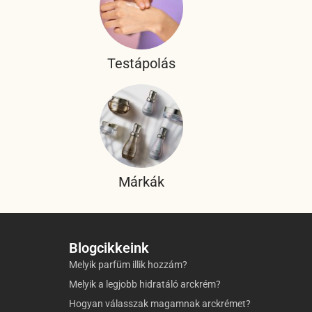
Testápolás
Márkák
Blogcikkeink
Melyik parfüm illik hozzám?
Melyik a legjobb hidratáló arckrém?
Hogyan válasszak magamnak arckrémet?