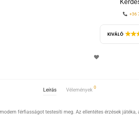
Kérdés
+36 
KIVÁLÓ
0
Leírás
Vélemények
 a modern férfiasságot testesíti meg. Az ellentétes érzések játéka,