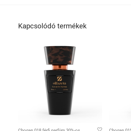
Kapcsolódó termékek
Chogan 018 férfi parfüm 30%-os
Chogan 015