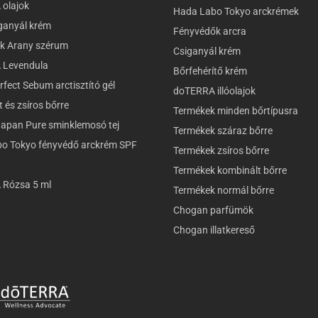
olajok
Hada Labo Tokyo arckrémek
ganyál krém
Fényvédők arcra
k Arany szérum
Csiganyál krém
 Levendula
Bőrfehérítő krém
fect Sebum arctisztító gél
doTERRA illóolajok
 és zsíros bőrre
Termékek minden bőrtípusra
Japan Pure sminklemosó tej
Termékek száraz bőrre
o Tokyo fényvédő arckrém SPF
Termékek zsíros bőrre
Termékek kombinált bőrre
Rózsa 5 ml
Termékek normál bőrre
Chogan parfümök
Chogan illatkereső