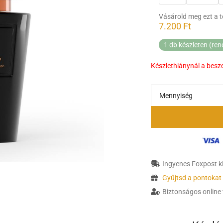
Vásárold meg ezt a 
7.200
Ft
1 db készleten (ren
Készlethiánynál a besz
Mennyiség
Ingyenes Foxpost kis
Gyűjtsd a pontokat
Biztonságos online 