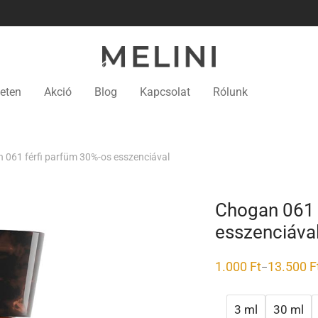
eten
Akció
Blog
Kapcsolat
Rólunk
 061 férfi parfüm 30%-os esszenciával
Chogan 061 
esszenciáva
1.000
Ft
13.500
F
–
3 ml
30 ml