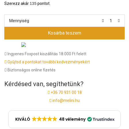
Szerezz akár
135
pontot.
Mennyiség
Kosárba teszem
Ingyenes Foxpost kiszállitás 18.000 Ft felett
Gyűjtsd a pontokat további kedvezményekért
Biztonságos online fizetés
Kérdésed van, segíthetünk?
+36 70 931 00 18
info@melini.hu
KIVÁLÓ
48 vélemény