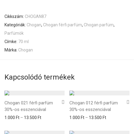
Cikkszám:
CHOGAN87
Kategóriák:
Chogan
,
Chogan férfi parfüm
,
Chogan parfüm
,
Parfümök
Címke:
70 ml
Márka:
Chogan
Kapcsolódó termékek
Chogan 021 férfi parfüm
Chogan 012 férfi parfüm
30%-os esszenciával
30%-os esszenciával
1.000
Ft
–
13.500
Ft
1.000
Ft
–
13.500
Ft