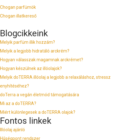
Chogan parfümök
Chogan illatkereső
Blogcikkeink
Melyik parfüm illik hozzám?
Melyik a legjobb hidratáló arckrém?
Hogyan válasszak magamnak arckrémet?
Hogyan készülnek az illóolajok?
Melyik doTERRA illóolaj a legjobb a relaxáláshoz, stressz
enyhítéséhez?
doTerra a vegán életmód támogatására
Mi az a doTERRA?
Miért különlegesek a doTERRA olajok?
Fontos linkek
Illóolaj ajánló
Hűségpont rendszer