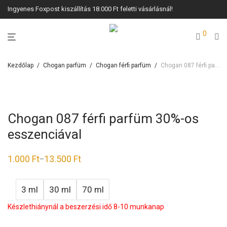
Ingyenes Foxpost kiszállítás 18.000 Ft feletti vásárlásnál!
0
Kezdőlap
/
Chogan parfüm
/
Chogan férfi parfüm
/
Chogan 087 férfi parfüm 30%-os esszenciával
Chogan 087 férfi parfüm 30%-os
esszenciával
1.000
Ft
13.500
Ft
–
3 ml
30 ml
70 ml
Készlethiánynál a beszerzési idő 8-10 munkanap