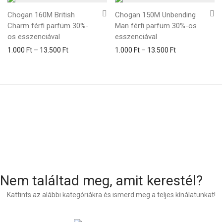
Chogan 160M British
Chogan 150M Unbending
Charm férfi parfüm 30%-
Man férfi parfüm 30%-os
os esszenciával
esszenciával
1.000
Ft
–
13.500
Ft
1.000
Ft
–
13.500
Ft
Nem találtad meg, amit kerestél?
Kattints az alábbi kategóriákra és ismerd meg a teljes kínálatunkat!