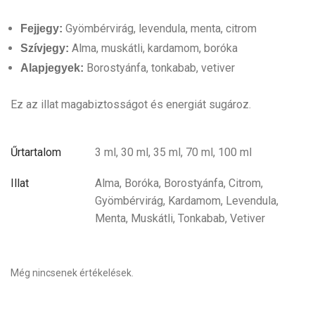
Gyömbérvirág, levendula, menta, citrom
Fejjegy:
Alma, muskátli, kardamom, boróka
Szívjegy:
Borostyánfa, tonkabab, vetiver
Alapjegyek:
Ez az illat magabiztosságot és energiát sugároz.
Űrtartalom
3 ml, 30 ml, 35 ml, 70 ml, 100 ml
Illat
Alma, Boróka, Borostyánfa, Citrom,
Gyömbérvirág, Kardamom, Levendula,
Menta, Muskátli, Tonkabab, Vetiver
Még nincsenek értékelések.