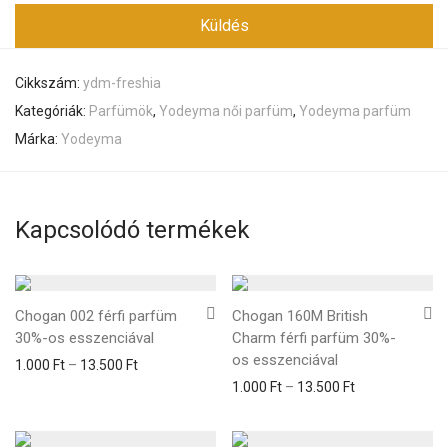
Cikkszám:
ydm-freshia
Kategóriák:
Parfümök
,
Yodeyma női parfüm
,
Yodeyma parfüm
Márka:
Yodeyma
Kapcsolódó termékek
Chogan 002 férfi parfüm
Chogan 160M British
30%-os esszenciával
Charm férfi parfüm 30%-
os esszenciával
1.000
Ft
–
13.500
Ft
1.000
Ft
–
13.500
Ft