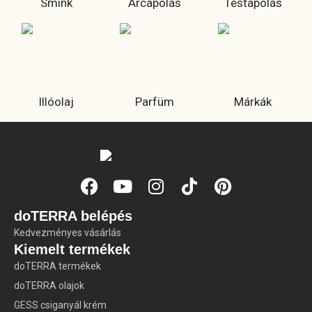
Smink
Arcápolás
Testápolás
Illóolaj
Parfüm
Márkák
doTERRA belépés
Kedvezményes vásárlás
Kiemelt termékek
doTERRA termékek
doTERRA olajok
GESS csiganyál krém