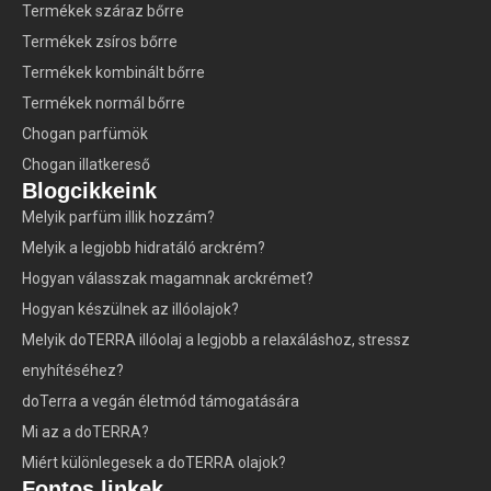
Termékek száraz bőrre
Termékek zsíros bőrre
Termékek kombinált bőrre
Termékek normál bőrre
Chogan parfümök
Chogan illatkereső
Blogcikkeink
Melyik parfüm illik hozzám?
Melyik a legjobb hidratáló arckrém?
Hogyan válasszak magamnak arckrémet?
Hogyan készülnek az illóolajok?
Melyik doTERRA illóolaj a legjobb a relaxáláshoz, stressz
enyhítéséhez?
doTerra a vegán életmód támogatására
Mi az a doTERRA?
Miért különlegesek a doTERRA olajok?
Fontos linkek