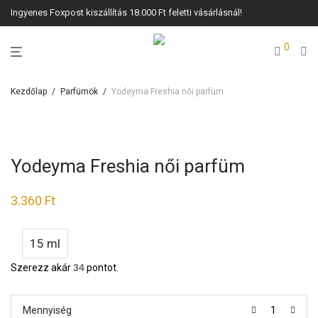
Ingyenes Foxpost kiszállítás 18.000 Ft feletti vásárlásnál!
0
Kezdőlap
/
Parfümök
/
Yodeyma Freshia női parfüm
Yodeyma Freshia női parfüm
3.360
Ft
15 ml
Szerezz akár
34
pontot.
Mennyiség