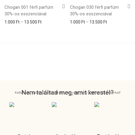
Chogan 001 férfi parfüm
Chogan 030 férfi parfüm
30%-os esszenciával
30%-os esszenciával
1.000
Ft
–
13.500
Ft
1.000
Ft
–
13.500
Ft
Nem találtad meg, amit kerestél?
Kattints az alábbi kategóriákra és ismerd meg a teljes kínálatunkat!