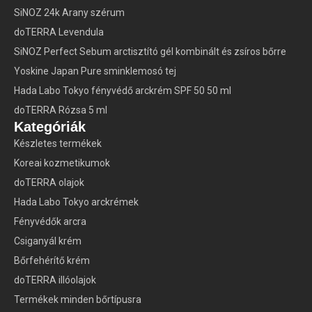
SiNOZ 24k Arany szérum
doTERRA Levendula
SiNOZ Perfect Sebum arctisztító gél kombinált és zsíros bőrre
Yoskine Japan Pure sminklemosó tej
Hada Labo Tokyo fényvédő arckrém SPF 50 50 ml
doTERRA Rózsa 5 ml
Kategóriák
Készletes termékek
Koreai kozmetikumok
doTERRA olajok
Hada Labo Tokyo arckrémek
Fényvédők arcra
Csiganyál krém
Bőrfehérítő krém
doTERRA illóolajok
Termékek minden bőrtípusra