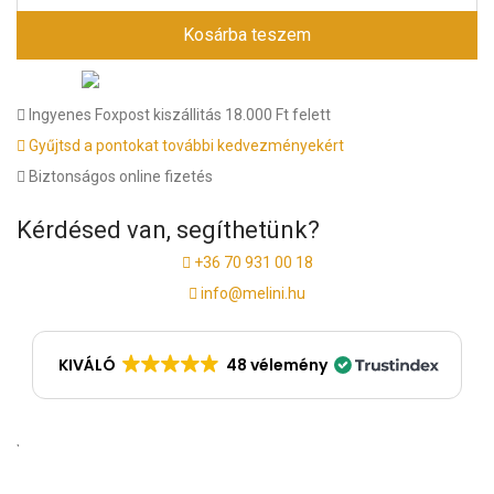
Kosárba teszem
Ingyenes Foxpost kiszállitás 18.000 Ft felett
Gyűjtsd a pontokat további kedvezményekért
Biztonságos online fizetés
Kérdésed van, segíthetünk?
+36 70 931 00 18
info@melini.hu
KIVÁLÓ
48 vélemény