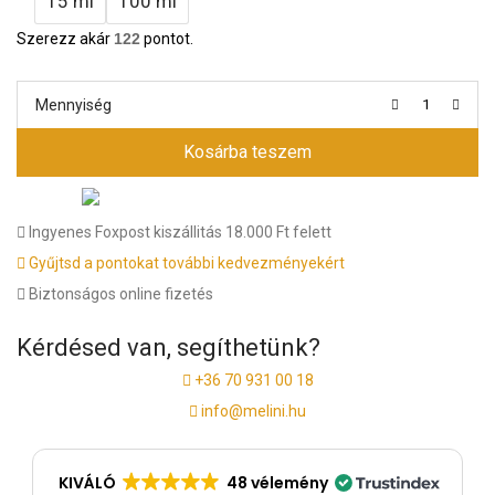
15 ml
100 ml
Szerezz akár
122
pontot.
Mennyiség
Kosárba teszem
Ingyenes Foxpost kiszállitás 18.000 Ft felett
Gyűjtsd a pontokat további kedvezményekért
Biztonságos online fizetés
Kérdésed van, segíthetünk?
+36 70 931 00 18
info@melini.hu
KIVÁLÓ
48 vélemény