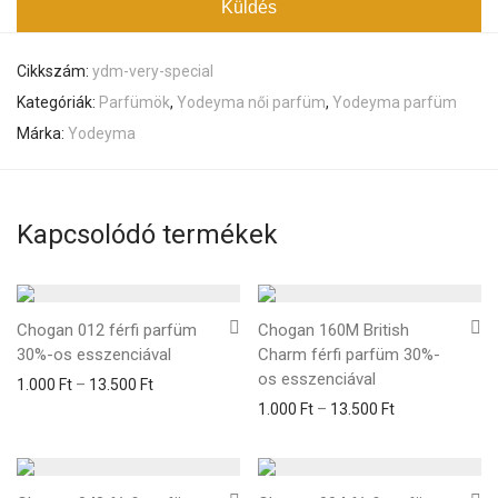
Cikkszám:
ydm-very-special
Kategóriák:
Parfümök
,
Yodeyma női parfüm
,
Yodeyma parfüm
Márka:
Yodeyma
Kapcsolódó termékek
Chogan 012 férfi parfüm
Chogan 160M British
30%-os esszenciával
Charm férfi parfüm 30%-
os esszenciával
1.000
Ft
–
13.500
Ft
1.000
Ft
–
13.500
Ft