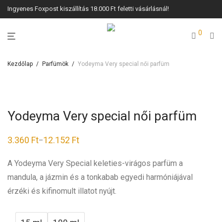
Ingyenes Foxpost kiszállítás 18.000 Ft feletti vásárlásnál!
0
Kezdőlap
/
Parfümök
/
Yodeyma Very special női parfüm
Yodeyma Very special női parfüm
3.360
Ft
12.152
Ft
–
A Yodeyma Very Special keleties-virágos parfüm a
mandula, a jázmin és a tonkabab egyedi harmóniájával
érzéki és kifinomult illatot nyújt.