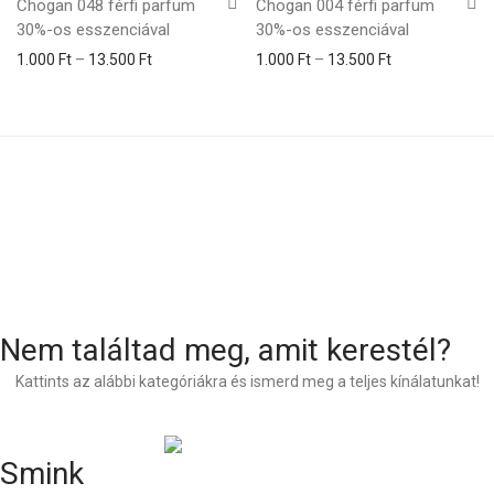
Chogan 048 férfi parfüm
Chogan 004 férfi parfüm
30%-os esszenciával
30%-os esszenciával
1.000
Ft
–
13.500
Ft
1.000
Ft
–
13.500
Ft
Nem találtad meg, amit kerestél?
Kattints az alábbi kategóriákra és ismerd meg a teljes kínálatunkat!
Smink