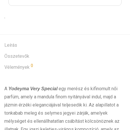
Leírás
Összetevők
0
Vélemények
A
egy merész és kifinomult női
Yodeyma Very Special
parfüm, amely a mandula finom nyitányával indul, majd a
jázmin érzéki eleganciájával teljesedik ki. Az alapillatot a
tonkabab meleg és selymes jegyei zárják, amelyek
mélységet és ellenállhatatlan csábítást kölcsönöznek az
illatnak. Egy igazi keleties-virágos kompozíció, amely az