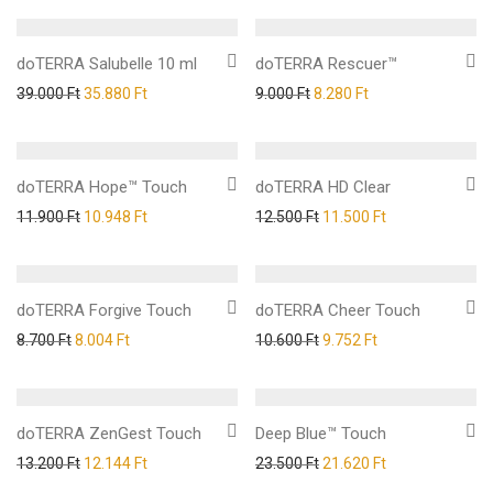
doTERRA Salubelle 10 ml
doTERRA Rescuer™
39.000
Ft
35.880
Ft
9.000
Ft
8.280
Ft
doTERRA Hope™ Touch
doTERRA HD Clear
11.900
Ft
10.948
Ft
12.500
Ft
11.500
Ft
doTERRA Forgive Touch
doTERRA Cheer Touch
8.700
Ft
8.004
Ft
10.600
Ft
9.752
Ft
doTERRA ZenGest Touch
Deep Blue™ Touch
13.200
Ft
12.144
Ft
23.500
Ft
21.620
Ft