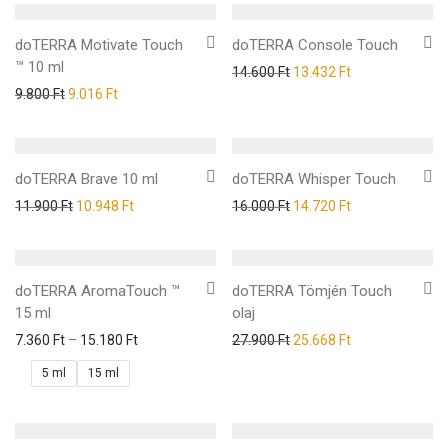
doTERRA Motivate Touch
doTERRA Console Touch
™ 10 ml
14.600
Ft
13.432
Ft
9.800
Ft
9.016
Ft
doTERRA Brave 10 ml
doTERRA Whisper Touch
11.900
Ft
10.948
Ft
16.000
Ft
14.720
Ft
doTERRA AromaTouch ™
doTERRA Tömjén Touch
15 ml
olaj
7.360
Ft
–
15.180
Ft
27.900
Ft
25.668
Ft
5 ml
15 ml