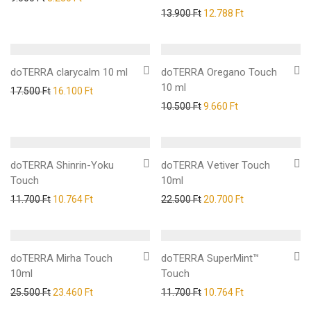
13.900
Ft
12.788
Ft
doTERRA clarycalm 10 ml
doTERRA Oregano Touch
10 ml
17.500
Ft
16.100
Ft
10.500
Ft
9.660
Ft
doTERRA Shinrin-Yoku
doTERRA Vetiver Touch
Touch
10ml
11.700
Ft
10.764
Ft
22.500
Ft
20.700
Ft
doTERRA Mirha Touch
doTERRA SuperMint™
10ml
Touch
25.500
Ft
23.460
Ft
11.700
Ft
10.764
Ft