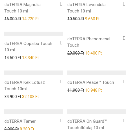
doTERRA Magnolia
doTERRA Levendula
Touch 10 ml
Touch 10 ml
16.000
Ft
14.720
Ft
10.500
Ft
9.660
Ft
doTERRA Phenomenal
doTERRA Copaiba Touch
Touch
10 ml
20.000
Ft
18.400
Ft
14.500
Ft
13.340
Ft
doTERRA Kék Lótusz
doTERRA Peace™ Touch
Touch 10ml
11.900
Ft
10.948
Ft
34.900
Ft
32.108
Ft
doTERRA Tamer
doTERRA On Guard™
Touch illóolaj 10 ml
9.000
Ft
8.280
Ft