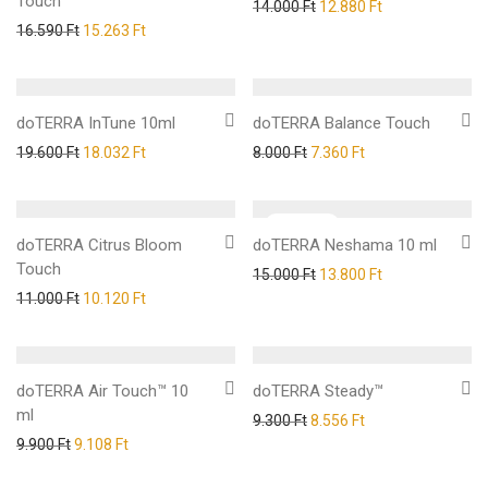
Touch
14.000
Ft
12.880
Ft
16.590
Ft
15.263
Ft
doTERRA InTune 10ml
doTERRA Balance Touch
19.600
Ft
18.032
Ft
8.000
Ft
7.360
Ft
doTERRA Citrus Bloom
doTERRA Neshama 10 ml
Touch
15.000
Ft
13.800
Ft
11.000
Ft
10.120
Ft
doTERRA Air Touch™ 10
doTERRA Steady™
ml
9.300
Ft
8.556
Ft
9.900
Ft
9.108
Ft