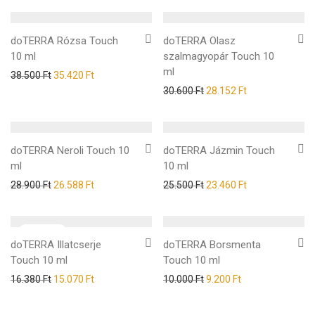
doTERRA Rózsa Touch
doTERRA Olasz
10 ml
szalmagyopár Touch 10
ml
38.500
Ft
35.420
Ft
30.600
Ft
28.152
Ft
doTERRA Neroli Touch 10
doTERRA Jázmin Touch
ml
10 ml
28.900
Ft
26.588
Ft
25.500
Ft
23.460
Ft
doTERRA Illatcserje
doTERRA Borsmenta
Touch 10 ml
Touch 10 ml
16.380
Ft
15.070
Ft
10.000
Ft
9.200
Ft