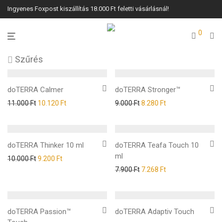
Ingyenes Foxpost kiszállítás 18.000 Ft feletti vásárlásnál!
0
Szűrés
doTERRA Calmer
doTERRA Stronger™
11.000
Ft
10.120
Ft
9.000
Ft
8.280
Ft
doTERRA Thinker 10 ml
doTERRA Teafa Touch 10
ml
10.000
Ft
9.200
Ft
7.900
Ft
7.268
Ft
doTERRA Passion™
doTERRA Adaptiv Touch