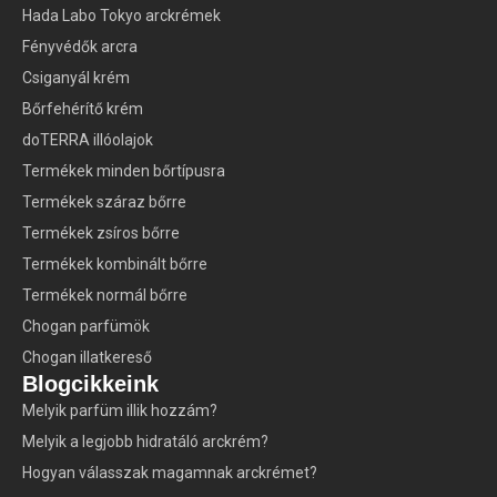
Hada Labo Tokyo arckrémek
Fényvédők arcra
Csiganyál krém
Bőrfehérítő krém
doTERRA illóolajok
Termékek minden bőrtípusra
Termékek száraz bőrre
Termékek zsíros bőrre
Termékek kombinált bőrre
Termékek normál bőrre
Chogan parfümök
Chogan illatkereső
Blogcikkeink
Melyik parfüm illik hozzám?
Melyik a legjobb hidratáló arckrém?
Hogyan válasszak magamnak arckrémet?