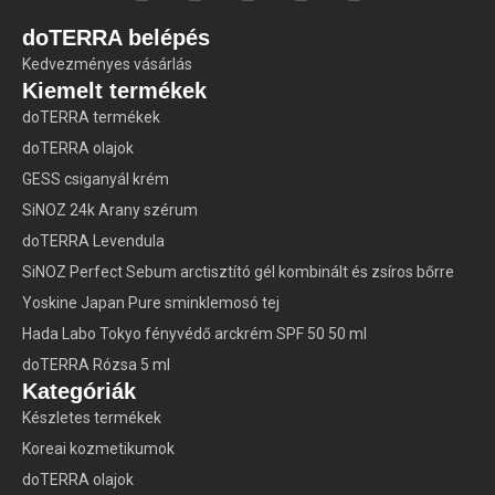
doTERRA belépés
Kedvezményes vásárlás
Kiemelt termékek
doTERRA termékek
doTERRA olajok
GESS csiganyál krém
SiNOZ 24k Arany szérum
doTERRA Levendula
SiNOZ Perfect Sebum arctisztító gél kombinált és zsíros bőrre
Yoskine Japan Pure sminklemosó tej
Hada Labo Tokyo fényvédő arckrém SPF 50 50 ml
doTERRA Rózsa 5 ml
Kategóriák
Készletes termékek
Koreai kozmetikumok
doTERRA olajok