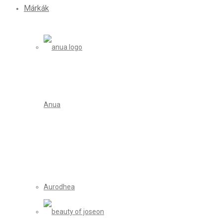
Márkák
Anua
Aurodhea