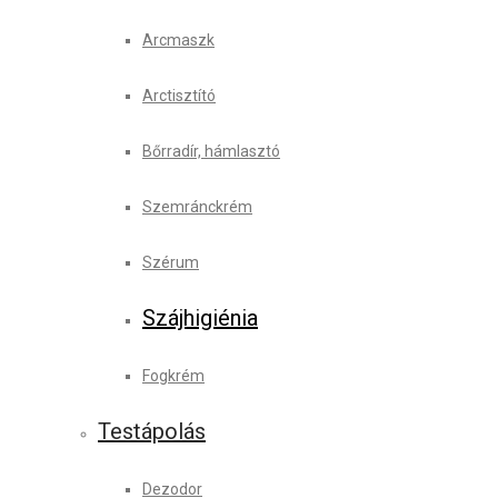
Arcmaszk
Arctisztító
Bőrradír, hámlasztó
Szemránckrém
Szérum
Szájhigiénia
Fogkrém
Testápolás
Dezodor