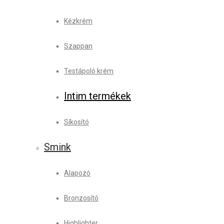
Kézkrém
Szappan
Testápoló krém
Intim termékek
Síkosító
Smink
Alapozó
Bronzosító
Highlighter