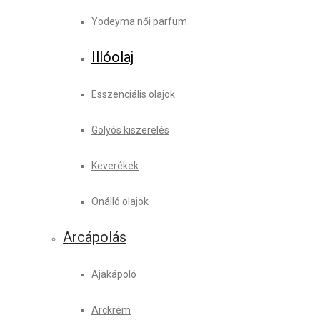
Yodeyma női parfüm
Illóolaj
Esszenciális olajok
Golyós kiszerelés
Keverékek
Önálló olajok
Arcápolás
Ajakápoló
Arckrém