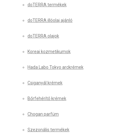
doTERRA termékek
doTERRA illóolaj ajánló
doTERRA olajok
Koreai kozmetikumok
Hada Labo Tokyo arckrémek
Csiganyál krémek
Bőrfehérítő krémek
Chogan parfüm
Szezonális termékek