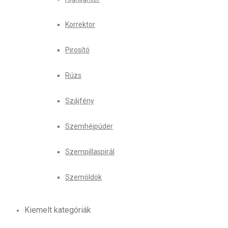
Korrektor
Pirosító
Rúzs
Szájfény
Szemhéjpúder
Szempillaspirál
Szemöldök
Kiemelt kategóriák