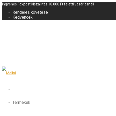
Ingyenes Foxpost kiszállítás 18.000 Ft feletti vásárlásnál!
Rendelés követése
Kedvencek
Termékek