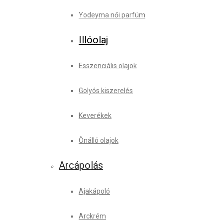
Yodeyma női parfüm
Illóolaj
Esszenciális olajok
Golyós kiszerelés
Keverékek
Önálló olajok
Arcápolás
Ajakápoló
Arckrém