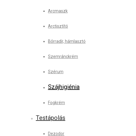
Arcmaszk
Arctisztító
Bőrradír, hámlasztó
Szemránckrém
Szérum
Szájhigiénia
Fogkrém
Testápolás
Dezodor