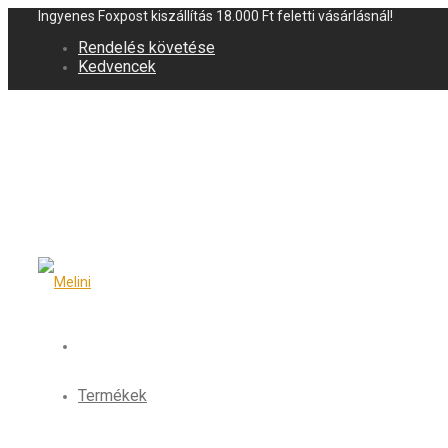
Ingyenes Foxpost kiszállítás 18.000 Ft feletti vásárlásnál!
Rendelés követése
Kedvencek
Termékek