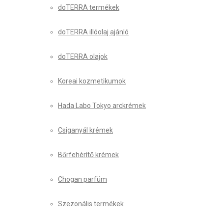
doTERRA termékek
doTERRA illóolaj ajánló
doTERRA olajok
Koreai kozmetikumok
Hada Labo Tokyo arckrémek
Csiganyál krémek
Bőrfehérítő krémek
Chogan parfüm
Szezonális termékek