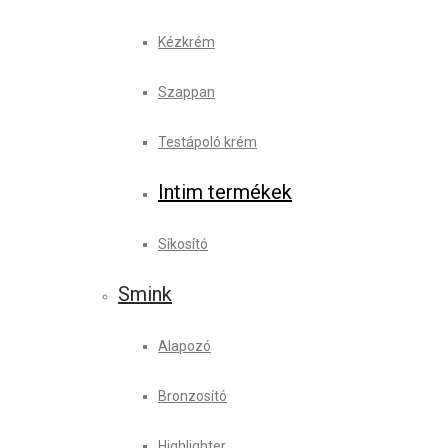
Kézkrém
Szappan
Testápoló krém
Intim termékek
Síkosító
Smink
Alapozó
Bronzosító
Highlighter