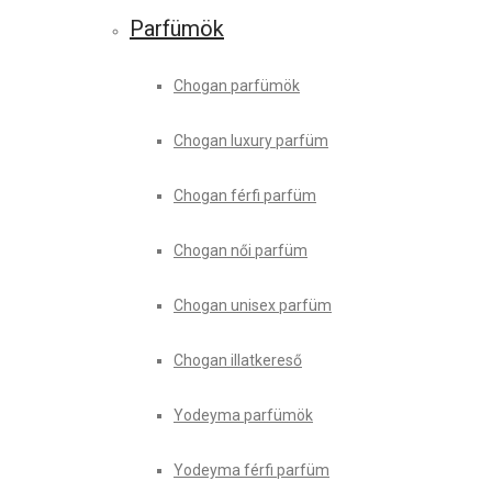
Parfümök
Chogan parfümök
Chogan luxury parfüm
Chogan férfi parfüm
Chogan női parfüm
Chogan unisex parfüm
Chogan illatkereső
Yodeyma parfümök
Yodeyma férfi parfüm