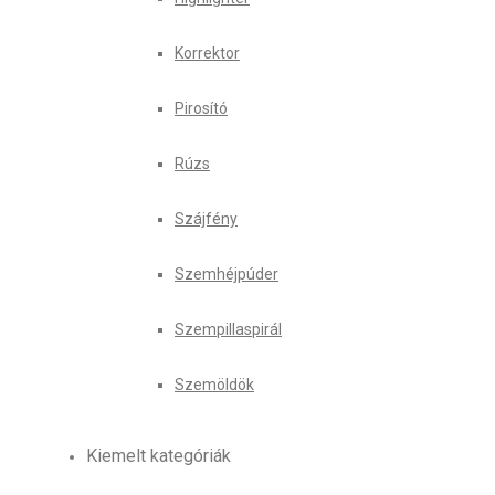
Korrektor
Pirosító
Rúzs
Szájfény
Szemhéjpúder
Szempillaspirál
Szemöldök
Kiemelt kategóriák