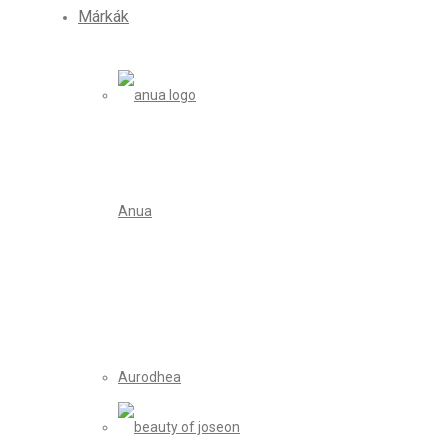
Márkák
Anua
Aurodhea