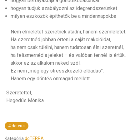
hogyan befolyásolja a gondolkodásunkat
hogyan tudjuk szabályozni az idegrendszerünket
milyen eszközök építhetők be a mindennapokba
Nem elméletet szeretnék átadni, hanem szemléletet.
Ha szeretnéd jobban érteni a saját reakcióidat,
ha nem csak túlélni, hanem tudatosan élni szeretnél,
ha felismernéd a jeleket – és valóban tennél is értük,
akkor ez az alkalom neked szól.
Ez nem „még egy stresszkezelő előadás”.
Hanem egy döntés önmagad mellett.
Szeretettel,
Hegedűs Mónika
doterra
Kategória
doTERRA
.