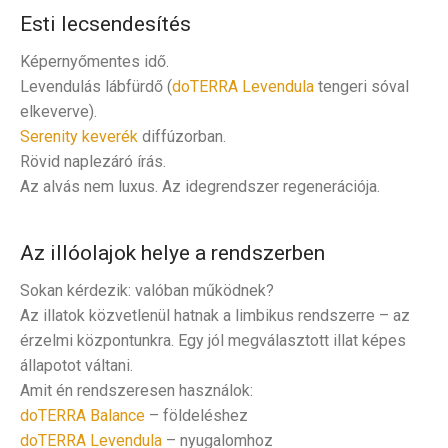
Esti lecsendesítés
Képernyőmentes idő.
Levendulás lábfürdő (
doTERRA Levendula
tengeri sóval
elkeverve).
Serenity keverék
diffúzorban.
Rövid naplezáró írás.
Az alvás nem luxus. Az idegrendszer regenerációja.
Az illóolajok helye a rendszerben
Sokan kérdezik: valóban működnek?
Az illatok közvetlenül hatnak a limbikus rendszerre – az
érzelmi központunkra. Egy jól megválasztott illat képes
állapotot váltani.
Amit én rendszeresen használok:
doTERRA Balance
– földeléshez
doTERRA Levendula
– nyugalomhoz