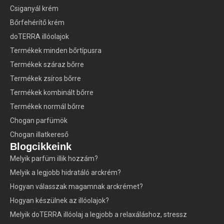
Csiganyál krém
Bőrfehérítő krém
doTERRA illóolajok
Termékek minden bőrtípusra
Termékek száraz bőrre
Termékek zsíros bőrre
Termékek kombinált bőrre
Termékek normál bőrre
Chogan parfümök
Chogan illatkereső
Blogcikkeink
Melyik parfüm illik hozzám?
Melyik a legjobb hidratáló arckrém?
Hogyan válasszak magamnak arckrémet?
Hogyan készülnek az illóolajok?
Melyik doTERRA illóolaj a legjobb a relaxáláshoz, stressz