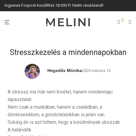
Ingyenes Foxpost kiszállítás 18.000 Ft feletti vásárlásnál!
0
Stresszkezelés a mindennapokban
Hegedűs Mónika
2026 március 13.
A stressz ma már nem kivétel, hanem mindennapi
tapasztalat.
Nem csak a munkában, hanem a családban, a
döntéseinkben, a gondolatainkban is jelen van.
Sokáig én is azt hittem, hogy a körülmények okozzák.
A határidők.