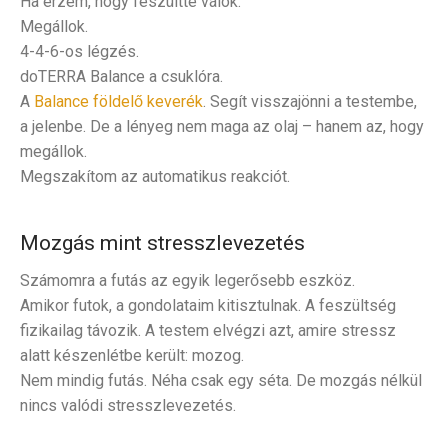
Ha érzem, hogy feszültté válok:
Megállok.
4-4-6-os légzés.
doTERRA Balance a csuklóra.
A
Balance földelő keverék
. Segít visszajönni a testembe,
a jelenbe. De a lényeg nem maga az olaj – hanem az, hogy
megállok.
Megszakítom az automatikus reakciót.
Mozgás mint stresszlevezetés
Számomra a futás az egyik legerősebb eszköz.
Amikor futok, a gondolataim kitisztulnak. A feszültség
fizikailag távozik. A testem elvégzi azt, amire stressz
alatt készenlétbe került: mozog.
Nem mindig futás. Néha csak egy séta. De mozgás nélkül
nincs valódi stresszlevezetés.