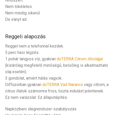
rendszert.
Nem tökéletes.
Nem mindig sikerül.
De irányt ad.
Reggeli alapozás
Reggel nem a telefonnal kezdek.
5 perc hasi légzés.
1 pohár langyos víz, gyakran
doTERRA Citrom illóolajjal
(kizárólag megfelelő minőségű, belsőleg is alkalmazható
olaj esetén).
3 gondolat, amiért hálás vagyok.
Diffúzorban gyakran
doTERRA Vad Narancs
vagy citrom, a
citrus illatok számomra friss, tiszta indulást jelentenek.
Ez nem varázslat. Ez állapotépítés.
Napközbeni idegrendszer-szabályozás