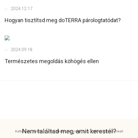
2024.12.17.
Hogyan tisztítsd meg doTERRA párologtatódat?
2024.09.18.
Természetes megoldás köhögés ellen
Nem találtad meg, amit kerestél?
Kattints az alábbi kategóriákra és ismerd meg a teljes kínálatunkat!