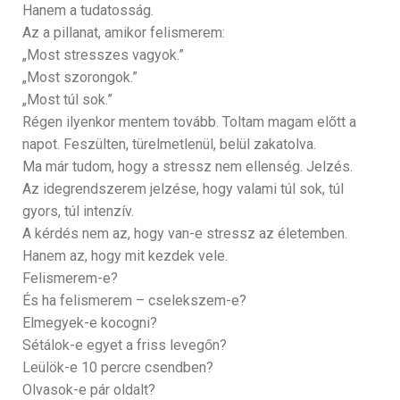
Hanem a tudatosság.
Az a pillanat, amikor felismerem:
„Most stresszes vagyok.”
„Most szorongok.”
„Most túl sok.”
Régen ilyenkor mentem tovább. Toltam magam előtt a
napot. Feszülten, türelmetlenül, belül zakatolva.
Ma már tudom, hogy a stressz nem ellenség. Jelzés.
Az idegrendszerem jelzése, hogy valami túl sok, túl
gyors, túl intenzív.
A kérdés nem az, hogy van-e stressz az életemben.
Hanem az, hogy mit kezdek vele.
Felismerem-e?
És ha felismerem – cselekszem-e?
Elmegyek-e kocogni?
Sétálok-e egyet a friss levegőn?
Leülök-e 10 percre csendben?
Olvasok-e pár oldalt?