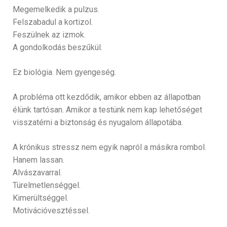
Megemelkedik a pulzus.
Felszabadul a kortizol.
Feszülnek az izmok.
A gondolkodás beszűkül.
Ez biológia. Nem gyengeség.
A probléma ott kezdődik, amikor ebben az állapotban
élünk tartósan. Amikor a testünk nem kap lehetőséget
visszatérni a biztonság és nyugalom állapotába.
A krónikus stressz nem egyik napról a másikra rombol.
Hanem lassan.
Alvászavarral.
Türelmetlenséggel.
Kimerültséggel.
Motivációvesztéssel.