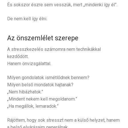
És sokszor észre sem vesszük, mert „mindenki így él”.
De nem kell így élni.
Az önszemlélet szerepe
A stresszkezelés számomra nem technikákkal
kezdődött.
Hanem önvizsgálattal.
Milyen gondolatok ismétlődnek bennem?
Milyen belső mondatok hajtanak?
„Nem hibázhatok.”
„Mindent nekem kell megoldanom.”
„Ha megállok, lemaradok.”
Rájöttem, hogy sok stresszt nem a külső helyzet, hanem
a belső elvárásaim generálnak.