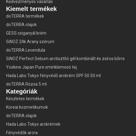
Kedvezményes vásárlás
Kiemelt termékek
doTERRA termékek
doTERRA olajok
GESS csiganyál krém
SiNOZ 24k Arany szérum
doTERRA Levendula
SiNOZ Perfect Sebum arctisztító gél kombinált és zsíros bőrre
Yoskine Japan Pure sminklemosó tej
Hada Labo Tokyo fényvédő arckrém SPF 50 50 ml
doTERRA Rózsa 5 ml
Kategóriák
Készletes termékek
Koreai kozmetikumok
doTERRA olajok
Hada Labo Tokyo arckrémek
Fényvédők arcra