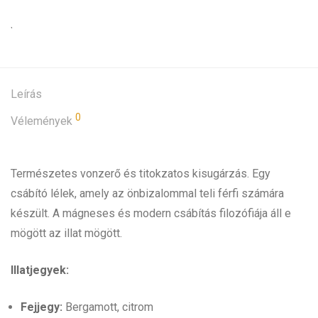
Leírás
0
Vélemények
Természetes vonzerő és titokzatos kisugárzás. Egy
csábító lélek, amely az önbizalommal teli férfi számára
készült. A mágneses és modern csábítás filozófiája áll e
mögött az illat mögött.
Illatjegyek:
Fejjegy:
Bergamott, citrom