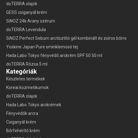
doTERRA olajok
GESS csiganyál krém
SiNOZ 24k Arany szérum
doTERRA Levendula
SiNOZ Perfect Sebum arctisztító gél kombinált és zsíros bőrre
Yoskine Japan Pure sminklemosó tej
Hada Labo Tokyo fényvédő arckrém SPF 50 50 ml
doTERRA Rózsa 5 ml
Kategóriák
Készletes termékek
Koreai kozmetikumok
doTERRA olajok
Hada Labo Tokyo arckrémek
Fényvédők arcra
Csiganyál krém
Bőrfehérítő krém