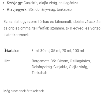
Szívjegy:
Guajakfa, olajfa virág, csillagánizs
Alapjegyek:
Bőr, dohányvirág, tonkabab
Ez az illat egyszerre férfias és kifinomult, ideális választás
az önbizalommal teli férfiak számára, akik egyedi és vonzó
illatot keresnek.
Űrtartalom
3 ml, 30 ml, 35 ml, 70 ml, 100 ml
Illat
Bergamott, Bőr, Citrom, Csillagánizs,
Dohányvirág, Guajakfa, Olajfa virág,
Tonkabab
Még nincsenek értékelések.