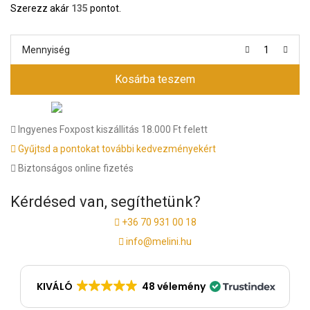
Szerezz akár
135
pontot.
Mennyiség
Kosárba teszem
Ingyenes Foxpost kiszállitás 18.000 Ft felett
Gyűjtsd a pontokat további kedvezményekért
Biztonságos online fizetés
Kérdésed van, segíthetünk?
+36 70 931 00 18
info@melini.hu
KIVÁLÓ
48 vélemény