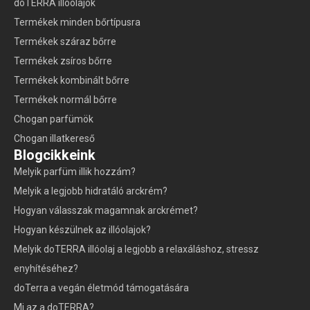
doTERRA illóolajok
Termékek minden bőrtípusra
Termékek száraz bőrre
Termékek zsíros bőrre
Termékek kombinált bőrre
Termékek normál bőrre
Chogan parfümök
Chogan illatkereső
Blogcikkeink
Melyik parfüm illik hozzám?
Melyik a legjobb hidratáló arckrém?
Hogyan válasszak magamnak arckrémet?
Hogyan készülnek az illóolajok?
Melyik doTERRA illóolaj a legjobb a relaxáláshoz, stressz
enyhítéséhez?
doTerra a vegán életmód támogatására
Mi az a doTERRA?