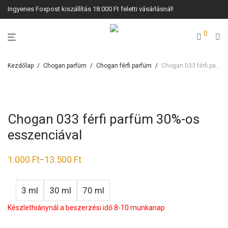
Ingyenes Foxpost kiszállítás 18.000 Ft feletti vásárlásnál!
0
Kezdőlap
/
Chogan parfüm
/
Chogan férfi parfüm
/
Chogan 033 férfi parfüm 30%-os esszenciával
Chogan 033 férfi parfüm 30%-os
esszenciával
1.000
Ft
13.500
Ft
–
3 ml
30 ml
70 ml
Készlethiánynál a beszerzési idő 8-10 munkanap