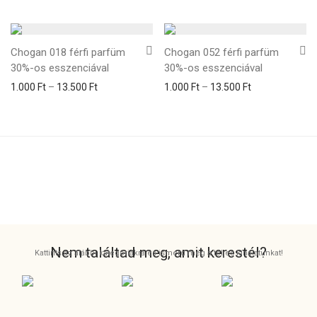
Chogan 018 férfi parfüm
Chogan 052 férfi parfüm
30%-os esszenciával
30%-os esszenciával
1.000
Ft
–
13.500
Ft
1.000
Ft
–
13.500
Ft
Nem találtad meg, amit kerestél?
Kattints az alábbi kategóriákra és ismerd meg a teljes kínálatunkat!