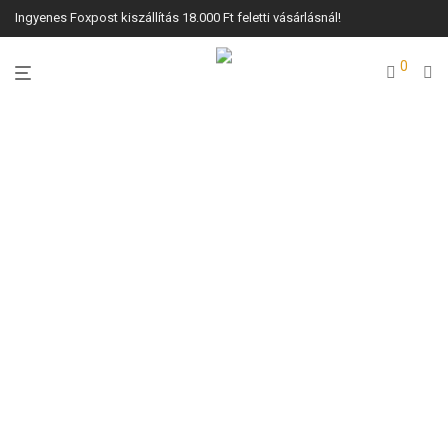
Ingyenes Foxpost kiszállítás 18.000 Ft feletti vásárlásnál!
0
Ajakápoló
Alapozó
Anua
Arcápolás
Arckrém
Arcmaszk
Arctisztító
Aurodhea
Beauty of Joseon
Bőrfehérítő krém
Bőrradír, hámlasztó
Bronzosító
Célzott hatású
Chogan
termékek
Chogan alapozó
Chogan férfi parfüm