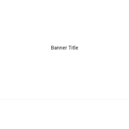
ZenGest
Zsíros bőr
termékcsalád
Banner Title