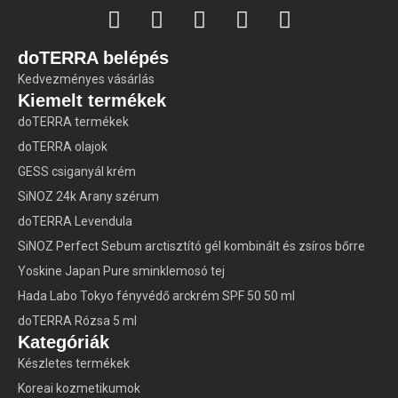
doTERRA belépés
Kedvezményes vásárlás
Kiemelt termékek
doTERRA termékek
doTERRA olajok
GESS csiganyál krém
SiNOZ 24k Arany szérum
doTERRA Levendula
SiNOZ Perfect Sebum arctisztító gél kombinált és zsíros bőrre
Yoskine Japan Pure sminklemosó tej
Hada Labo Tokyo fényvédő arckrém SPF 50 50 ml
doTERRA Rózsa 5 ml
Kategóriák
Készletes termékek
Koreai kozmetikumok