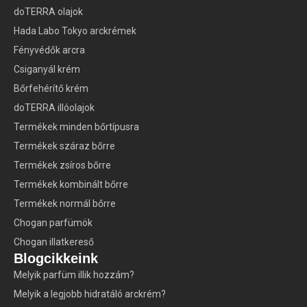
doTERRA olajok
Hada Labo Tokyo arckrémek
Fényvédők arcra
Csiganyál krém
Bőrfehérítő krém
doTERRA illóolajok
Termékek minden bőrtípusra
Termékek száraz bőrre
Termékek zsíros bőrre
Termékek kombinált bőrre
Termékek normál bőrre
Chogan parfümök
Chogan illatkereső
Blogcikkeink
Melyik parfüm illik hozzám?
Melyik a legjobb hidratáló arckrém?