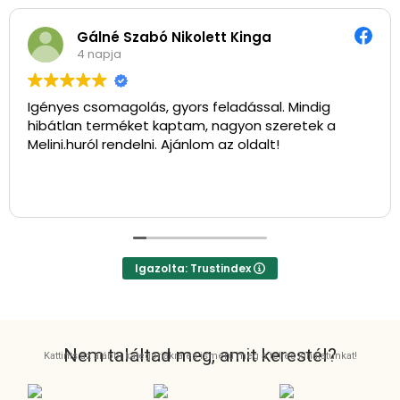
Gálné Szabó Nikolett Kinga
4 napja
Igényes csomagolás, gyors feladással. Mindig
hibátlan terméket kaptam, nagyon szeretek a
Melini.huról rendelni. Ajánlom az oldalt!
Igazolta: Trustindex
Nem találtad meg, amit kerestél?
Kattints az alábbi kategóriákra és ismerd meg a teljes kínálatunkat!