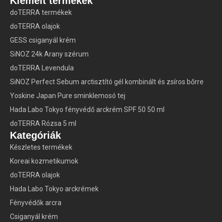
Kiemelt termékek
doTERRA termékek
doTERRA olajok
GESS csiganyál krém
SiNOZ 24k Arany szérum
doTERRA Levendula
SiNOZ Perfect Sebum arctisztító gél kombinált és zsíros bőrre
Yoskine Japan Pure sminklemosó tej
Hada Labo Tokyo fényvédő arckrém SPF 50 50 ml
doTERRA Rózsa 5 ml
Kategóriák
Készletes termékek
Koreai kozmetikumok
doTERRA olajok
Hada Labo Tokyo arckrémek
Fényvédők arcra
Csiganyál krém