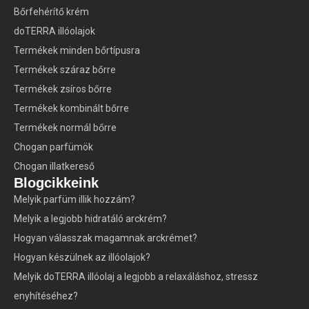
Bőrfehérítő krém
doTERRA illóolajok
Termékek minden bőrtípusra
Termékek száraz bőrre
Termékek zsíros bőrre
Termékek kombinált bőrre
Termékek normál bőrre
Chogan parfümök
Chogan illatkereső
Blogcikkeink
Melyik parfüm illik hozzám?
Melyik a legjobb hidratáló arckrém?
Hogyan válasszak magamnak arckrémet?
Hogyan készülnek az illóolajok?
Melyik doTERRA illóolaj a legjobb a relaxáláshoz, stressz
enyhítéséhez?