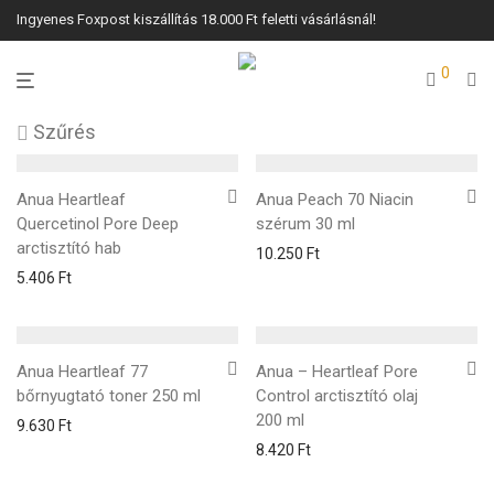
Ingyenes Foxpost kiszállítás 18.000 Ft feletti vásárlásnál!
0
Szűrés
Anua Heartleaf
Anua Peach 70 Niacin
Quercetinol Pore Deep
szérum 30 ml
arctisztító hab
10.250
Ft
5.406
Ft
Anua Heartleaf 77
Anua – Heartleaf Pore
bőrnyugtató toner 250 ml
Control arctisztító olaj
200 ml
9.630
Ft
8.420
Ft