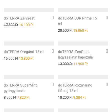
5.00
/ 5
doTERRA ZenGest
doTERRA DDR Prime 15
ml
17.500
Ft
16.100
Ft
20.500
Ft
18.860
Ft
doTERRA Oregánó 15 ml
doTERRA ZenGest
lágyzselatin kapszula
15.000
Ft
13.800
Ft
13.000
Ft
11.960
Ft
doTERRA SuperMint
doTERRA Rozmaring
gyöngyöcske
illóolaj 15 ml
8.500
Ft
7.820
Ft
10.200
Ft
9.384
Ft