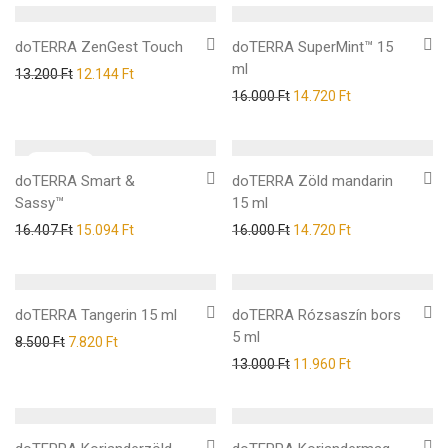
doTERRA ZenGest Touch
doTERRA SuperMint™ 15
ml
13.200
Ft
12.144
Ft
16.000
Ft
14.720
Ft
doTERRA Smart &
doTERRA Zöld mandarin
Sassy™
15 ml
16.407
Ft
15.094
Ft
16.000
Ft
14.720
Ft
doTERRA Tangerin 15 ml
doTERRA Rózsaszín bors
5 ml
8.500
Ft
7.820
Ft
13.000
Ft
11.960
Ft