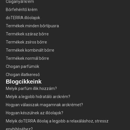
Csiganyál krém
Bőrfehérítő krém
doTERRA illóolajok
Termékek minden bőrtípusra
Termékek száraz bőrre
Termékek zsíros bőrre
Termékek kombinált bőrre
Termékek normál bőrre
Chogan parfümök
Chogan illatkereső
Blogcikkeink
Melyik parfüm illik hozzám?
Melyik a legjobb hidratáló arckrém?
Hogyan válasszak magamnak arckrémet?
Hogyan készülnek az illóolajok?
Melyik doTERRA illóolaj a legjobb a relaxáláshoz, stressz
enyhítéséhez?