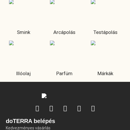
Smink
Arcápolás
Testápolás
Illóolaj
Parfüm
Márkák
doTERRA belépés
Kedvezményes vásárlás