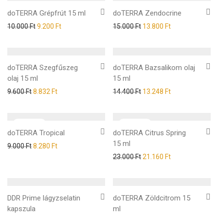
doTERRA Grépfrút 15 ml
doTERRA Zendocrine
10.000
Ft
9.200
Ft
15.000
Ft
13.800
Ft
doTERRA Szegfűszeg
doTERRA Bazsalikom olaj
olaj 15 ml
15 ml
9.600
Ft
8.832
Ft
14.400
Ft
13.248
Ft
doTERRA Tropical
doTERRA Citrus Spring
15 ml
9.000
Ft
8.280
Ft
23.000
Ft
21.160
Ft
DDR Prime lágyzselatin
doTERRA Zöldcitrom 15
kapszula
ml