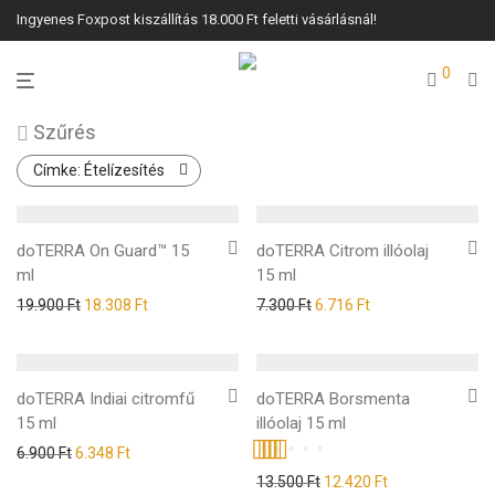
Ingyenes Foxpost kiszállítás 18.000 Ft feletti vásárlásnál!
0
Szűrés
Címke:
Ételízesítés
doTERRA On Guard™ 15
doTERRA Citrom illóolaj
ml
15 ml
19.900
Ft
18.308
Ft
7.300
Ft
6.716
Ft
doTERRA Indiai citromfű
doTERRA Borsmenta
15 ml
illóolaj 15 ml
6.900
Ft
6.348
Ft
Értékelés:
13.500
Ft
12.420
Ft