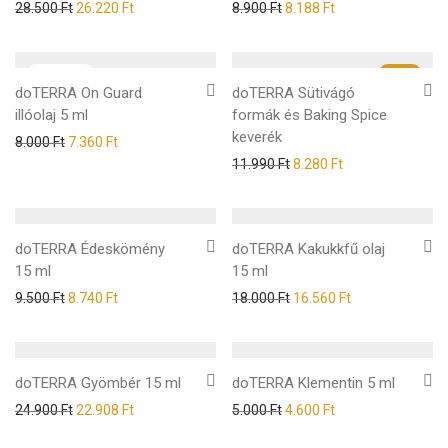
28.500
Ft
26.220
Ft
8.900
Ft
8.188
Ft
-
25
%
doTERRA On Guard
doTERRA Sütivágó
illóolaj 5 ml
formák és Baking Spice
keverék
8.000
Ft
7.360
Ft
11.990
Ft
8.280
Ft
doTERRA Édeskömény
doTERRA Kakukkfű olaj
15 ml
15 ml
9.500
Ft
8.740
Ft
18.000
Ft
16.560
Ft
doTERRA Gyömbér 15 ml
doTERRA Klementin 5 ml
24.900
Ft
22.908
Ft
5.000
Ft
4.600
Ft