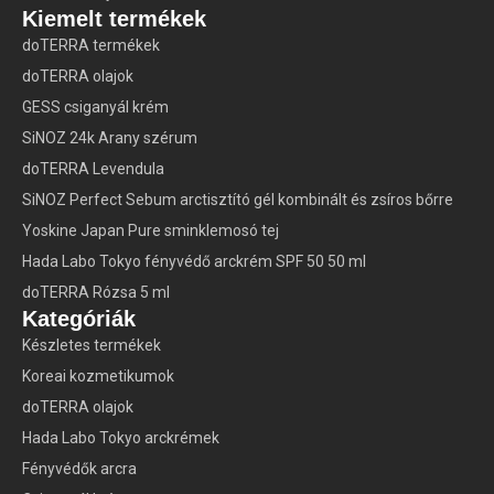
Kiemelt termékek
doTERRA termékek
doTERRA olajok
GESS csiganyál krém
SiNOZ 24k Arany szérum
doTERRA Levendula
SiNOZ Perfect Sebum arctisztító gél kombinált és zsíros bőrre
Yoskine Japan Pure sminklemosó tej
Hada Labo Tokyo fényvédő arckrém SPF 50 50 ml
doTERRA Rózsa 5 ml
Kategóriák
Készletes termékek
Koreai kozmetikumok
doTERRA olajok
Hada Labo Tokyo arckrémek
Fényvédők arcra