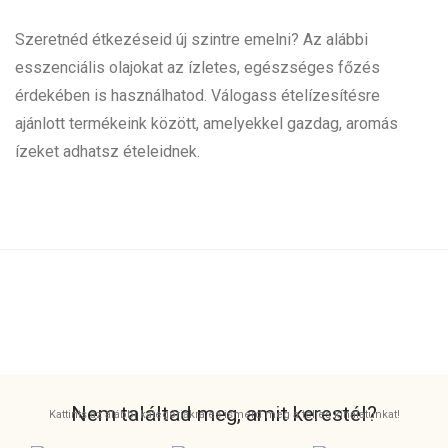
Szeretnéd étkezéseid új szintre emelni? Az alábbi
esszenciális olajokat az ízletes, egészséges főzés
érdekében is használhatod. Válogass ételízesítésre
ajánlott termékeink között, amelyekkel gazdag, aromás
ízeket adhatsz ételeidnek.
Nem találtad meg, amit kerestél?
Kattints az alábbi kategóriákra és ismerd meg a teljes kínálatunkat!