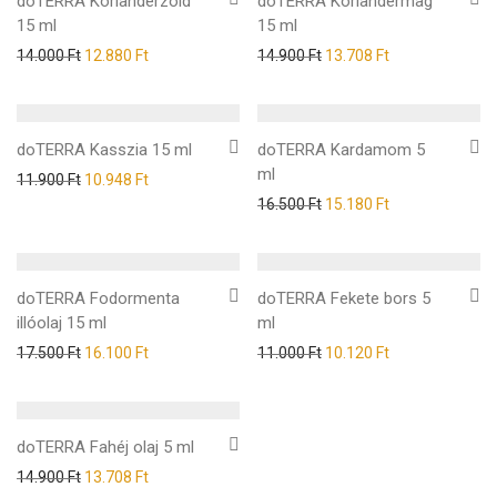
doTERRA Korianderzöld
doTERRA Koriandermag
15 ml
15 ml
14.000
Ft
12.880
Ft
14.900
Ft
13.708
Ft
doTERRA Kasszia 15 ml
doTERRA Kardamom 5
ml
11.900
Ft
10.948
Ft
16.500
Ft
15.180
Ft
doTERRA Fodormenta
doTERRA Fekete bors 5
illóolaj 15 ml
ml
17.500
Ft
16.100
Ft
11.000
Ft
10.120
Ft
doTERRA Fahéj olaj 5 ml
14.900
Ft
13.708
Ft