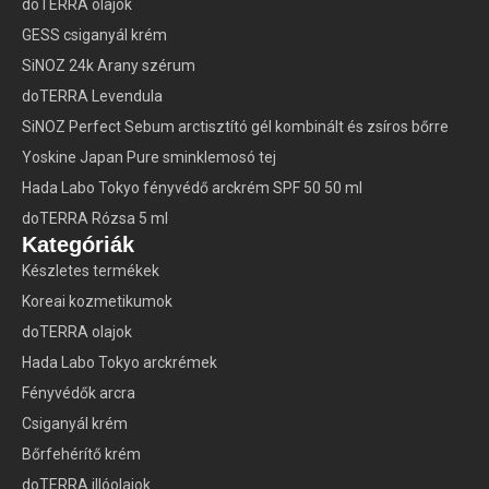
doTERRA olajok
GESS csiganyál krém
SiNOZ 24k Arany szérum
doTERRA Levendula
SiNOZ Perfect Sebum arctisztító gél kombinált és zsíros bőrre
Yoskine Japan Pure sminklemosó tej
Hada Labo Tokyo fényvédő arckrém SPF 50 50 ml
doTERRA Rózsa 5 ml
Kategóriák
Készletes termékek
Koreai kozmetikumok
doTERRA olajok
Hada Labo Tokyo arckrémek
Fényvédők arcra
Csiganyál krém
Bőrfehérítő krém
doTERRA illóolajok