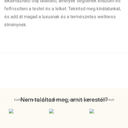
alkalmazható olaj található, amelyek segítenek ellazulni és
felfrissíteni a testet és a lelket. Tekintsd meg kínálatunkat,
és add át magad a luxusnak és a természetes wellness
élménynek.
Nem találtad meg, amit kerestél?
Kattints az alábbi kategóriákra és ismerd meg a teljes kínálatunkat!