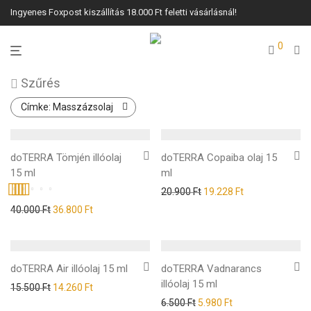
Ingyenes Foxpost kiszállítás 18.000 Ft feletti vásárlásnál!
0
Szűrés
Címke:
Masszázsolaj
doTERRA Tömjén illóolaj
doTERRA Copaiba olaj 15
15 ml
ml
20.900
Ft
19.228
Ft
Értékelés:
40.000
Ft
36.800
Ft
5.00
/ 5
doTERRA Air illóolaj 15 ml
doTERRA Vadnarancs
illóolaj 15 ml
15.500
Ft
14.260
Ft
6.500
Ft
5.980
Ft