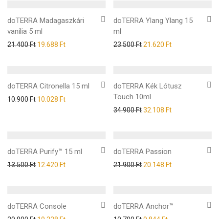
doTERRA Madagaszkári
doTERRA Ylang Ylang 15
vanília 5 ml
ml
21.400
Ft
19.688
Ft
23.500
Ft
21.620
Ft
doTERRA Citronella 15 ml
doTERRA Kék Lótusz
Touch 10ml
10.900
Ft
10.028
Ft
34.900
Ft
32.108
Ft
doTERRA Purify™ 15 ml
doTERRA Passion
13.500
Ft
12.420
Ft
21.900
Ft
20.148
Ft
doTERRA Console
doTERRA Anchor™