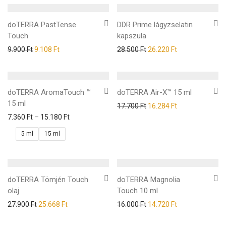
doTERRA PastTense
DDR Prime lágyzselatin
Touch
kapszula
9.900
Ft
9.108
Ft
28.500
Ft
26.220
Ft
doTERRA AromaTouch ™
doTERRA Air-X™ 15 ml
15 ml
17.700
Ft
16.284
Ft
7.360
Ft
–
15.180
Ft
5 ml
15 ml
doTERRA Tömjén Touch
doTERRA Magnolia
olaj
Touch 10 ml
27.900
Ft
25.668
Ft
16.000
Ft
14.720
Ft