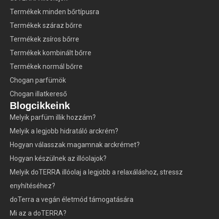
Termékek minden bőrtípusra
Termékek száraz bőrre
Termékek zsíros bőrre
Termékek kombinált bőrre
Termékek normál bőrre
Chogan parfümök
Chogan illatkereső
Blogcikkeink
Melyik parfüm illik hozzám?
Melyik a legjobb hidratáló arckrém?
Hogyan válasszak magamnak arckrémet?
Hogyan készülnek az illóolajok?
Melyik doTERRA illóolaj a legjobb a relaxáláshoz, stressz
enyhítéséhez?
doTerra a vegán életmód támogatására
Mi az a doTERRA?