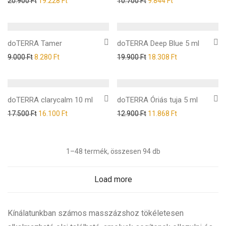
20.900
Ft
19.228
Ft
10.700
Ft
9.844
Ft
doTERRA Tamer
doTERRA Deep Blue 5 ml
9.000
Ft
8.280
Ft
19.900
Ft
18.308
Ft
doTERRA clarycalm 10 ml
doTERRA Óriás tuja 5 ml
17.500
Ft
16.100
Ft
12.900
Ft
11.868
Ft
1–48 termék, összesen 94 db
Load more
Kínálatunkban számos masszázshoz tökéletesen