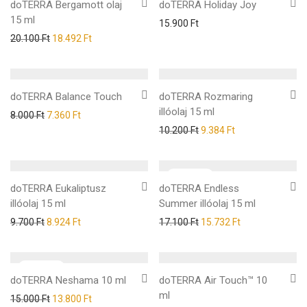
doTERRA Bergamott olaj
doTERRA Holiday Joy
15 ml
15.900
Ft
20.100
Ft
18.492
Ft
doTERRA Balance Touch
doTERRA Rozmaring
illóolaj 15 ml
8.000
Ft
7.360
Ft
10.200
Ft
9.384
Ft
doTERRA Eukaliptusz
doTERRA Endless
illóolaj 15 ml
Summer illóolaj 15 ml
9.700
Ft
8.924
Ft
17.100
Ft
15.732
Ft
doTERRA Neshama 10 ml
doTERRA Air Touch™ 10
ml
15.000
Ft
13.800
Ft