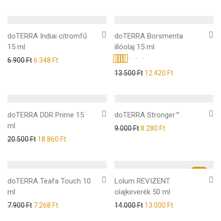
doTERRA Indiai citromfű
doTERRA Borsmenta
15 ml
illóolaj 15 ml
6.900
Ft
6.348
Ft
Értékelés:
13.500
Ft
12.420
Ft
5.00
/ 5
doTERRA DDR Prime 15
doTERRA Stronger™
ml
9.000
Ft
8.280
Ft
20.500
Ft
18.860
Ft
-
7
%
doTERRA Teafa Touch 10
Lolum REVIZENT
ml
olajkeverék 50 ml
7.900
Ft
7.268
Ft
14.000
Ft
13.000
Ft