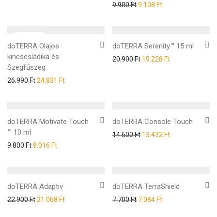
9.900
Ft
9.108
Ft
doTERRA Olajos
doTERRA Serenity™ 15 ml
kincsesládika és
20.900
Ft
19.228
Ft
Szegfűszeg
26.990
Ft
24.831
Ft
doTERRA Motivate Touch
doTERRA Console Touch
™ 10 ml
14.600
Ft
13.432
Ft
9.800
Ft
9.016
Ft
doTERRA Adaptiv
doTERRA TerraShield
22.900
Ft
21.068
Ft
7.700
Ft
7.084
Ft