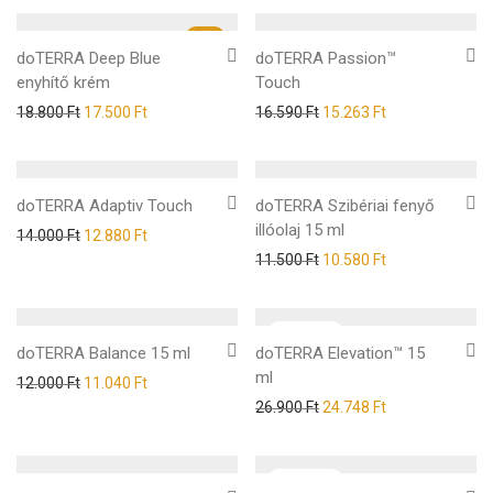
-
7
%
doTERRA Deep Blue
doTERRA Passion™
enyhítő krém
Touch
18.800
Ft
17.500
Ft
16.590
Ft
15.263
Ft
doTERRA Adaptiv Touch
doTERRA Szibériai fenyő
illóolaj 15 ml
14.000
Ft
12.880
Ft
11.500
Ft
10.580
Ft
doTERRA Balance 15 ml
doTERRA Elevation™ 15
ml
12.000
Ft
11.040
Ft
26.900
Ft
24.748
Ft