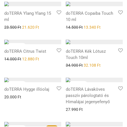
doTERRA Ylang Ylang 15
doTERRA Copaiba Touch
ml
10 ml
23.500
Ft
21.620
Ft
14.500
Ft
13.340
Ft
doTERRA Citrus Twist
doTERRA Kék Lótusz
Touch 10ml
14.000
Ft
12.880
Ft
34.900
Ft
32.108
Ft
doTERRA Hygge illóolaj
doTERRA Lávaköves
passzív párologtató és
20.000
Ft
Himalájai jegenyefenyő
27.990
Ft