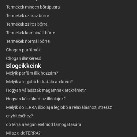
Termékek minden bőrtípusra
Termékek száraz bőrre
Termékek zsíros bőrre
Termékek kombinált bőrre
Termékek normál bőrre
Chogan parfümök
Chogan illatkereső
Blogcikkeink
Melyik parfüm illik hozzám?
Melyik a legjobb hidratáló arckrém?
Hogyan válasszak magamnak arckrémet?
Hogyan készülnek az illóolajok?
Melyik doTERRA illóolaj a legjobb a relaxáláshoz, stressz
enyhítéséhez?
doTerra a vegán életmód támogatására
Mi az a doTERRA?