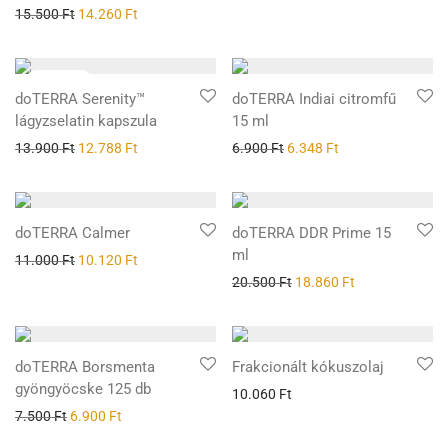
Értékelés:
15.500
Ft
14.260
Ft
5.00
/ 5
doTERRA Serenity™
doTERRA Indiai citromfű
lágyzselatin kapszula
15 ml
13.900
Ft
12.788
Ft
6.900
Ft
6.348
Ft
doTERRA Calmer
doTERRA DDR Prime 15
ml
11.000
Ft
10.120
Ft
20.500
Ft
18.860
Ft
doTERRA Borsmenta
Frakcionált kókuszolaj
gyöngyöcske 125 db
10.060
Ft
7.500
Ft
6.900
Ft