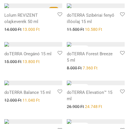
-
7
%
Lolum REVIZENT
doTERRA Szibériai fenyő
olajkeverék 50 ml
illóolaj 15 ml
14.000
Ft
13.000
Ft
11.500
Ft
10.580
Ft
doTERRA Oregánó 15 ml
doTERRA Forest Breeze
5 ml
15.000
Ft
13.800
Ft
8.000
Ft
7.360
Ft
doTERRA Balance 15 ml
doTERRA Elevation™ 15
ml
12.000
Ft
11.040
Ft
26.900
Ft
24.748
Ft