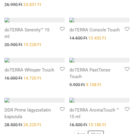
26.990
Ft
24.831
Ft
doTERRA Serenity™ 15
doTERRA Console Touch
ml
14.600
Ft
13.432
Ft
20.900
Ft
19.228
Ft
doTERRA Whisper Touch
doTERRA PastTense
Touch
16.000
Ft
14.720
Ft
9.900
Ft
9.108
Ft
DDR Prime lágyzselatin
doTERRA AromaTouch ™
kapszula
15 ml
28.500
Ft
26.220
Ft
16.500
Ft
15.180
Ft