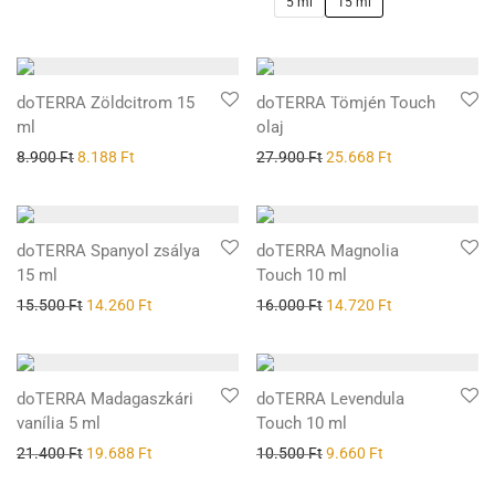
5 ml
15 ml
doTERRA Zöldcitrom 15
doTERRA Tömjén Touch
ml
olaj
8.900
Ft
8.188
Ft
27.900
Ft
25.668
Ft
doTERRA Spanyol zsálya
doTERRA Magnolia
15 ml
Touch 10 ml
15.500
Ft
14.260
Ft
16.000
Ft
14.720
Ft
doTERRA Madagaszkári
doTERRA Levendula
vanília 5 ml
Touch 10 ml
21.400
Ft
19.688
Ft
10.500
Ft
9.660
Ft