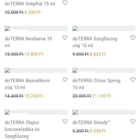
doTERRA Grépfrút 15 ml
10.000
Ft
9.200
Ft
doTERRA Neshama 10
doTERRA Szegfűszeg
ml
olaj 15 ml
15.000
Ft
13.800
Ft
9.600
Ft
8.832
Ft
doTERRA Bazsalikom
doTERRA Citrus Spring
olaj 15 ml
15 ml
14.400
Ft
13.248
Ft
23.000
Ft
21.160
Ft
doTERRA Olajos
doTERRA Steady™
kincsesládika és
9.300
Ft
8.556
Ft
Szegfűszeg