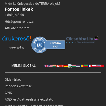
Miért különlegesek a doTERRA olajok?
Fontos linkek
Illóolaj ajánló
Hűségpont rendszer
Affiliate program
Árukereső.hu
MELINI GLOBAL
Oldaltérkép
Rendelés követése
GYIK
ÁSZF és Adatkezelési tájékoztató
© 2026 Melini.hu. Minden jog fenntartva.