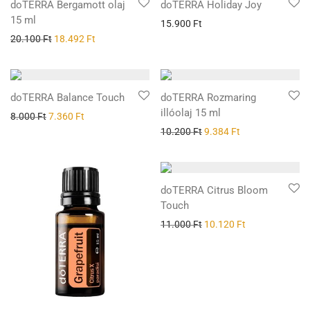
doTERRA Bergamott olaj
doTERRA Holiday Joy
15 ml
15.900
Ft
20.100
Ft
18.492
Ft
doTERRA Balance Touch
doTERRA Rozmaring
illóolaj 15 ml
8.000
Ft
7.360
Ft
10.200
Ft
9.384
Ft
doTERRA Citrus Bloom
Touch
11.000
Ft
10.120
Ft