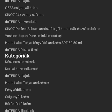
doTERRA olajok
GESS csiganyál krém
SiNOZ 24k Arany szérum
doTERRA Levendula
SiNOZ Perfect Sebum arctisztító gél kombinált és zsíros bőrre
Yoskine Japan Pure sminklemosó tej
Hada Labo Tokyo fényvédő arckrém SPF 50 50 ml
doTERRA Rózsa 5 ml
Kategóriák
Készletes termékek
Koreai kozmetikumok
doTERRA olajok
Hada Labo Tokyo arckrémek
Fényvédők arcra
Csiganyál krém
Bőrfehérítő krém
doTERRA illóolajok