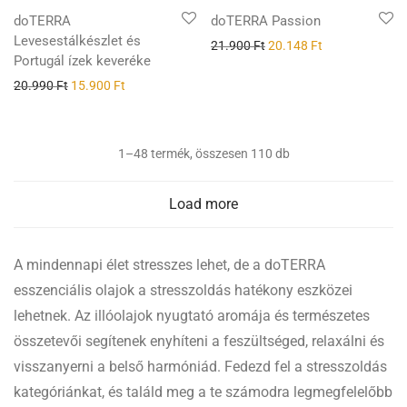
-
24
%
doTERRA
doTERRA Passion
Levesestálkészlet és
21.900
Ft
20.148
Ft
Portugál ízek keveréke
20.990
Ft
15.900
Ft
1–48 termék, összesen 110 db
Load more
A mindennapi élet stresszes lehet, de a doTERRA
esszenciális olajok a stresszoldás hatékony eszközei
lehetnek. Az illóolajok nyugtató aromája és természetes
összetevői segítenek enyhíteni a feszültséged, relaxálni és
visszanyerni a belső harmóniád. Fedezd fel a stresszoldás
kategóriánkat, és találd meg a te számodra legmegfelelőbb