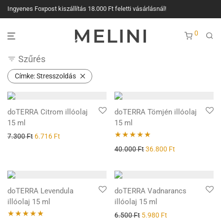
Ingyenes Foxpost kiszállítás 18.000 Ft feletti vásárlásnál!
0
Szűrés
Címke:
Stresszoldás
doTERRA Citrom illóolaj
doTERRA Tömjén illóolaj
15 ml
15 ml
7.300
Ft
6.716
Ft
Értékelés:
40.000
Ft
36.800
Ft
5.00
/ 5
doTERRA Levendula
doTERRA Vadnarancs
illóolaj 15 ml
illóolaj 15 ml
6.500
Ft
5.980
Ft